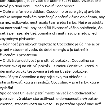
čím zabezpečuje, že vaše obľúbené kúsky budú vyzerať ako
nové po dlhú dobu. Prečo zvoliť Coccolino?
- Ochrana farieb a vlákien: Coccolino pracie gély aj aviváže
vďaka svojim zložkám pomáhajú chrániť vlákna oblečenia, aby
sa nežmolkovalo, nestrácalo tvar alebo farbu. Naše produkty
sú navrhnuté tak, aby predĺžili životnosť vášho oblečenia, čo
šetrí peniaze, ale tiež pomáha chrániť našu planétu pred
zbytočným plytvaním.
- Účinnosť pri nízkych teplotách: Coccolino je účinné aj pri
praní v studenej vode, čo šetrí energiu a je šetrné k
životnému prostrediu.
- Citlivá starostlivosť pre citlivú pokožku: Coccolino sa
zameriava aj na citlivú pokožku s radou Sensitive, ktorá je
dermatologicky testovaná a šetrná k vašej pokožke.
Vyskúšajte Coccolino a doprajte svojmu oblečeniu
starostlivosť, ktorú si zaslúži. Coccolino - pre farby, ktoré
vydržia!
Spoločnosť Unilever patrí medzi najväčších dodávateľov
potravín, výrobkov starostlivosti o domácnosť a výrobkov
osobnej starostlivosti na svete. Do portfólia spadá viac než