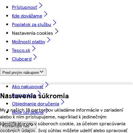
Prístupnosť
Kde dovážame
Poplatok za službu
Nastavenia cookies
Možnosti platby
Tesco.sk
Clubcard
Pred prvým nákupom
Ako nakupovať
Nastavenia súkromia
Registrácia
Objednanie doručenia
My a našich 18 partnerov ukladáme informácie v zariadení
Moje obľúbené
alebo k nim pristupujeme, napríklad k jedinečným
identifikátorom v súboroch cookie, za účelom spracúvania
Kontaktujte nás
osobných údajov. Svoj súhlas môžete udeliť alebo spravovať