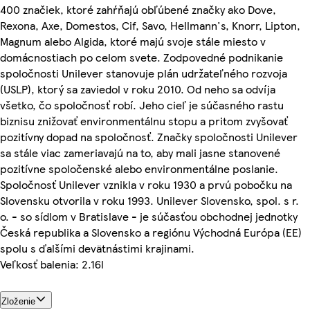
400 značiek, ktoré zahŕňajú obľúbené značky ako Dove,
Rexona, Axe, Domestos, Cif, Savo, Hellmann's, Knorr, Lipton,
Magnum alebo Algida, ktoré majú svoje stále miesto v
domácnostiach po celom svete. Zodpovedné podnikanie
spoločnosti Unilever stanovuje plán udržateľného rozvoja
(USLP), ktorý sa zaviedol v roku 2010. Od neho sa odvíja
všetko, čo spoločnosť robí. Jeho cieľ je súčasného rastu
biznisu znižovať environmentálnu stopu a pritom zvyšovať
pozitívny dopad na spoločnosť. Značky spoločnosti Unilever
sa stále viac zameriavajú na to, aby mali jasne stanovené
pozitívne spoločenské alebo environmentálne poslanie.
Spoločnosť Unilever vznikla v roku 1930 a prvú pobočku na
Slovensku otvorila v roku 1993. Unilever Slovensko, spol. s r.
o. - so sídlom v Bratislave - je súčasťou obchodnej jednotky
Česká republika a Slovensko a regiónu Východná Európa (EE)
spolu s ďalšími devätnástimi krajinami.
Veľkosť balenia: 2.16l
Zloženie