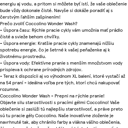
energiu aj vodu, a pritom si môžete byť istí, že vaše oblečenie
bude vždy dokonale čisté. Navyše si dokáže poradiť aj s
čerstvým ľahším zašpinením!
Prečo zvoliť Coccolino Wonder Wash?
- Úspora času: Rýchle pracie cykly vám umožnia mať prádlo
čisté a svieže behom chvíľky.
- Úspora energie: Kratšie pracie cykly znamenajú nižšiu
spotrebu energie, čo je šetrné k vašej peňaženke aj k
životnému prostrediu.
- Úspora vody: Efektívne pranie s menším množstvom vody
prispieva k ochrane prírodných zdrojov.
- Teraz k dispozícii aj vo výhodnom XL balení, ktoré vystačí až
na 54 praní - ideálna voľba pre tých, ktorí chcú nakupovať
rozumne.
Coccolino Wonder Wash - Prepni na rýchle pranie!
Objavte silu starostlivosti s pracími gélmi Coccolino! Vaše
oblečenie si zaslúži tú najlepšiu starostlivosť, a práve preto
sú tu pracie gély Coccolino. Naše inovatívne zloženie je
navrhnuté tak, aby chránilo farby a vlákna vášho oblečenia,