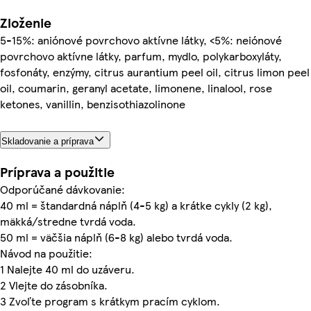
Zloženie
5-15%: aniónové povrchovo aktívne látky, <5%: neiónové
povrchovo aktívne látky, parfum, mydlo, polykarboxyláty,
fosfonáty, enzýmy, citrus aurantium peel oil, citrus limon peel
oil, coumarin, geranyl acetate, limonene, linalool, rose
ketones, vanillin, benzisothiazolinone
Skladovanie a príprava
Príprava a použitie
Odporúčané dávkovanie:
40 ml = štandardná náplň (4-5 kg) a krátke cykly (2 kg),
mäkká/stredne tvrdá voda.
50 ml = väčšia náplň (6-8 kg) alebo tvrdá voda.
Návod na použitie:
1 Nalejte 40 ml do uzáveru.
2 Vlejte do zásobníka.
3 Zvoľte program s krátkym pracím cyklom.