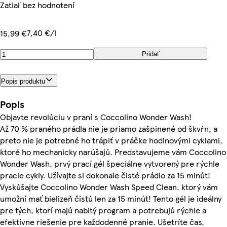
Zatiaľ bez hodnotení
7,40 €/l
15,99 €
Pridať
Popis produktu
Popis
Objavte revolúciu v praní s Coccolino Wonder Wash!
Až 70 % praného prádla nie je priamo zašpinené od škvŕn, a
preto nie je potrebné ho trápiť v práčke hodinovými cyklami,
ktoré ho mechanicky narúšajú. Predstavujeme vám Coccolino
Wonder Wash, prvý prací gél špeciálne vytvorený pre rýchle
pracie cykly. Užívajte si dokonale čisté prádlo za 15 minút!
Vyskúšajte Coccolino Wonder Wash Speed Clean, ktorý vám
umožní mať bielizeň čistú len za 15 minút! Tento gél je ideálny
pre tých, ktorí majú nabitý program a potrebujú rýchle a
efektívne riešenie pre každodenné pranie. Ušetríte čas,