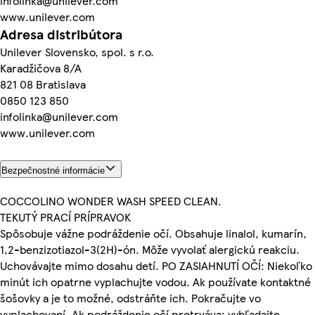
infolinka@unilever.com
www.unilever.com
Adresa distribútora
Unilever Slovensko, spol. s r.o.
Karadžičova 8/A
821 08 Bratislava
0850 123 850
infolinka@unilever.com
www.unilever.com
Bezpečnostné informácie
COCCOLINO WONDER WASH SPEED CLEAN.
TEKUTÝ PRACÍ PRÍPRAVOK
Spôsobuje vážne podráždenie očí. Obsahuje linalol, kumarín,
1,2-benzizotiazol-3(2H)-ón. Môže vyvolať alergickú reakciu.
Uchovávajte mimo dosahu detí. PO ZASIAHNUTÍ OČÍ: Niekoľko
minút ich opatrne vyplachujte vodou. Ak používate kontaktné
šošovky a je to možné, odstráňte ich. Pokračujte vo
vyplachovaní. Ak podráždenie očí pretrváva: vyhľadajte