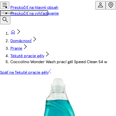
Preskočiť na hlavný obsah
Preskočiť na vyhľadávanie
Domácnosť
Pranie
Tekuté pracie gély
Coccolino Wonder Wash prací gél Speed Clean 54 w
Späť na Tekuté pracie gély