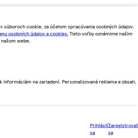
m v súboroch cookie, za účelom spracúvania osobných údajov.
anu osobných údajov a cookies.
Tieto voľby oznámime našim
a našom webe.
ť k informáciám na zariadení. Personalizovaná reklama a obsah,
Prihlásiť
Zaregistrovať
sa
sa