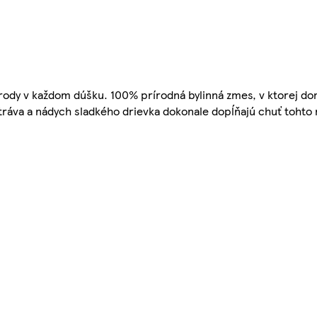
rírody v každom dúšku. 100% prírodná bylinná zmes, v ktorej dom
ráva a nádych sladkého drievka dokonale dopĺňajú chuť tohto n