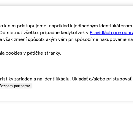
bo k nim pristupujeme, napríklad k jedinečným identifikátoro
o Odmietnuť všetko, prípadne kedykoľvek v
Pravidlách pre ochr
tie však zmení spôsob, akým vám prispôsobíme nakupovanie n
ia cookies v pätičke stránky.
istiky zariadenia na identifikáciu. Ukladať a/alebo pristupova
Zoznam partnerov