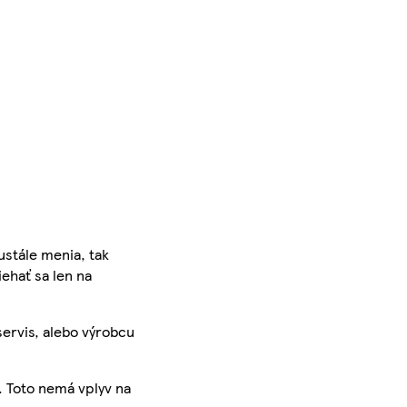
ustále menia, tak
iehať sa len na
servis, alebo výrobcu
. Toto nemá vplyv na