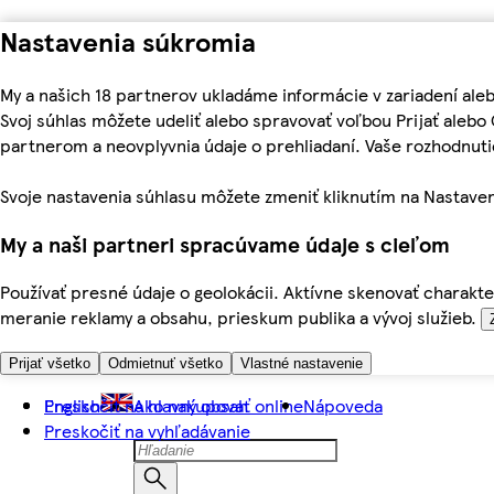
Nastavenia súkromia
My a našich 18 partnerov ukladáme informácie v zariadení ale
Svoj súhlas môžete udeliť alebo spravovať voľbou Prijať aleb
partnerom a neovplyvnia údaje o prehliadaní. Vaše rozhodnu
Svoje nastavenia súhlasu môžete zmeniť kliknutím na Nastaven
My a naši partneri spracúvame údaje s cieľom
Používať presné údaje o geolokácii. Aktívne skenovať charakter
meranie reklamy a obsahu, prieskum publika a vývoj služieb.
Prijať všetko
Odmietnuť všetko
Vlastné nastavenie
Preskočiť na hlavný obsah
English
Ako nakupovať online
Nápoveda
Preskočiť na vyhľadávanie