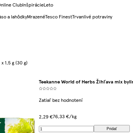
nline Club
Inšpirácie
Leto
so a lahôdky
Mrazené
Tesco Finest
Trvanlivé potraviny
x 1,5 g (30 g)
Teekanne World of Herbs Žihľava mix bylinn
Zatiaľ bez hodnotení
76,33 €/kg
2,29 €
Pridať