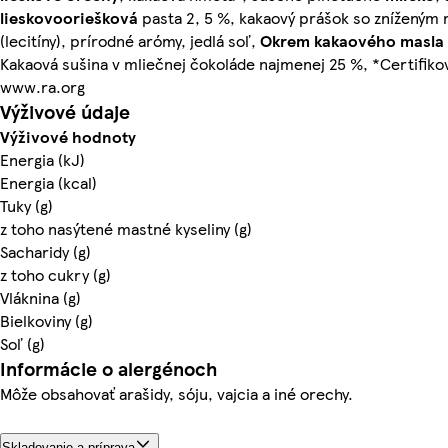
lieskovooriešková
pasta 2, 5 %, kakaový prášok so znížený
(lecitíny), prírodné arómy, jedlá soľ,
Okrem kakaového masla o
Kakaová sušina v mliečnej čokoláde najmenej 25 %, *Certifikov
www.ra.org
Výživové údaje
Výživové hodnoty
Energia (kJ)
Energia (kcal)
Tuky (g)
z toho nasýtené mastné kyseliny (g)
Sacharidy (g)
z toho cukry (g)
Vláknina (g)
Bielkoviny (g)
Soľ (g)
Informácie o alergénoch
Môže obsahovať arašidy, sóju, vajcia a iné orechy.
Skladovanie a príprava