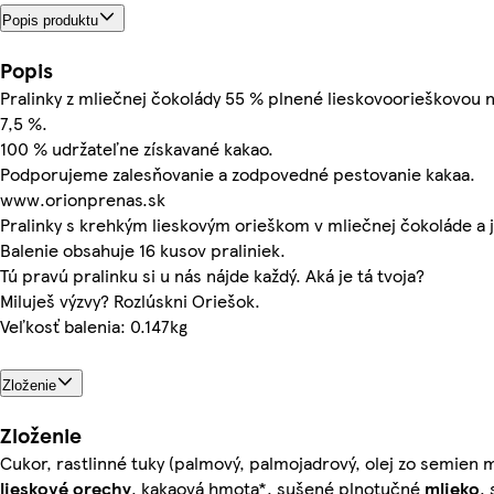
Popis produktu
Popis
Pralinky z mliečnej čokolády 55 % plnené lieskovoorieškovou 
7,5 %.
100 % udržateľne získavané kakao.
Podporujeme zalesňovanie a zodpovedné pestovanie kakaa.
www.orionprenas.sk
Pralinky s krehkým lieskovým orieškom v mliečnej čokoláde 
Balenie obsahuje 16 kusov praliniek.
Tú pravú pralinku si u nás nájde každý. Aká je tá tvoja?
Miluješ výzvy? Rozlúskni Oriešok.
Veľkosť balenia: 0.147kg
Zloženie
Zloženie
Cukor, rastlinné tuky (palmový, palmojadrový, olej zo semien 
lieskové orechy
, kakaová hmota*, sušené plnotučné
mlieko
,