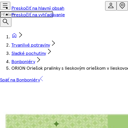
Preskočiť na hlavný obsah
Preskočiť na vyhľadávanie
Trvanlivé potraviny
Sladké pochutiny
Bonboniéry
ORION Oriešok pralinky s lieskovým orieškom v lieskovoo
Späť na Bonboniéry