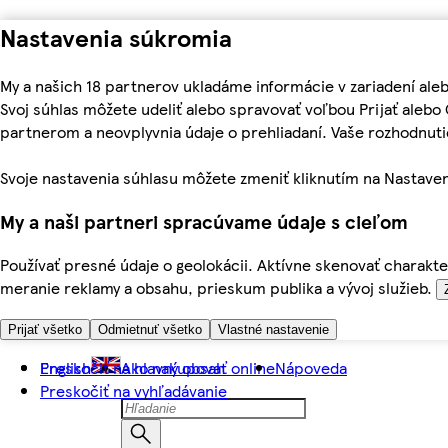
Nastavenia súkromia
My a našich 18 partnerov ukladáme informácie v zariadení ale
Svoj súhlas môžete udeliť alebo spravovať voľbou Prijať aleb
partnerom a neovplyvnia údaje o prehliadaní. Vaše rozhodnu
Svoje nastavenia súhlasu môžete zmeniť kliknutím na Nastaven
My a naši partneri spracúvame údaje s cieľom
Používať presné údaje o geolokácii. Aktívne skenovať charakter
meranie reklamy a obsahu, prieskum publika a vývoj služieb.
Prijať všetko
Odmietnuť všetko
Vlastné nastavenie
Preskočiť na hlavný obsah
English
Ako nakupovať online
Nápoveda
Preskočiť na vyhľadávanie