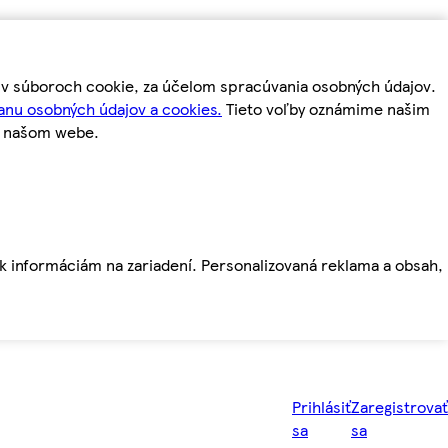
m v súboroch cookie, za účelom spracúvania osobných údajov.
anu osobných údajov a cookies.
Tieto voľby oznámime našim
a našom webe.
ť k informáciám na zariadení. Personalizovaná reklama a obsah,
Prihlásiť
Zaregistrovať
sa
sa