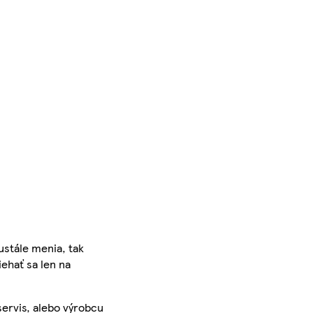
ustále menia, tak
iehať sa len na
servis, alebo výrobcu