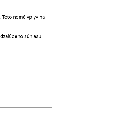
. Toto nemá vplyv na
ádzajúceho súhlasu