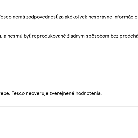
, Tesco nemá zodpovednosť za akékoľvek nesprávne informácie
bu, a nesmú byť reprodukované žiadnym spôsobom bez predch
webe. Tesco neoveruje zverejnené hodnotenia.