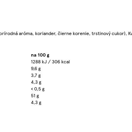
rírodná aróma, koriander, čierne korenie, trstinový cukor), Kv
na 100 g
1288 kJ / 306 kcal
9,6 g
3,7 g
4,3 g
< 0,5 g
51 g
4,3 g