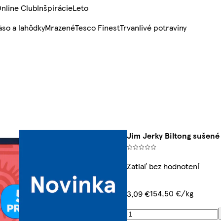
nline Club
Inšpirácie
Leto
so a lahôdky
Mrazené
Tesco Finest
Trvanlivé potraviny
Jim Jerky Biltong sušené
Zatiaľ bez hodnotení
154,50 €/kg
3,09 €