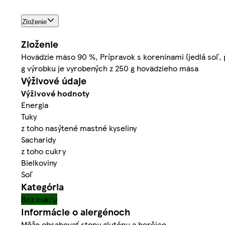
Zloženie
Zloženie
Hovädzie mäso 90 %, Prípravok s koreninami (jedlá soľ, p
g výrobku je vyrobených z 250 g hovädzieho mäsa
Výživové údaje
Výživové hodnoty
Energia
Tuky
z toho nasýtené mastné kyseliny
Sacharidy
z toho cukry
Bielkoviny
Soľ
Kategória
Bez cukru
Informácie o alergénoch
Môže obsahovať stopy gluténu a horčice.