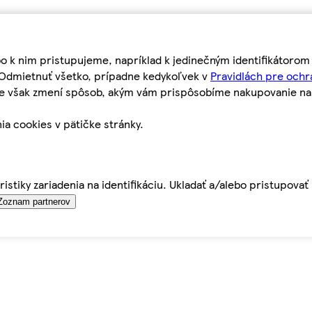
bo k nim pristupujeme, napríklad k jedinečným identifikátoro
o Odmietnuť všetko, prípadne kedykoľvek v
Pravidlách pre ochr
tie však zmení spôsob, akým vám prispôsobíme nakupovanie n
ia cookies v pätičke stránky.
istiky zariadenia na identifikáciu. Ukladať a/alebo pristupova
Zoznam partnerov