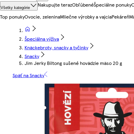
Nakupujte teraz
Obľúbené
Špeciálne ponuky
O
Všetky kategórie
Top ponuky
Ovocie, zelenina
Mliečne výrobky a vajcia
Pekáreň
Mä
Špeciálna výživa
Knäckebroty, snacky a tyčinky
Snacky
Jim Jerky Biltong sušené hovädzie mäso 20 g
Späť na Snacky