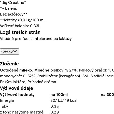
1,5g Creatine*
*v balení.
Bezlaktózový**
**laktózy <0,01 g/100 ml.
Veľkosť balenia: 0.33l
Logá tretích strán
Vhodné pre ľudí s intoleranciou laktózy
Zloženie
Zloženie
Odtučené
mlieko
,
Mliečne
bielkoviny 27%, Kakaový prášok 1, 
monohydrát 0, 52%, Stabilizátor (karagénan), Soľ, Sladidlá (ace
Enzým laktáza, Prírodná aróma
Výživové údaje
Výživové hodnoty
na 100ml
na 300
Energia
207 kJ/49 kcal
Tuky
0,3 g
z toho nasýtené mastné
0,2 g