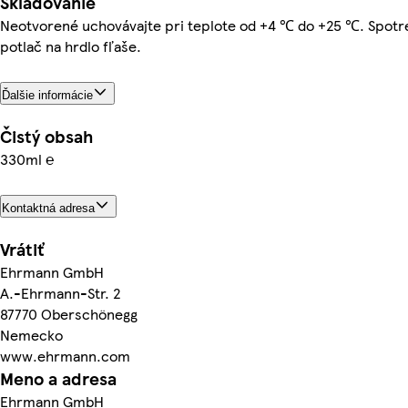
Skladovanie
Neotvorené uchovávajte pri teplote od +4 ℃ do +25 ℃. Spotre
potlač na hrdlo fľaše.
Ďalšie informácie
Čistý obsah
330ml ℮
Kontaktná adresa
Vrátiť
Ehrmann GmbH
A.-Ehrmann-Str. 2
87770 Oberschönegg
Nemecko
www.ehrmann.com
Meno a adresa
Ehrmann GmbH