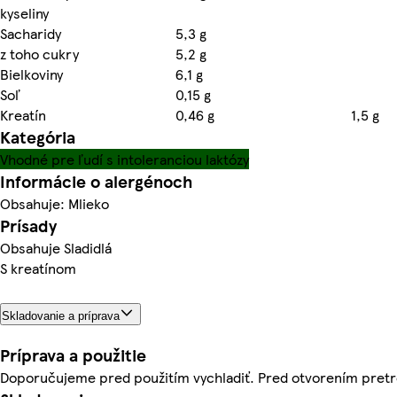
kyseliny
Sacharidy
5,3 g
z toho cukry
5,2 g
Bielkoviny
6,1 g
Soľ
0,15 g
Kreatín
0,46 g
1,5 g
Kategória
Vhodné pre ľudí s intoleranciou laktózy
Informácie o alergénoch
Obsahuje: Mlieko
Prísady
Obsahuje Sladidlá
S kreatínom
Skladovanie a príprava
Príprava a použitie
Doporučujeme pred použitím vychladiť. Pred otvorením pretr