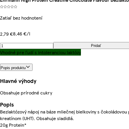
Zatiaľ bez hodnotení
8,46 €/l
2,79 €
Pridať
Vhodné pre ľudí s intoleranciou laktózy
Popis produktu
Hlavné výhody
Obsahuje prírodné cukry
Popis
Bezlaktózový nápoj na báze mliečnej bielkoviny s čokoládovou
kreatínom (UHT). Obsahuje sladidlá.
20g Protein*