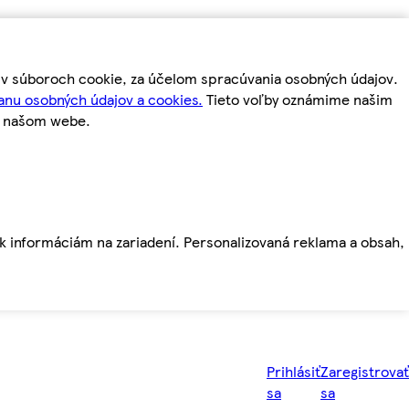
m v súboroch cookie, za účelom spracúvania osobných údajov.
anu osobných údajov a cookies.
Tieto voľby oznámime našim
a našom webe.
ť k informáciám na zariadení. Personalizovaná reklama a obsah,
Prihlásiť
Zaregistrovať
sa
sa