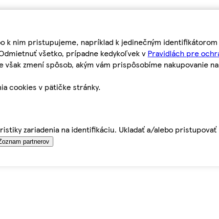
bo k nim pristupujeme, napríklad k jedinečným identifikátoro
o Odmietnuť všetko, prípadne kedykoľvek v
Pravidlách pre ochr
tie však zmení spôsob, akým vám prispôsobíme nakupovanie n
ia cookies v pätičke stránky.
istiky zariadenia na identifikáciu. Ukladať a/alebo pristupova
Zoznam partnerov