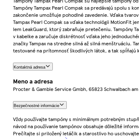
Tampóny Tampax Pearl Compak sú najlepšie tampóny od T
Tampóny Tampax Pearl Compak sa predávajú spolu s kom
zakončenie umožňuje pohodlné zavedenie. Vďaka tvarov
Tampax Pearl Compak sa vďaka technológii MotionFit je
lem LeakGuard, ktorý zabraňuje pretečeniu. Tampóny T
v kabelke a zaručuje diskrétnosť vďaka jeho jednoduc
značky Tampax na stredne silná až silná menštruáciu. T
testované na prítomnosť škodlivých látok, a tak spĺňajú
Kontaktná adresa
Meno a adresa
Procter & Gamble Service Gmbh, 65823 Schwalbach am
Bezpečnostné informácie
Vždy používajte tampóny s minimálnym potrebným stupň
návod na používanie tampónov obsahuje dôležité informá
Prečítajte si priložený letáčik a starostlivo ho uschovajte