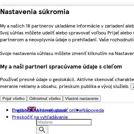
Nastavenia súkromia
My a našich 18 partnerov ukladáme informácie v zariadení ale
Svoj súhlas môžete udeliť alebo spravovať voľbou Prijať aleb
partnerom a neovplyvnia údaje o prehliadaní. Vaše rozhodnu
Svoje nastavenia súhlasu môžete zmeniť kliknutím na Nastaven
My a naši partneri spracúvame údaje s cieľom
Používať presné údaje o geolokácii. Aktívne skenovať charakter
meranie reklamy a obsahu, prieskum publika a vývoj služieb.
Prijať všetko
Odmietnuť všetko
Vlastné nastavenie
Preskočiť na hlavný obsah
English
Ako nakupovať online
Nápoveda
Preskočiť na vyhľadávanie