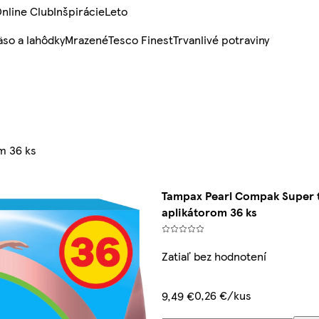
nline Club
Inšpirácie
Leto
so a lahôdky
Mrazené
Tesco Finest
Trvanlivé potraviny
m 36 ks
Tampax Pearl Compak Super 
aplikátorom 36 ks
Zatiaľ bez hodnotení
0,26 €/kus
9,49 €