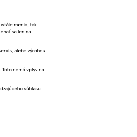
ustále menia, tak
iehať sa len na
servis, alebo výrobcu
. Toto nemá vplyv na
ádzajúceho súhlasu