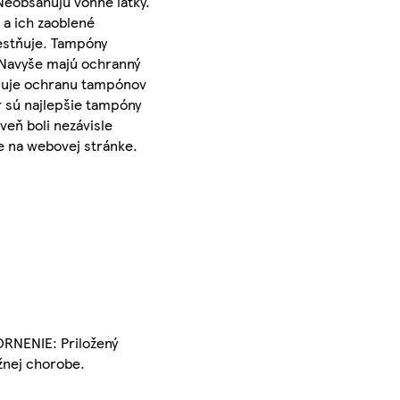
Neobsahujú vonné látky.
a ich zaoblené
estňuje. Tampóny
 Navyše majú ochranný
ečuje ochranu tampónov
 sú najlepšie tampóny
eň boli nezávisle
te na webovej stránke.
ORNENIE: Priložený
žnej chorobe.