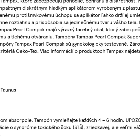
ampax, ktoré zabezpečujú pohodlie, ochranu a diskrétnosť. 
paktným diskrétnym hladkým aplikátorom vyrobeným z plastu 
anému protišmykovému úchopu sa aplikátor ľahko drží aj umi
mne roztiahnu a prispôsobia sa jedinečnému tvaru vášho tela.
ampax Pearl Compak majú výrazný farebný obal, ktorý zabezp
hému a tichému otváraniu. Tampóny Tampax Pearl Compak Super
ampóny Tampax Pearl Compak sú gynekologicky testované. Zárov
 kritériá Oeko-Tex. Viac informácií o produktoch Tampax nájde
 Taunus
om absorpcie. Tampón vymieňajte každých 4 – 6 hodín. UPOZ
cie o syndróme toxického šoku (STŠ), zriedkavej, ale veľmi vá
.