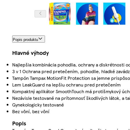
Popis produktu
Hlavné výhody
Najlepšia kombinácia pohodlia, ochrany a diskrétnosti 
3 v 1 Ochrana pred pretečením, pohodlie, hladké zavádz
Tampón Tampax MotionFit Protection sa jemne prispôso
Lem LeakGuard na lepšiu ochranu pred pretečením
Kompaktný aplikátor SmoothTouch má protišmykový úch
Nezávisle testované na prítomnosť škodlivých látok, a ta
Gynekologicky testované
Bez vôní, bez vôní
Popis