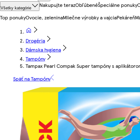
Nakupujte teraz
Obľúbené
Špeciálne ponuky
O
Všetky kategórie
Top ponuky
Ovocie, zelenina
Mliečne výrobky a vajcia
Pekáreň
Mä
Drogéria
Dámska hygiena
Tampóny
Tampax Pearl Compak Super tampóny s aplikátoro
Späť na Tampóny