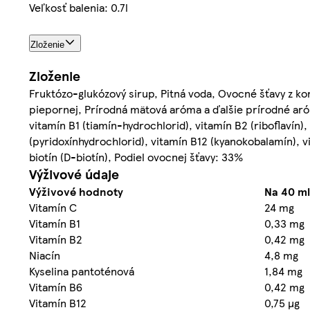
Veľkosť balenia: 0.7l
Zloženie
Zloženie
Fruktózo-glukózový sirup, Pitná voda, Ovocné šťavy z kon
piepornej, Prírodná mätová aróma a ďalšie prírodné aróm
vitamín B1 (tiamín-hydrochlorid), vitamín B2 (riboflavín)
(pyridoxínhydrochlorid), vitamín B12 (kyanokobalamín), v
biotín (D-biotín), Podiel ovocnej šťavy: 33%
Výživové údaje
Výživové hodnoty
Na 40 m
Vitamín C
24 mg
Vitamín B1
0,33 mg
Vitamín B2
0,42 mg
Niacín
4,8 mg
Kyselina pantoténová
1,84 mg
Vitamín B6
0,42 mg
Vitamín B12
0,75 µg