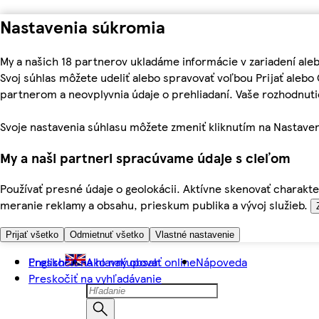
Nastavenia súkromia
My a našich 18 partnerov ukladáme informácie v zariadení ale
Svoj súhlas môžete udeliť alebo spravovať voľbou Prijať aleb
partnerom a neovplyvnia údaje o prehliadaní. Vaše rozhodnu
Svoje nastavenia súhlasu môžete zmeniť kliknutím na Nastaven
My a naši partneri spracúvame údaje s cieľom
Používať presné údaje o geolokácii. Aktívne skenovať charakter
meranie reklamy a obsahu, prieskum publika a vývoj služieb.
Prijať všetko
Odmietnuť všetko
Vlastné nastavenie
Preskočiť na hlavný obsah
English
Ako nakupovať online
Nápoveda
Preskočiť na vyhľadávanie