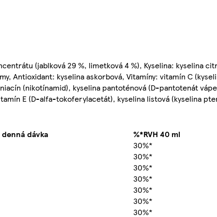
centrátu (jablková 29 %, limetková 4 %), Kyselina: kyselina cit
y, Antioxidant: kyselina askorbová, Vitamíny: vitamín C (kysel
, niacín (nikotínamid), kyselina pantoténová (D-pantotenát vápe
itamín E (D-alfa-tokoferylacetát), kyselina listová (kyselina p
l denná dávka
%*RVH 40 ml
30%*
30%*
30%*
30%*
30%*
30%*
30%*