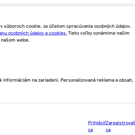
m v súboroch cookie, za účelom spracúvania osobných údajov.
anu osobných údajov a cookies.
Tieto voľby oznámime našim
a našom webe.
ť k informáciám na zariadení. Personalizovaná reklama a obsah,
Prihlásiť
Zaregistrovať
sa
sa