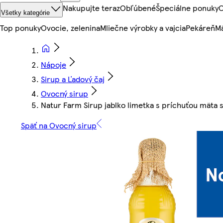
Nakupujte teraz
Obľúbené
Špeciálne ponuky
O
Všetky kategórie
Top ponuky
Ovocie, zelenina
Mliečne výrobky a vajcia
Pekáreň
Mä
Nápoje
Sirup a Ľadový čaj
Ovocný sirup
Natur Farm Sirup jablko limetka s príchuťou mäta s
Späť na Ovocný sirup