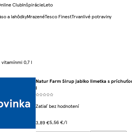
nline Club
Inšpirácie
Leto
so a lahôdky
Mrazené
Tesco Finest
Trvanlivé potraviny
 vitamínmi 0,7 l
Natur Farm Sirup jablko limetka s príchuťo
l
Zatiaľ bez hodnotení
5,56 €/l
3,89 €