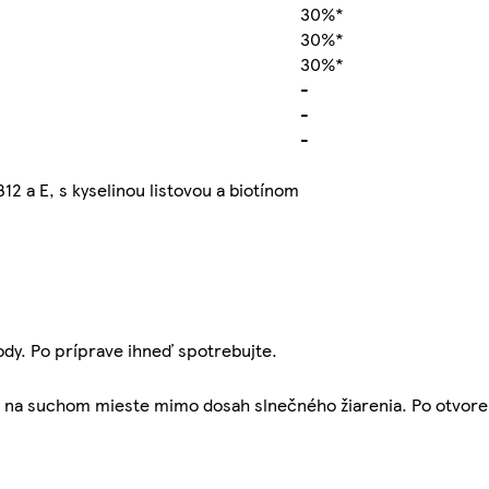
30%*
30%*
30%*
-
-
-
B12 a E, s kyselinou listovou a biotínom
vody. Po príprave ihneď spotrebujte.
jte na suchom mieste mimo dosah slnečného žiarenia. Po otvoren