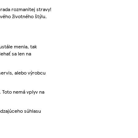
ada rozmanitej stravy!
vého životného štýlu.
ustále menia, tak
iehať sa len na
servis, alebo výrobcu
. Toto nemá vplyv na
ádzajúceho súhlasu