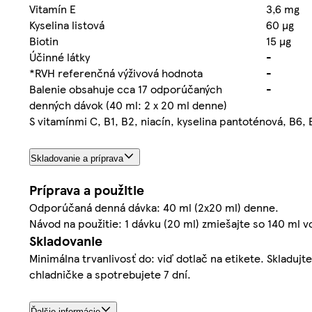
Vitamín E
3,6 mg
Kyselina listová
60 µg
Biotin
15 µg
Účinné látky
-
*RVH referenčná výživová hodnota
-
Balenie obsahuje cca 17 odporúčaných
-
denných dávok (40 ml: 2 x 20 ml denne)
S vitamínmi C, B1, B2, niacín, kyselina pantoténová, B6, 
Skladovanie a príprava
Príprava a použitie
Odporúčaná denná dávka: 40 ml (2x20 ml) denne.
Návod na použitie: 1 dávku (20 ml) zmiešajte so 140 ml 
Skladovanie
Minimálna trvanlivosť do: viď dotlač na etikete. Skladu
chladničke a spotrebujete 7 dní.
Ďalšie informácie