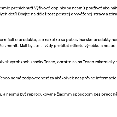
mie presiahnuť! Výživové doplnky sa nesmú používať ako náhr
h detí! Dbajte na dôležitosť pestrej a vyváženej stravy a zdra
ormácií o produkte, ale nakoľko sa potravinárske produkty ne
žu zmeniť. Mali by ste si vždy prečítať etiketu výrobku a nespol
ľvek výrobkoch značky Tesco, obráťte sa na Tesco zákaznícky 
, Tesco nemá zodpovednosť za akékoľvek nesprávne informácie
bu, a nesmú byť reprodukované žiadnym spôsobom bez predch