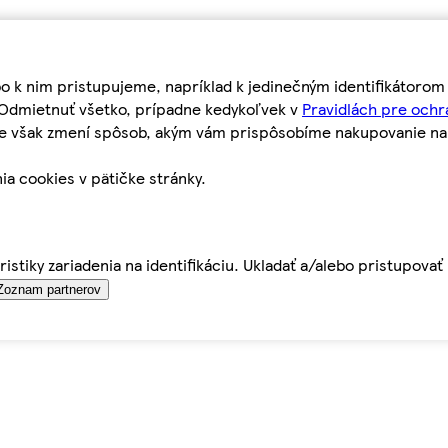
bo k nim pristupujeme, napríklad k jedinečným identifikátoro
o Odmietnuť všetko, prípadne kedykoľvek v
Pravidlách pre ochr
tie však zmení spôsob, akým vám prispôsobíme nakupovanie n
ia cookies v pätičke stránky.
istiky zariadenia na identifikáciu. Ukladať a/alebo pristupova
Zoznam partnerov