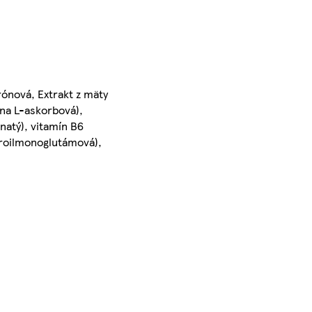
rónová, Extrakt z mäty
ina L-askorbová),
natý), vitamín B6
teroilmonoglutámová),