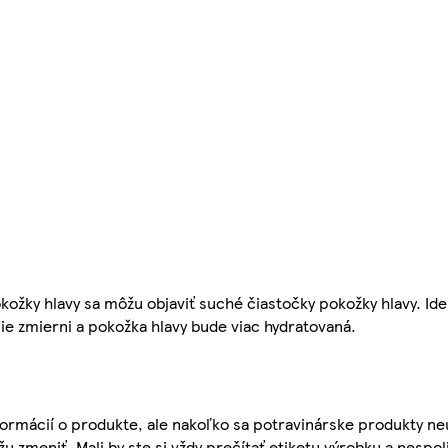
ožky hlavy sa môžu objaviť suché čiastočky pokožky hlavy. Id
ie zmierni a pokožka hlavy bude viac hydratovaná.
ormácií o produkte, ale nakoľko sa potravinárske produkty ne
žu zmeniť. Mali by ste si vždy prečítať etiketu výrobku a nespol