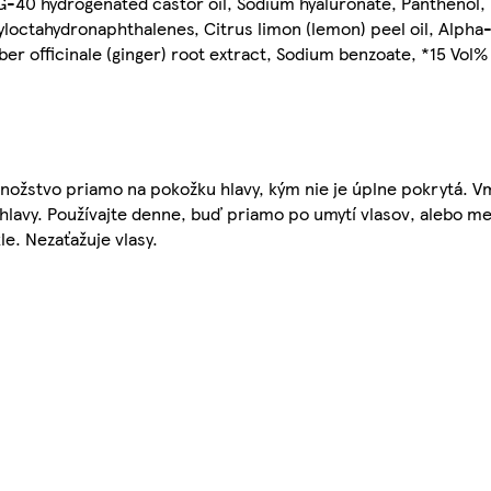
G-40 hydrogenated castor oil, Sodium hyaluronate, Panthenol, B
yloctahydronaphthalenes, Citrus limon (lemon) peel oil, Alpha
r officinale (ginger) root extract, Sodium benzoate, *15 Vol%
množstvo priamo na pokožku hlavy, kým nie je úplne pokrytá. V
lavy. Používajte denne, buď priamo po umytí vlasov, alebo me
e. Nezaťažuje vlasy.