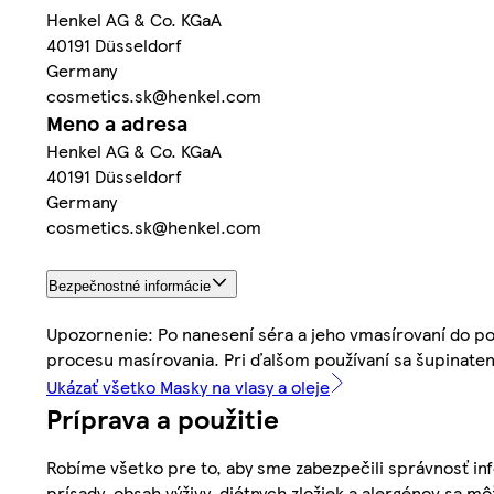
Henkel AG & Co. KGaA
40191 Düsseldorf
Germany
cosmetics.sk@henkel.com
Meno a adresa
Henkel AG & Co. KGaA
40191 Düsseldorf
Germany
cosmetics.sk@henkel.com
Bezpečnostné informácie
Upozornenie: Po nanesení séra a jeho vmasírovaní do pok
procesu masírovania. Pri ďalšom používaní sa šupinaten
Ukázať všetko Masky na vlasy a oleje
Príprava a použitie
Robíme všetko pre to, aby sme zabezpečili správnosť inf
prísady, obsah výživy, diétnych zložiek a alergénov sa mô