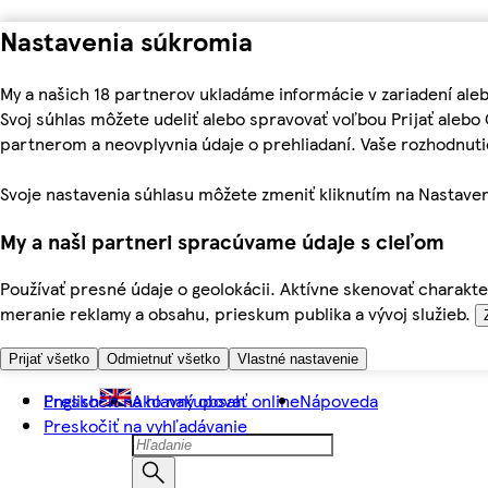
Nastavenia súkromia
My a našich 18 partnerov ukladáme informácie v zariadení ale
Svoj súhlas môžete udeliť alebo spravovať voľbou Prijať aleb
partnerom a neovplyvnia údaje o prehliadaní. Vaše rozhodnu
Svoje nastavenia súhlasu môžete zmeniť kliknutím na Nastaven
My a naši partneri spracúvame údaje s cieľom
Používať presné údaje o geolokácii. Aktívne skenovať charakter
meranie reklamy a obsahu, prieskum publika a vývoj služieb.
Prijať všetko
Odmietnuť všetko
Vlastné nastavenie
Preskočiť na hlavný obsah
English
Ako nakupovať online
Nápoveda
Preskočiť na vyhľadávanie