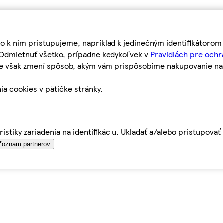
bo k nim pristupujeme, napríklad k jedinečným identifikátoro
o Odmietnuť všetko, prípadne kedykoľvek v
Pravidlách pre ochr
tie však zmení spôsob, akým vám prispôsobíme nakupovanie n
ia cookies v pätičke stránky.
istiky zariadenia na identifikáciu. Ukladať a/alebo pristupova
Zoznam partnerov