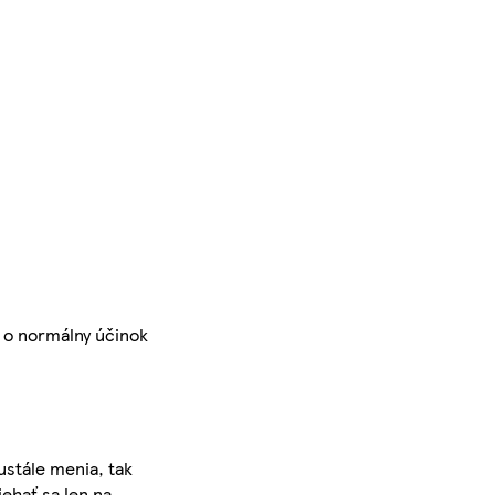
e o normálny účinok
ustále menia, tak
iehať sa len na