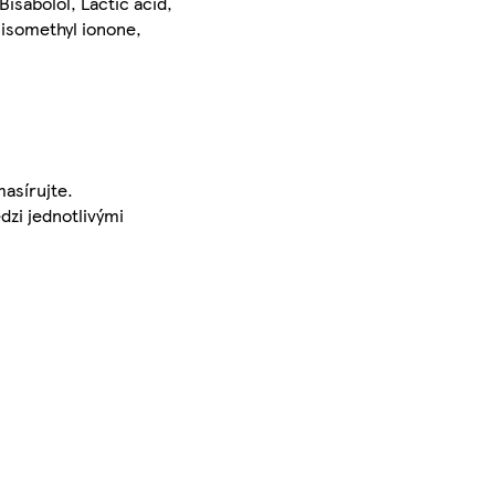
isabolol, Lactic acid,
-isomethyl ionone,
masírujte.
dzi jednotlivými