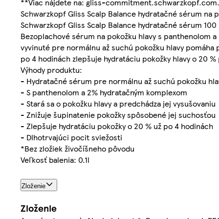
**Viac nájdete na: gliss-commitment.schwarzkopf.com
Schwarzkopf Gliss Scalp Balance hydratačné sérum na p
Schwarzkopf Gliss Scalp Balance hydratačné sérum 100
Bezoplachové sérum na pokožku hlavy s panthenolom a 
vyvinuté pre normálnu až suchú pokožku hlavy pomáha p
po 4 hodinách zlepšuje hydratáciu pokožky hlavy o 20 % 
Výhody produktu:
- Hydratačné sérum pre normálnu až suchú pokožku hla
- S panthenolom a 2% hydratačným komplexom
- Stará sa o pokožku hlavy a predchádza jej vysušovaniu
- Znižuje šupinatenie pokožky spôsobené jej suchosťou
- Zlepšuje hydratáciu pokožky o 20 % už po 4 hodinách
- Dlhotrvajúci pocit sviežosti
*Bez zložiek živočíšneho pôvodu
Veľkosť balenia: 0.1l
Zloženie
Zloženie