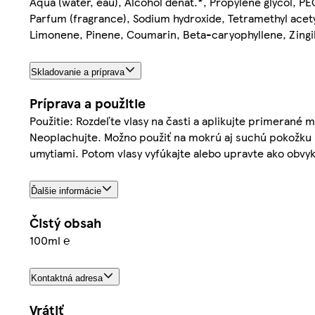
Aqua (water, eau), Alcohol denat.*, Propylene glycol, PE
Parfum (fragrance), Sodium hydroxide, Tetramethyl acet
Limonene, Pinene, Coumarin, Beta-caryophyllene, Zingibe
Skladovanie a príprava
Príprava a použitie
Použitie: Rozdeľte vlasy na časti a aplikujte primerané 
Neoplachujte. Možno použiť na mokrú aj suchú pokožku h
umytiami. Potom vlasy vyfúkajte alebo upravte ako obvykl
Ďalšie informácie
Čistý obsah
100ml ℮
Kontaktná adresa
Vrátiť