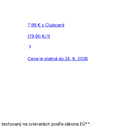
7,99 € s Clubcard
(79,90 €/l)
Cena je platná do 24. 8. 2026
e testovaný na zvieratách podľa zákona EÚ**.