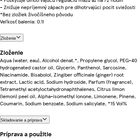
- Znižuje nepríjemný zápach pre dlhotrvajúci pocit sviežosti
*Bez zložiek živočíšneho pôvodu
Veľkosť balenia: 0.1l
Zloženie
Zloženie
Aqua (water, eau), Alcohol denat.*, Propylene glycol, PEG-40
hydrogenated castor oil, Glycerin, Panthenol, Sarcosine,
Niacinamide, Bisabolol, Zingiber officinale (ginger) root
extract, Lactic acid, Sodium hydroxide, Parfum (fragrance),
Tetramethyl acetyloctahydronaphthalenes, Citrus limon
(lemon) peel oil, Alpha-isomethyl ionone, Limonene, Pinene,
Coumarin, Sodium benzoate, Sodium salicylate, *15 Vol%
Skladovanie a príprava
Príprava a použitie