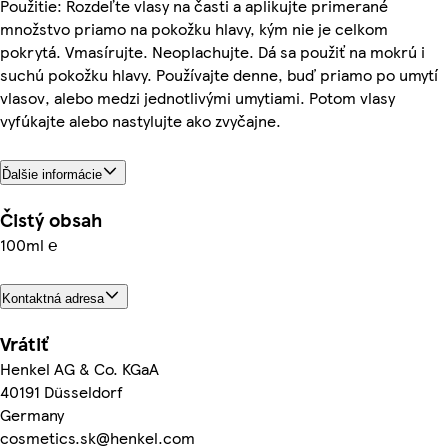
Použitie: Rozdeľte vlasy na časti a aplikujte primerané
množstvo priamo na pokožku hlavy, kým nie je celkom
pokrytá. Vmasírujte. Neoplachujte. Dá sa použiť na mokrú i
suchú pokožku hlavy. Používajte denne, buď priamo po umytí
vlasov, alebo medzi jednotlivými umytiami. Potom vlasy
vyfúkajte alebo nastylujte ako zvyčajne.
Ďalšie informácie
Čistý obsah
100ml ℮
Kontaktná adresa
Vrátiť
Henkel AG & Co. KGaA
40191 Düsseldorf
Germany
cosmetics.sk@henkel.com