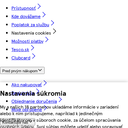
Prístupnosť
Kde dovážame
Poplatok za službu
Nastavenia cookies
Možnosti platby
Tesco.sk
Clubcard
Pred prvým nákupom
Ako nakupovať
Nastavenia súkromia
Registrácia
Objednanie doručenia
My a našich 18 partnerov ukladáme informácie v zariadení
Moje obľúbené
alebo k nim pristupujeme, napríklad k jedinečným
identifikátorom v súboroch cookie, za účelom spracúvania
Kontaktujte nás
osobných údajov. Svoj súhlas môžete udeliť alebo spravovať