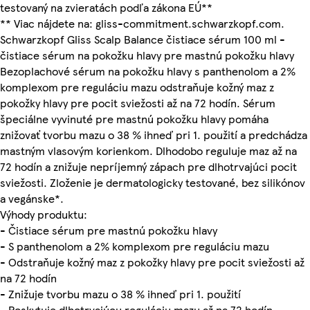
testovaný na zvieratách podľa zákona EÚ**
** Viac nájdete na: gliss-commitment.schwarzkopf.com.
Schwarzkopf Gliss Scalp Balance čistiace sérum 100 ml -
čistiace sérum na pokožku hlavy pre mastnú pokožku hlavy
Bezoplachové sérum na pokožku hlavy s panthenolom a 2%
komplexom pre reguláciu mazu odstraňuje kožný maz z
pokožky hlavy pre pocit sviežosti až na 72 hodín. Sérum
špeciálne vyvinuté pre mastnú pokožku hlavy pomáha
znižovať tvorbu mazu o 38 % ihneď pri 1. použití a predchádza
mastným vlasovým korienkom. Dlhodobo reguluje maz až na
72 hodín a znižuje nepríjemný zápach pre dlhotrvajúci pocit
sviežosti. Zloženie je dermatologicky testované, bez silikónov
a vegánske*.
Výhody produktu:
- Čistiace sérum pre mastnú pokožku hlavy
- S panthenolom a 2% komplexom pre reguláciu mazu
- Odstraňuje kožný maz z pokožky hlavy pre pocit sviežosti až
na 72 hodín
- Znižuje tvorbu mazu o 38 % ihneď pri 1. použití
- Poskytuje dlhotrvajúcu reguláciu mazu až na 72 hodín