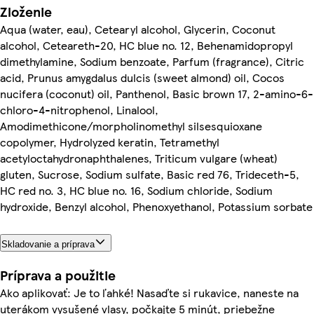
Zloženie
Aqua (water, eau), Cetearyl alcohol, Glycerin, Coconut
alcohol, Ceteareth-20, HC blue no. 12, Behenamidopropyl
dimethylamine, Sodium benzoate, Parfum (fragrance), Citric
acid, Prunus amygdalus dulcis (sweet almond) oil, Cocos
nucifera (coconut) oil, Panthenol, Basic brown 17, 2-amino-6-
chloro-4-nitrophenol, Linalool,
Amodimethicone/morpholinomethyl silsesquioxane
copolymer, Hydrolyzed keratin, Tetramethyl
acetyloctahydronaphthalenes, Triticum vulgare (wheat)
gluten, Sucrose, Sodium sulfate, Basic red 76, Trideceth-5,
HC red no. 3, HC blue no. 16, Sodium chloride, Sodium
hydroxide, Benzyl alcohol, Phenoxyethanol, Potassium sorbate
Skladovanie a príprava
Príprava a použitie
Ako aplikovať: Je to ľahké! Nasaďte si rukavice, naneste na
uterákom vysušené vlasy, počkajte 5 minút, priebežne