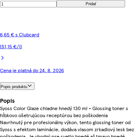
Pridať
6,65 € s Clubcard
(51,15 €/l)
Cena je platná do 24. 8. 2026
Popis produktu
Popis
Syoss Color Glaze chladne hnedý 130 ml - Glossing toner s
hĺbkovo ošetrujúcou receptúrou bez poškodenia
Navrhnutý pre profesionálny výkon, tento glossing toner od
Syoss s efektom laminácie, dodáva vlasom zrkadlový lesk bez
poškodenia. Je vhodný pre svetlo hnedé až tmavo hnedé