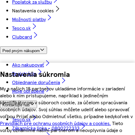
Poplatok za službu
Nastavenia cookies
Možnosti platby
Tesco.sk
Clubcard
Pred prvým nákupom
Ako nakupovať
Nastavenia súkromia
Registrácia
Objednanie doručenia
My a našich 18 partnerov ukladáme informácie v zariadení
Moje obľúbené
alebo k nim pristupujeme, napríklad k jedinečným
identifikátorom v súboroch cookie, za účelom spracúvania
Kontaktujte nás
osobných údajov. Svoj súhlas môžete udeliť alebo spravovať
voľbou Prijať alebo Odmietnuť všetko, prípadne kedykoľvek v
Tesco.sk
Pravidlách pre ochranu osobných údajov a cookies.
Tieto
Zákaznícka linka - 0800222333
voľby oznámime našim partnerom a neovplyvnia údaje o