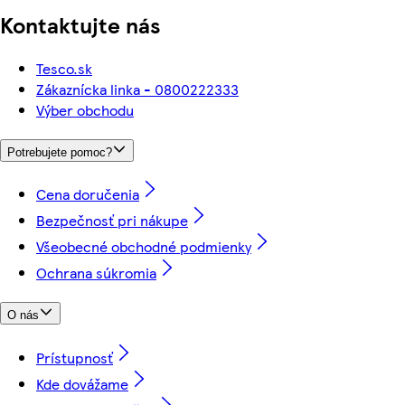
Kontaktujte nás
Tesco.sk
Zákaznícka linka - 0800222333
Výber obchodu
Potrebujete pomoc?
Cena doručenia
Bezpečnosť pri nákupe
Všeobecné obchodné podmienky
Ochrana súkromia
O nás
Prístupnosť
Kde dovážame