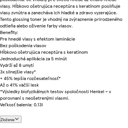
vlasy. Hĺbkovo ošetrujúca receptúra s keratínom posilňuje
vlasy zvnútra a zanecháva ich hladké a zdravo vyzerajúce.
Tento glossing toner je vhodný na zvýraznenie prirodzeného
odtieňa alebo oživenie farby vlasov.
Benefity:
Pre hnedé vlasy s efektom laminácie
Bez poškodenia vlasov
Hĺbkovo ošetrujúca receptúra s keratínom
Jednoduchá aplikácia za 5 minút
Vydrží až 8 umytí
3x silnejšie vlasy*
+ 45% lepšia rozčesateľnosť*
Až o 41% väčší lesk
*Výsledky biofyzikálnych testov spoločnosti Henkel - v
porovnaní s neošetrenými vlasmi.
Veľkosť balenia: 0.13l
Zloženie