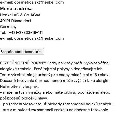
e-mail: cosmetics.sk@henkel.com
Meno a adresa
Henkel AG & Co. KGaA
40191 Düsseldorf
Germany
Tel.: +421-2-333-19-111
e-mail: cosmetics.sk@henkel.com
Bezpečnostné informácie
BEZPEČNOSTNÉ POKYNY: Farby na vlasy môžu vyvolať vážne
alergické reakcie. Prečítajte si pokyny a dodržiavajte ich.
Tento výrobok nie je určený pre osoby mladšie ako 16 rokov.
Dočasné tetovanie čiernou henou môže zvýšiť riziko alergie.
Nefarbite si vlasy, ak:
- máte na tvári vyrážky alebo máte citlivú, podráždenú alebo
poškodenú pokožku hlavy,
- po farbení vlasov ste už niekedy zaznamenali nejakú reakciu,
- ste v minulosti zaznamenali reakciu na dočasné tetovanie