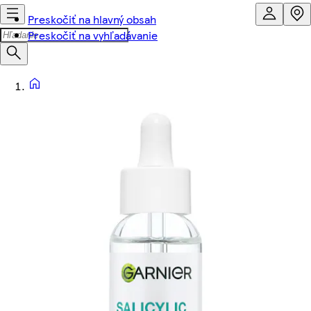
Preskočiť na hlavný obsah
Preskočiť na vyhľadávanie