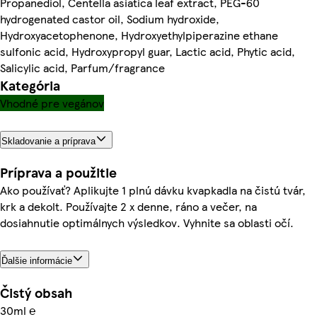
Propanediol, Centella asiatica leaf extract, PEG-60
hydrogenated castor oil, Sodium hydroxide,
Hydroxyacetophenone, Hydroxyethylpiperazine ethane
sulfonic acid, Hydroxypropyl guar, Lactic acid, Phytic acid,
Salicylic acid, Parfum/fragrance
Kategória
Vhodné pre vegánov
Skladovanie a príprava
Príprava a použitie
Ako používať? Aplikujte 1 plnú dávku kvapkadla na čistú tvár,
krk a dekolt. Používajte 2 x denne, ráno a večer, na
dosiahnutie optimálnych výsledkov. Vyhnite sa oblasti očí.
Ďalšie informácie
Čistý obsah
30ml ℮