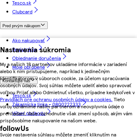
Tesco.sk
Clubcard
Pred prvým nákupom
Ako nakupovať
Nastavenia súkromia
Registrácia
Objednanie doručenia
My a našich 18 partnerov ukladáme informácie v zariadení
Moje obľúbené
alebo k nim pristupujeme, napríklad k jedinečným
identifikátorom v súboroch cookie, za účelom spracúvania
Kontaktujte nás
osobných údajov. Svoj súhlas môžete udeliť alebo spravovať
voľbou Prijať alebo Odmietnuť všetko, prípadne kedykoľvek v
Tesco.sk
Pravidlách pre ochranu osobných údajov a cookies.
Tieto
Zákaznícka linka - 0800222333
voľby oznámime našim partnerom a neovplyvnia údaje o
Výber obchodu
prehliadaní. Vaše rozhodnutie však zmení spôsob, akým vám
prispôsobíme nakupovanie na našom webe.
followUs
Svoje nastavenia súhlasu môžete zmeniť kliknutím na