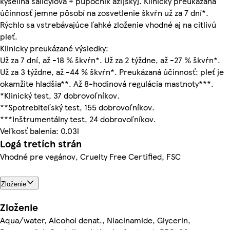
kyselina salicylová + pupočník ázijský]. Klinicky preukázaná
účinnosť jemne pôsobí na zosvetlenie škvŕn už za 7 dní*.
Rýchlo sa vstrebávajúce ľahké zloženie vhodné aj na citlivú
pleť.
Klinicky preukázané výsledky:
Už za 7 dní, až -18 % škvŕn*. Už za 2 týždne, až -27 % škvŕn*.
Už za 3 týždne, až -44 % škvŕn*. Preukázaná účinnosť: pleť je
okamžite hladšia**. Až 8-hodinová regulácia mastnoty***.
*Klinický test, 37 dobrovoľníkov.
**Spotrebiteľský test, 155 dobrovoľníkov.
***Inštrumentálny test, 24 dobrovoľníkov.
Veľkosť balenia: 0.03l
Logá tretích strán
Vhodné pre vegánov, Cruelty Free Certified, FSC
Zloženie
Zloženie
Aqua/water, Alcohol denat., Niacinamide, Glycerin,