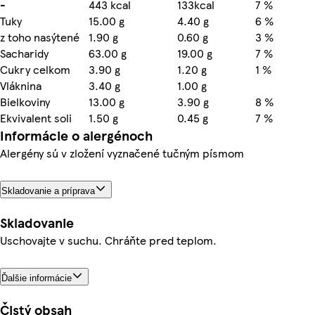
-
443 kcal
133kcal
7 %
Tuky
15.00 g
4.40 g
6 %
z toho nasýtené
1.90 g
0.60 g
3 %
Sacharidy
63.00 g
19.00 g
7 %
Cukry celkom
3.90 g
1.20 g
1 %
Vláknina
3.40 g
1.00 g
Bielkoviny
13.00 g
3.90 g
8 %
Ekvivalent soli
1.50 g
0.45 g
7 %
Informácie o alergénoch
Alergény sú v zložení vyznačené tučným písmom
Skladovanie a príprava
Skladovanie
Uschovajte v suchu. Chráňte pred teplom.
Ďalšie informácie
Čistý obsah