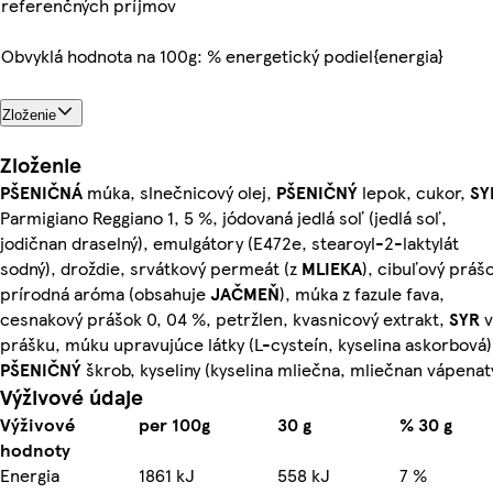
referenčných príjmov
Obvyklá hodnota na 100g: % energetický podiel{energia}
Zloženie
Zloženie
PŠENIČNÁ
múka, slnečnicový olej,
PŠENIČNÝ
lepok, cukor,
SY
Parmigiano Reggiano 1, 5 %, jódovaná jedlá soľ (jedlá soľ,
jodičnan draselný), emulgátory (E472e, stearoyl-2-laktylát
sodný), droždie, srvátkový permeát (z
MLIEKA
), cibuľový práš
prírodná aróma (obsahuje
JAČMEŇ
), múka z fazule fava,
cesnakový prášok 0, 04 %, petržlen, kvasnicový extrakt,
SYR
v
prášku, múku upravujúce látky (L-cysteín, kyselina askorbová)
PŠENIČNÝ
škrob, kyseliny (kyselina mliečna, mliečnan vápenat
Výživové údaje
Výživové
per 100g
30 g
% 30 g
hodnoty
Energia
1861 kJ
558 kJ
7 %