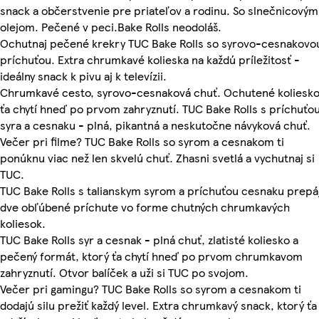
snack a občerstvenie pre priateľov a rodinu. So slnečnicovým
olejom. Pečené v peci.Bake Rolls neodoláš.
Ochutnaj pečené krekry TUC Bake Rolls so syrovo-cesnakovo
príchuťou. Extra chrumkavé kolieska na každú príležitosť -
ideálny snack k pivu aj k televízii.
Chrumkavé cesto, syrovo-cesnaková chuť. Ochutené koliesk
ťa chytí hneď po prvom zahryznutí. TUC Bake Rolls s príchuťo
syra a cesnaku - plná, pikantná a neskutočne návyková chuť.
Večer pri filme? TUC Bake Rolls so syrom a cesnakom ti
ponúknu viac než len skvelú chuť. Zhasni svetlá a vychutnaj si
TUC.
TUC Bake Rolls s talianskym syrom a príchuťou cesnaku prepá
dve obľúbené príchute vo forme chutných chrumkavých
koliesok.
TUC Bake Rolls syr a cesnak - plná chuť, zlatisté koliesko a
pečený formát, ktorý ťa chytí hneď po prvom chrumkavom
zahryznutí. Otvor balíček a uži si TUC po svojom.
Večer pri gamingu? TUC Bake Rolls so syrom a cesnakom ti
dodajú silu prežiť každý level. Extra chrumkavý snack, ktorý ťa