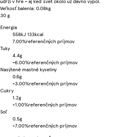
udrží v hre - aj keď svet okolo už dávno vypol.
Veľkosť balenia: 0.08kg
30 g
Energia
558kJ
133kcal
7.00%
referenčných príjmov
Tuky
4.4g
-
6.00%
referenčných príjmov
Nasýtené mastné kyseliny
0.6g
-
3.00%
referenčných príjmov
Cukry
1.2g
-
1.00%
referenčných príjmov
Soľ
0.5g
-
7.00%
referenčných príjmov
*