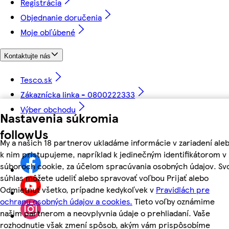
Registrácia
Objednanie doručenia
Moje obľúbené
Kontaktujte nás
Tesco.sk
Zákaznícka linka - 0800222333
Výber obchodu
Nastavenia súkromia
followUs
My a našich 18 partnerov ukladáme informácie v zariadení ale
k nim pristupujeme, napríklad k jedinečným identifikátorom v
súboroch cookie, za účelom spracúvania osobných údajov. Sv
súhlas môžete udeliť alebo spravovať voľbou Prijať alebo
Odmietnuť všetko, prípadne kedykoľvek v
Pravidlách pre
ochranu osobných údajov a cookies.
Tieto voľby oznámime
našim partnerom a neovplyvnia údaje o prehliadaní. Vaše
rozhodnutie však zmení spôsob, akým vám prispôsobíme