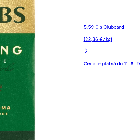
5,59 € s Clubcard
(22,36 €/kg)
Cena je platná do 11. 8. 