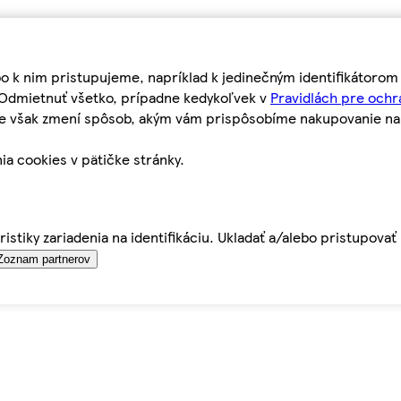
bo k nim pristupujeme, napríklad k jedinečným identifikátoro
o Odmietnuť všetko, prípadne kedykoľvek v
Pravidlách pre ochr
tie však zmení spôsob, akým vám prispôsobíme nakupovanie n
ia cookies v pätičke stránky.
istiky zariadenia na identifikáciu. Ukladať a/alebo pristupova
Zoznam partnerov