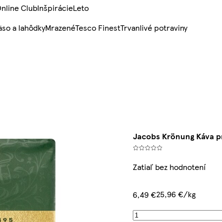
nline Club
Inšpirácie
Leto
so a lahôdky
Mrazené
Tesco Finest
Trvanlivé potraviny
Jacobs Krönung Káva p
Zatiaľ bez hodnotení
25,96 €/kg
6,49 €