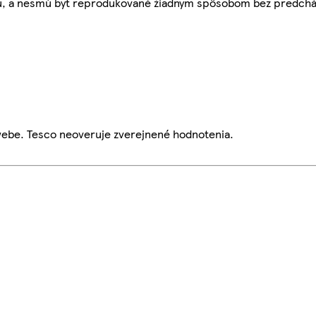
bu, a nesmú byť reprodukované žiadnym spôsobom bez predch
webe. Tesco neoveruje zverejnené hodnotenia.