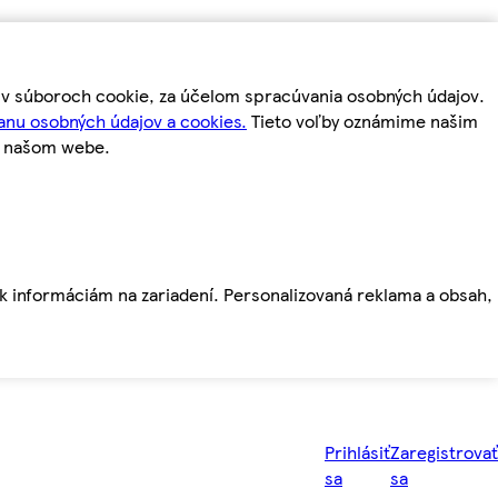
m v súboroch cookie, za účelom spracúvania osobných údajov.
anu osobných údajov a cookies.
Tieto voľby oznámime našim
a našom webe.
ť k informáciám na zariadení. Personalizovaná reklama a obsah,
Prihlásiť
Zaregistrovať
sa
sa