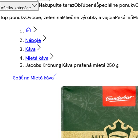
Nakupujte teraz
Obľúbené
Špeciálne ponuky
O
Všetky kategórie
Top ponuky
Ovocie, zelenina
Mliečne výrobky a vajcia
Pekáreň
Mä
Nápoje
Káva
Mletá káva
Jacobs Krönung Káva pražená mletá 250 g
Späť na Mletá káva