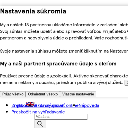
Nastavenia súkromia
My a našich 18 partnerov ukladáme informácie v zariadení ale
Svoj súhlas môžete udeliť alebo spravovať voľbou Prijať aleb
partnerom a neovplyvnia údaje o prehliadaní. Vaše rozhodnu
Svoje nastavenia súhlasu môžete zmeniť kliknutím na Nastaven
My a naši partneri spracúvame údaje s cieľom
Používať presné údaje o geolokácii. Aktívne skenovať charakter
meranie reklamy a obsahu, prieskum publika a vývoj služieb.
Prijať všetko
Odmietnuť všetko
Vlastné nastavenie
Preskočiť na hlavný obsah
English
Ako nakupovať online
Nápoveda
Preskočiť na vyhľadávanie