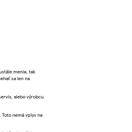
ustále menia, tak
iehať sa len na
servis, alebo výrobcu
. Toto nemá vplyv na