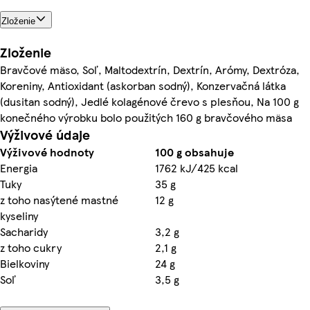
Zloženie
Zloženie
Bravčové mäso, Soľ, Maltodextrín, Dextrín, Arómy, Dextróza,
Koreniny, Antioxidant (askorban sodný), Konzervačná látka
(dusitan sodný), Jedlé kolagénové črevo s plesňou, Na 100 g
konečného výrobku bolo použitých 160 g bravčového mäsa
Výživové údaje
Výživové hodnoty
100 g obsahuje
Energia
1762 kJ/425 kcal
Tuky
35 g
z toho nasýtené mastné
12 g
kyseliny
Sacharidy
3,2 g
z toho cukry
2,1 g
Bielkoviny
24 g
Soľ
3,5 g