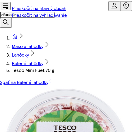
Preskočiť na hlavný obsah
Preskočiť na vyhľadávanie
Mäso a lahôdky
Lahôdky
Balené lahôdky
Tesco Mini Fuet 70 g
Späť na Balené lahôdky