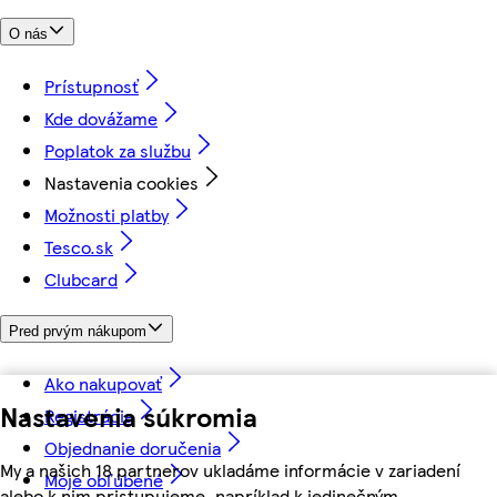
O nás
Prístupnosť
Kde dovážame
Poplatok za službu
Nastavenia cookies
Možnosti platby
Tesco.sk
Clubcard
Pred prvým nákupom
Ako nakupovať
Nastavenia súkromia
Registrácia
Objednanie doručenia
My a našich 18 partnerov ukladáme informácie v zariadení
Moje obľúbené
alebo k nim pristupujeme, napríklad k jedinečným