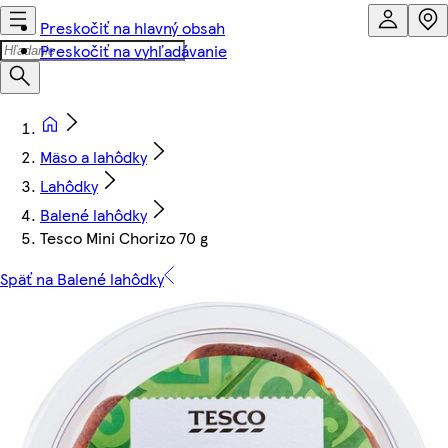
Preskočiť na hlavný obsah
Preskočiť na vyhľadávanie
Mäso a lahôdky
Lahôdky
Balené lahôdky
Tesco Mini Chorizo 70 g
Späť na Balené lahôdky