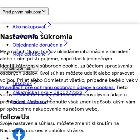
Pred prvým nákupom
Ako nakupovať
Nastavenia súkromia
Registrácia
Objednanie doručenia
My a našich 18 partnerov ukladáme informácie v zariadení
Moje obľúbené
alebo k nim pristupujeme, napríklad k jedinečným
identifikátorom v súboroch cookie, za účelom spracúvania
Kontaktujte nás
osobných údajov. Svoj súhlas môžete udeliť alebo spravovať
voľbou Prijať alebo Odmietnuť všetko, prípadne kedykoľvek v
Tesco.sk
Pravidlách pre ochranu osobných údajov a cookies.
Tieto
Zákaznícka linka - 0800222333
voľby oznámime našim partnerom a neovplyvnia údaje o
Výber obchodu
prehliadaní. Vaše rozhodnutie však zmení spôsob, akým vám
prispôsobíme nakupovanie na našom webe.
followUs
Svoje nastavenia súhlasu môžete zmeniť kliknutím na
Nastavenia cookies v pätičke stránky.