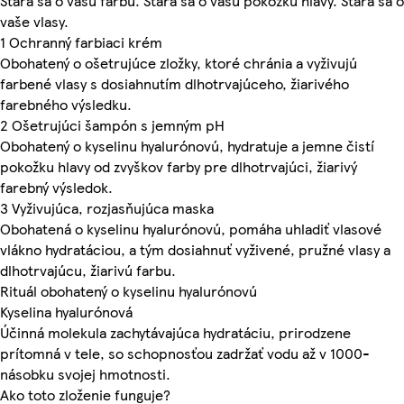
Stará sa o vašu farbu. Stará sa o vašu pokožku hlavy. Stará sa o
vaše vlasy.
1 Ochranný farbiaci krém
Obohatený o ošetrujúce zložky, ktoré chránia a vyživujú
farbené vlasy s dosiahnutím dlhotrvajúceho, žiarivého
farebného výsledku.
2 Ošetrujúci šampón s jemným pH
Obohatený o kyselinu hyalurónovú, hydratuje a jemne čistí
pokožku hlavy od zvyškov farby pre dlhotrvajúci, žiarivý
farebný výsledok.
3 Vyživujúca, rozjasňujúca maska
Obohatená o kyselinu hyalurónovú, pomáha uhladiť vlasové
vlákno hydratáciou, a tým dosiahnuť vyživené, pružné vlasy a
dlhotrvajúcu, žiarivú farbu.
Rituál obohatený o kyselinu hyalurónovú
Kyselina hyalurónová
Účinná molekula zachytávajúca hydratáciu, prirodzene
prítomná v tele, so schopnosťou zadržať vodu až v 1000-
násobku svojej hmotnosti.
Ako toto zloženie funguje?