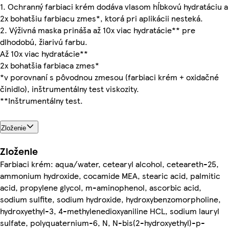
1. Ochranný farbiaci krém dodáva vlasom hĺbkovú hydratáciu a
2x bohatšiu farbiacu zmes*, ktorá pri aplikácii nesteká.
2. Výživná maska prináša až 10x viac hydratácie** pre
dlhodobú, žiarivú farbu.
Až 10x viac hydratácie**
2x bohatšia farbiaca zmes*
*v porovnaní s pôvodnou zmesou (farbiaci krém + oxidačné
činidlo), inštrumentálny test viskozity.
**Inštrumentálny test.
Zloženie
Zloženie
Farbiaci krém: aqua/water, cetearyl alcohol, ceteareth-25,
ammonium hydroxide, cocamide MEA, stearic acid, palmitic
acid, propylene glycol, m-aminophenol, ascorbic acid,
sodium sulfite, sodium hydroxide, hydroxybenzomorpholine,
hydroxyethyl-3, 4-methylenedioxyaniline HCL, sodium lauryl
sulfate, polyquaternium-6, N, N-bis(2-hydroxyethyl)-p-