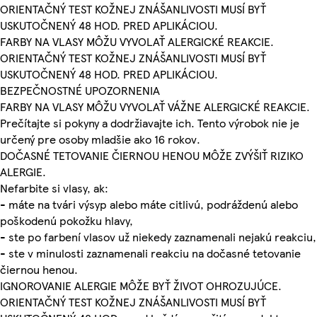
ORIENTAČNÝ TEST KOŽNEJ ZNÁŠANLIVOSTI MUSÍ BYŤ
USKUTOČNENÝ 48 HOD. PRED APLIKÁCIOU.
FARBY NA VLASY MÔŽU VYVOLAŤ ALERGICKÉ REAKCIE.
ORIENTAČNÝ TEST KOŽNEJ ZNÁŠANLIVOSTI MUSÍ BYŤ
USKUTOČNENÝ 48 HOD. PRED APLIKÁCIOU.
BEZPEČNOSTNÉ UPOZORNENIA
FARBY NA VLASY MÔŽU VYVOLAŤ VÁŽNE ALERGICKÉ REAKCIE.
Prečítajte si pokyny a dodržiavajte ich. Tento výrobok nie je
určený pre osoby mladšie ako 16 rokov.
DOČASNÉ TETOVANIE ČIERNOU HENOU MÔŽE ZVÝŠIŤ RIZIKO
ALERGIE.
Nefarbite si vlasy, ak:
- máte na tvári výsyp alebo máte citlivú, podráždenú alebo
poškodenú pokožku hlavy,
- ste po farbení vlasov už niekedy zaznamenali nejakú reakciu,
- ste v minulosti zaznamenali reakciu na dočasné tetovanie
čiernou henou.
IGNOROVANIE ALERGIE MÔŽE BYŤ ŽIVOT OHROZUJÚCE.
ORIENTAČNÝ TEST KOŽNEJ ZNÁŠANLIVOSTI MUSÍ BYŤ