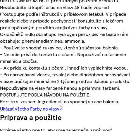
USKUTOČNENÝ 48 HOD. pred každým použitím produktu.
Nezabudnite si kúpiť farbu na vlasy 48 hodín vopred
(Postupujte podľa inštrukcií v príbalovom letáku). V prípade
reakcie alebo v prípade pochybností konzultujte s lekárom
pred opätovným použitím akejkoľvek farby na vlasy.
Oxidačné činidlo obsahuje: hydrogen peroxide. Farbiaci krém
obsahuje: phenylenediamines, ammonia.
- Používajte vhodné rukavice, ktoré sú súčasťou balenia.
- Nesmie prísť do kontaktu s očami. Nepoužívať na farbenie
mihalníc a obočia.
- Ak príde ku kontaktu s očami, ihneď ich vypláchnite vodou.
- Po narovnávaní vlasov, trvalej alebo dlhodobom narovnávaní
vlasov počkajte minimálne 2 týždne pred aplikáciou produktu.
Nepoužívajte na vlasy farbené henou a priamymi farbami.
POSTUPUJTE PODĽA NÁVODU NA POUŽITIE.
Pozrite si zoznam ingrediencií na spodnej strane balenia.
Ukázať všetko Farby na vlasy
Príprava a použitie
Robíme všetko pre to, aby sme zabezpečili správnosť