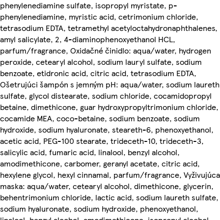
phenylenediamine sulfate, isopropyl myristate, p-
phenylenediamine, myristic acid, cetrimonium chloride,
tetrasodium EDTA, tetramethyl acetyloctahydronaphthalenes,
amyl salicylate, 2, 4-diaminophenoxyethanol HCL,
parfum/fragrance, Oxidačné činidlo: aqua/water, hydrogen
peroxide, cetearyl alcohol, sodium lauryl sulfate, sodium
benzoate, etidronic acid, citric acid, tetrasodium EDTA,
Ošetrujúci šampón s jemným pH: aqua/water, sodium laureth
sulfate, glycol distearate, sodium chloride, cocamidopropyl
betaine, dimethicone, guar hydroxypropyltrimonium chloride,
cocamide MEA, coco-betaine, sodium benzoate, sodium
hydroxide, sodium hyaluronate, steareth-6, phenoxyethanol,
acetic acid, PEG-100 stearate, trideceth-10, trideceth-3,
salicylic acid, fumaric acid, linalool, benzyl alcohol,
amodimethicone, carbomer, geranyl acetate, citric acid,
hexylene glycol, hexyl cinnamal, parfum/fragrance, Vyživujúca
maska: aqua/water, cetearyl alcohol, dimethicone, glycerin,
behentrimonium chloride, lactic acid, sodium laureth sulfate,
sodium hyaluronate, sodium hydroxide, phenoxyethanol,
linalool, benzyl alcohol, amodimethicone, isopropyl alcohol,