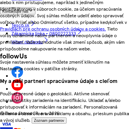
alebo k nim pristupujeme, napríklad k jedinečným
identifikátorom v súboroch cookie, za účelom spracúvania
Kontaktujte nás
osobných údajov. Svoj súhlas môžete udeliť alebo spravovať
voľbou Prijať alebo Odmietnuť všetko, prípadne kedykoľvek v
Tesco.sk
Pravidlách pre ochranu osobných údajov a cookies.
Tieto
Zákaznícka linka - 0800222333
voľby oznámime našim partnerom a neovplyvnia údaje o
Výber obchodu
prehliadaní. Vaše rozhodnutie však zmení spôsob, akým vám
prispôsobíme nakupovanie na našom webe.
followUs
Svoje nastavenia súhlasu môžete zmeniť kliknutím na
Nastavenia cookies v pätičke stránky.
My a naši partneri spracúvame údaje s cieľom
Používať presné údaje o geolokácii. Aktívne skenovať
charakteristiky zariadenia na identifikáciu. Ukladať a/alebo
pristupovať k informáciám na zariadení. Personalizovaná
©
Tesco Stores SR, a.s. 2026
reklama a obsah, meranie reklamy a obsahu, prieskum publika
a vývoj služieb.
Zoznam partnerov