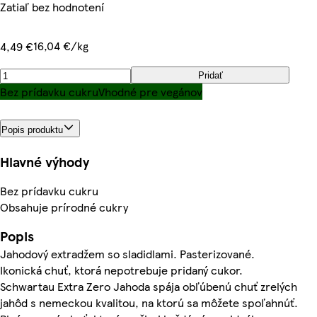
Zatiaľ bez hodnotení
16,04 €/kg
4,49 €
Pridať
Bez prídavku cukru
Vhodné pre vegánov
Popis produktu
Hlavné výhody
Bez prídavku cukru
Obsahuje prírodné cukry
Popis
Jahodový extradžem so sladidlami. Pasterizované.
Ikonická chuť, ktorá nepotrebuje pridaný cukor.
Schwartau Extra Zero Jahoda spája obľúbenú chuť zrelých
jahôd s nemeckou kvalitou, na ktorú sa môžete spoľahnúť.