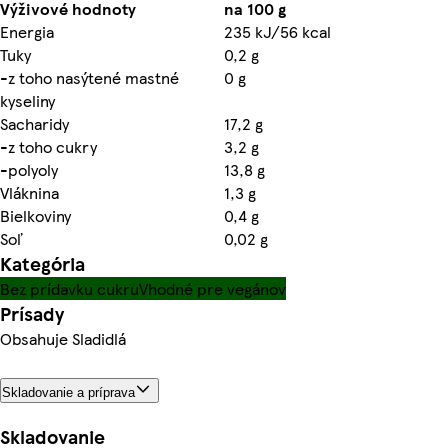
Výživové hodnoty
na 100 g
Energia
235 kJ/56 kcal
Tuky
0,2 g
-z toho nasýtené mastné
0 g
kyseliny
Sacharidy
17,2 g
-z toho cukry
3,2 g
-polyoly
13,8 g
Vláknina
1,3 g
Bielkoviny
0,4 g
Soľ
0,02 g
Kategória
Bez prídavku cukru
Vhodné pre vegánov
Prísady
Obsahuje Sladidlá
Skladovanie a príprava
Skladovanie