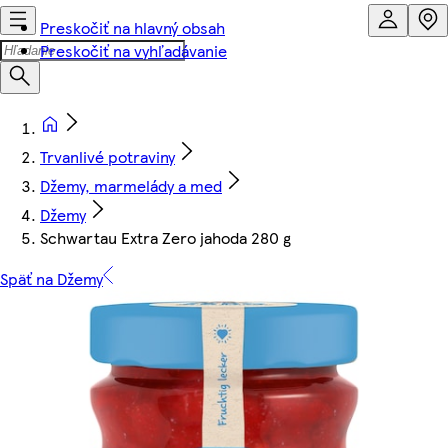
Preskočiť na hlavný obsah
Preskočiť na vyhľadávanie
Trvanlivé potraviny
Džemy, marmelády a med
Džemy
Schwartau Extra Zero jahoda 280 g
Späť na Džemy