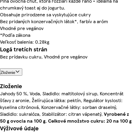
Plná ovocná chuť, ktorá rozžiari každé ráno - ideálna na
chrumkavý toast aj do jogurtu.
Obsahuje prirodzene sa vyskytujúce cukry
Bez pridaných konzervačných látok*, farbív a aróm
Vhodné pre vegánov
*Podľa zákona
Veľkosť balenia: 0.28kg
Logá tretích strán
Bez prídavku cukru, Vhodné pre vegánov
Zloženie
Zloženie
Jahody 50 %, Voda, Sladidlo: maltitolový sirup, Koncentrát
šťavy z aronie, Želírujúca látka: pektín, Regulátor kyslosti:
kyselina citrónová, Konzervačné látky: sorban draselný,
Sladidlo: sukralóza, Stabilizátor: citran vápenatý,
Vyrobené z
50 g ovocia na 100 g
,
Celkové množstvo cukru: 20 na 100 g
Výživové údaje