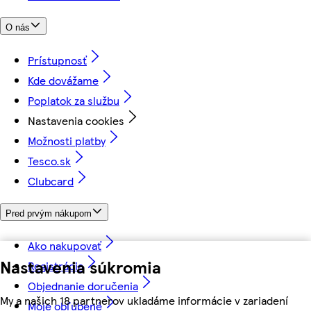
O nás
Prístupnosť
Kde dovážame
Poplatok za službu
Nastavenia cookies
Možnosti platby
Tesco.sk
Clubcard
Pred prvým nákupom
Ako nakupovať
Nastavenia súkromia
Registrácia
Objednanie doručenia
My a našich 18 partnerov ukladáme informácie v zariadení
Moje obľúbené