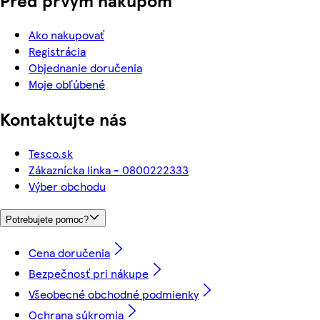
Pred prvým nákupom
Ako nakupovať
Registrácia
Objednanie doručenia
Moje obľúbené
Kontaktujte nás
Tesco.sk
Zákaznícka linka - 0800222333
Výber obchodu
Potrebujete pomoc?
Cena doručenia
Bezpečnosť pri nákupe
Všeobecné obchodné podmienky
Ochrana súkromia