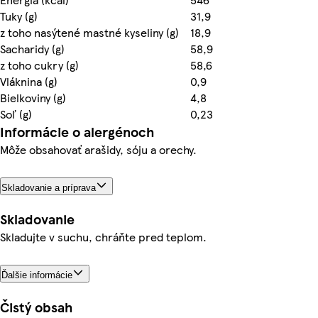
Tuky (g)
31,9
z toho nasýtené mastné kyseliny (g)
18,9
Sacharidy (g)
58,9
z toho cukry (g)
58,6
Vláknina (g)
0,9
Bielkoviny (g)
4,8
Soľ (g)
0,23
Informácie o alergénoch
Môže obsahovať arašidy, sóju a orechy.
Skladovanie a príprava
Skladovanie
Skladujte v suchu, chráňte pred teplom.
Ďalšie informácie
Čistý obsah