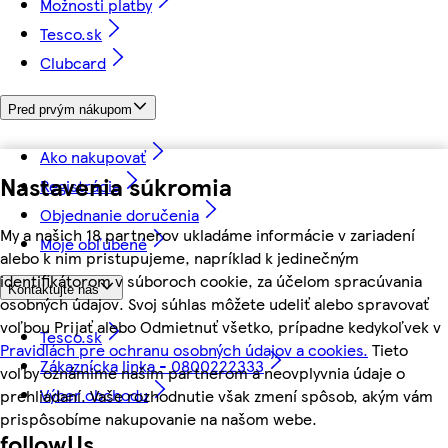
Možnosti platby
Tesco.sk
Clubcard
Pred prvým nákupom
Ako nakupovať
Nastavenia súkromia
Registrácia
Objednanie doručenia
My a našich 18 partnerov ukladáme informácie v zariadení
Moje obľúbené
alebo k nim pristupujeme, napríklad k jedinečným
identifikátorom v súboroch cookie, za účelom spracúvania
Kontaktujte nás
osobných údajov. Svoj súhlas môžete udeliť alebo spravovať
voľbou Prijať alebo Odmietnuť všetko, prípadne kedykoľvek v
Tesco.sk
Pravidlách pre ochranu osobných údajov a cookies.
Tieto
Zákaznícka linka - 0800222333
voľby oznámime našim partnerom a neovplyvnia údaje o
Výber obchodu
prehliadaní. Vaše rozhodnutie však zmení spôsob, akým vám
prispôsobíme nakupovanie na našom webe.
followUs