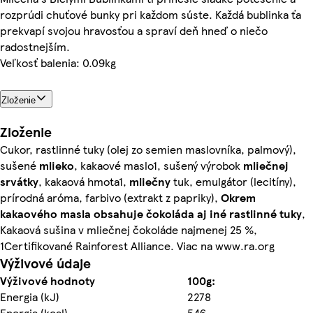
rozprúdi chuťové bunky pri každom súste. Každá bublinka ťa
prekvapí svojou hravosťou a spraví deň hneď o niečo
radostnejším.
Veľkosť balenia: 0.09kg
Zloženie
Zloženie
Cukor, rastlinné tuky (olej zo semien maslovníka, palmový),
sušené
mlieko
, kakaové maslo1, sušený výrobok
mliečnej
srvátky
, kakaová hmota1,
mliečny
tuk, emulgátor (lecitíny),
prírodná aróma, farbivo (extrakt z papriky),
Okrem
kakaového masla obsahuje čokoláda aj iné rastlinné tuky
,
Kakaová sušina v mliečnej čokoláde najmenej 25 %,
1Certifikované Rainforest Alliance. Viac na www.ra.org
Výživové údaje
Výživové hodnoty
100g:
Energia (kJ)
2278
Energia (kcal)
546