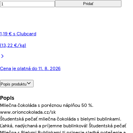
Pridať
1,19 € s Clubcard
(13,22 €/kg)
Cena je platná do 11. 8. 2026
Popis produktu
Popis
Mliečna čokoláda s poréznou náplňou 50 %.
www.orioncokolada.cz/sk
Študentská pečať mliečna čokoláda s bielymi bublinkami.
Ľahká, nadýchaná a príjemne bublinková! Študentská pečať
Mliečna s Bielymi Bublinkami ti prinesie sladké potešenie a