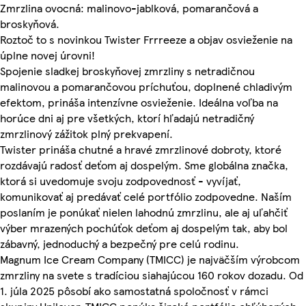
Zmrzlina ovocná: malinovo-jablková, pomarančová a
broskyňová.
Roztoč to s novinkou Twister Frrreeze a objav osvieženie na
úplne novej úrovni!
Spojenie sladkej broskyňovej zmrzliny s netradičnou
malinovou a pomarančovou príchuťou, doplnené chladivým
efektom, prináša intenzívne osvieženie. Ideálna voľba na
horúce dni aj pre všetkých, ktorí hľadajú netradičný
zmrzlinový zážitok plný prekvapení.
Twister prináša chutné a hravé zmrzlinové dobroty, ktoré
rozdávajú radosť deťom aj dospelým. Sme globálna značka,
ktorá si uvedomuje svoju zodpovednosť - vyvíjať,
komunikovať aj predávať celé portfólio zodpovedne. Naším
poslaním je ponúkať nielen lahodnú zmrzlinu, ale aj uľahčiť
výber mrazených pochúťok deťom aj dospelým tak, aby bol
zábavný, jednoduchý a bezpečný pre celú rodinu.
Magnum Ice Cream Company (TMICC) je najväčším výrobcom
zmrzliny na svete s tradíciou siahajúcou 160 rokov dozadu. Od
1. júla 2025 pôsobí ako samostatná spoločnosť v rámci