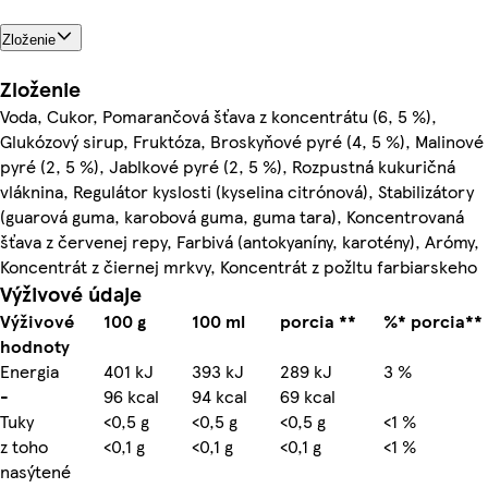
Zloženie
Zloženie
Voda, Cukor, Pomarančová šťava z koncentrátu (6, 5 %),
Glukózový sirup, Fruktóza, Broskyňové pyré (4, 5 %), Malinové
pyré (2, 5 %), Jablkové pyré (2, 5 %), Rozpustná kukuričná
vláknina, Regulátor kyslosti (kyselina citrónová), Stabilizátory
(guarová guma, karobová guma, guma tara), Koncentrovaná
šťava z červenej repy, Farbivá (antokyaníny, karotény), Arómy,
Koncentrát z čiernej mrkvy, Koncentrát z požltu farbiarskeho
Výživové údaje
Výživové
100 g
100 ml
porcia **
%* porcia**
hodnoty
Energia
401 kJ
393 kJ
289 kJ
3 %
-
96 kcal
94 kcal
69 kcal
Tuky
<0,5 g
<0,5 g
<0,5 g
<1 %
z toho
<0,1 g
<0,1 g
<0,1 g
<1 %
nasýtené