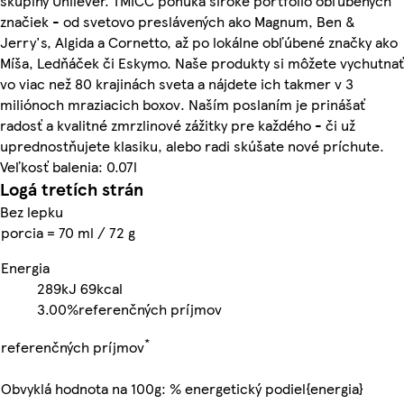
skupiny Unilever. TMICC ponúka široké portfólio obľúbených
značiek - od svetovo preslávených ako Magnum, Ben &
Jerry's, Algida a Cornetto, až po lokálne obľúbené značky ako
Míša, Ledňáček či Eskymo. Naše produkty si môžete vychutnať
vo viac než 80 krajinách sveta a nájdete ich takmer v 3
miliónoch mraziacich boxov. Naším poslaním je prinášať
radosť a kvalitné zmrzlinové zážitky pre každého - či už
uprednostňujete klasiku, alebo radi skúšate nové príchute.
Veľkosť balenia: 0.07l
Logá tretích strán
Bez lepku
porcia = 70 ml / 72 g
Energia
289kJ
69kcal
3.00%
referenčných príjmov
*
referenčných príjmov
Obvyklá hodnota na 100g: % energetický podiel{energia}