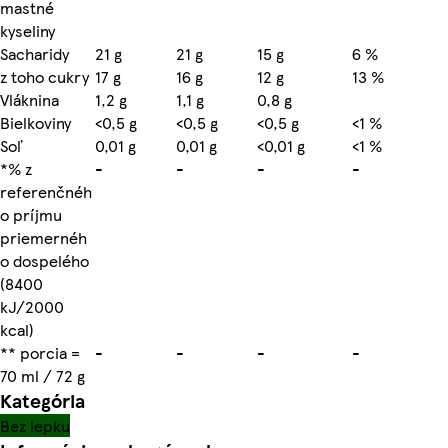
mastné
kyseliny
Sacharidy
21 g
21 g
15 g
6 %
z toho cukry
17 g
16 g
12 g
13 %
Vláknina
1,2 g
1,1 g
0,8 g
Bielkoviny
<0,5 g
<0,5 g
<0,5 g
<1 %
Soľ
0,01 g
0,01 g
<0,01 g
<1 %
*% z
-
-
-
-
referenčnéh
o príjmu
priemernéh
o dospelého
(8400
kJ/2000
kcal)
** porcia =
-
-
-
-
70 ml / 72 g
Kategória
Bez lepku