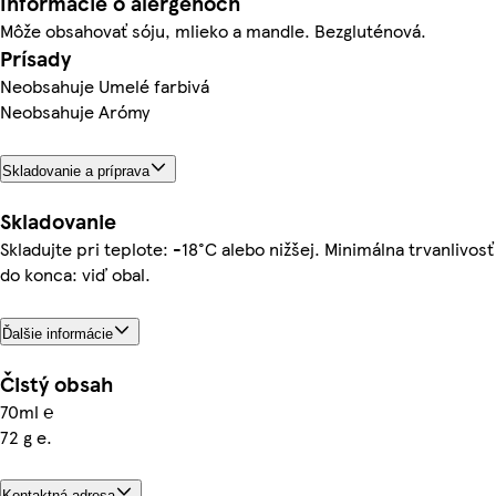
Informácie o alergénoch
Môže obsahovať sóju, mlieko a mandle. Bezgluténová.
Prísady
Neobsahuje Umelé farbivá
Neobsahuje Arómy
Skladovanie a príprava
Skladovanie
Skladujte pri teplote: -18°C alebo nižšej. Minimálna trvanlivosť
do konca: viď obal.
Ďalšie informácie
Čistý obsah
70ml ℮
72 g e.
Kontaktná adresa