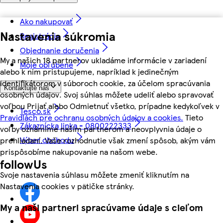
Ako nakupovať
Nastavenia súkromia
Registrácia
Objednanie doručenia
My a našich 18 partnerov ukladáme informácie v zariadení
Moje obľúbené
alebo k nim pristupujeme, napríklad k jedinečným
identifikátorom v súboroch cookie, za účelom spracúvania
Kontaktujte nás
osobných údajov. Svoj súhlas môžete udeliť alebo spravovať
voľbou Prijať alebo Odmietnuť všetko, prípadne kedykoľvek v
Tesco.sk
Pravidlách pre ochranu osobných údajov a cookies.
Tieto
Zákaznícka linka - 0800222333
voľby oznámime našim partnerom a neovplyvnia údaje o
Výber obchodu
prehliadaní. Vaše rozhodnutie však zmení spôsob, akým vám
prispôsobíme nakupovanie na našom webe.
followUs
Svoje nastavenia súhlasu môžete zmeniť kliknutím na
Nastavenia cookies v pätičke stránky.
My a naši partneri spracúvame údaje s cieľom