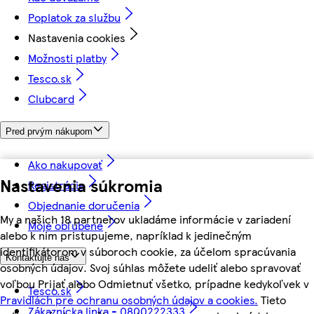
Poplatok za službu
Nastavenia cookies
Možnosti platby
Tesco.sk
Clubcard
Pred prvým nákupom
Ako nakupovať
Nastavenia súkromia
Registrácia
Objednanie doručenia
My a našich 18 partnerov ukladáme informácie v zariadení
Moje obľúbené
alebo k nim pristupujeme, napríklad k jedinečným
identifikátorom v súboroch cookie, za účelom spracúvania
Kontaktujte nás
osobných údajov. Svoj súhlas môžete udeliť alebo spravovať
voľbou Prijať alebo Odmietnuť všetko, prípadne kedykoľvek v
Tesco.sk
Pravidlách pre ochranu osobných údajov a cookies.
Tieto
Zákaznícka linka - 0800222333