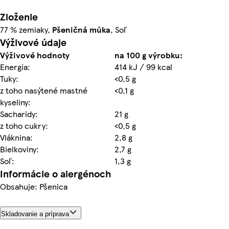
Zloženie
77 % zemiaky,
Pšeničná múka
, Soľ
Výživové údaje
Výživové hodnoty
na 100 g výrobku:
Energia:
414 kJ / 99 kcal
Tuky:
<0,5 g
z toho nasýtené mastné
<0,1 g
kyseliny:
Sacharidy:
21 g
z toho cukry:
<0,5 g
Vláknina:
2,8 g
Bielkoviny:
2,7 g
Soľ:
1,3 g
Informácie o alergénoch
Obsahuje: Pšenica
Skladovanie a príprava