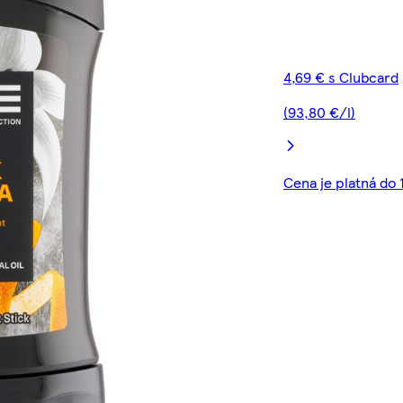
4,69 € s Clubcard
(93,80 €/l)
Cena je platná do 