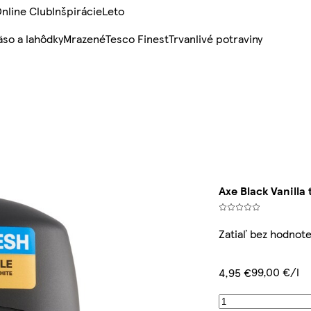
nline Club
Inšpirácie
Leto
so a lahôdky
Mrazené
Tesco Finest
Trvanlivé potraviny
Axe Black Vanilla
Zatiaľ bez hodnote
99,00 €/l
4,95 €