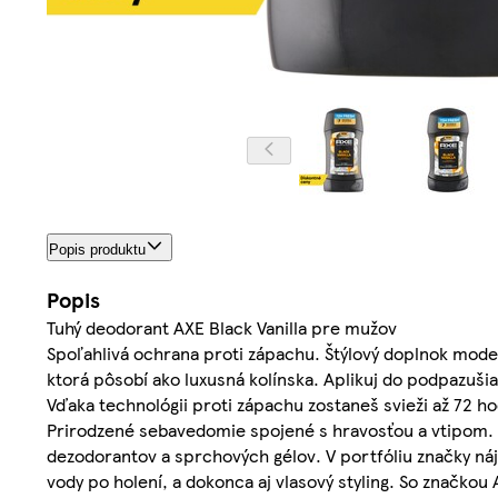
Popis produktu
Popis
Tuhý deodorant AXE Black Vanilla pre mužov
Spoľahlivá ochrana proti zápachu. Štýlový doplnok mod
ktorá pôsobí ako luxusná kolínska. Aplikuj do podpazušia
Vďaka technológii proti zápachu zostaneš svieži až 72 h
Prirodzené sebavedomie spojené s hravosťou a vtipom. P
dezodorantov a sprchových gélov. V portfóliu značky nájd
vody po holení, a dokonca aj vlasový styling. So značkou A