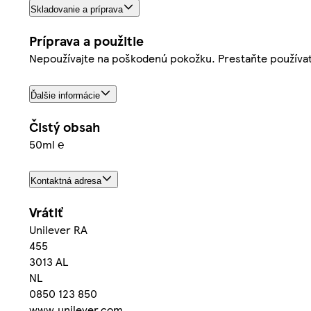
Skladovanie a príprava
Príprava a použitie
Nepoužívajte na poškodenú pokožku. Prestaňte používať,
Ďalšie informácie
Čistý obsah
50ml ℮
Kontaktná adresa
Vrátiť
Unilever RA
455
3013 AL
NL
0850 123 850
www.unilever.com