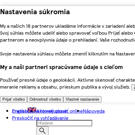
Nastavenia súkromia
My a našich 18 partnerov ukladáme informácie v zariadení ale
Svoj súhlas môžete udeliť alebo spravovať voľbou Prijať aleb
partnerom a neovplyvnia údaje o prehliadaní. Vaše rozhodnu
Svoje nastavenia súhlasu môžete zmeniť kliknutím na Nastaven
My a naši partneri spracúvame údaje s cieľom
Používať presné údaje o geolokácii. Aktívne skenovať charakter
meranie reklamy a obsahu, prieskum publika a vývoj služieb.
Prijať všetko
Odmietnuť všetko
Vlastné nastavenie
Preskočiť na hlavný obsah
English
Ako nakupovať online
Nápoveda
Preskočiť na vyhľadávanie