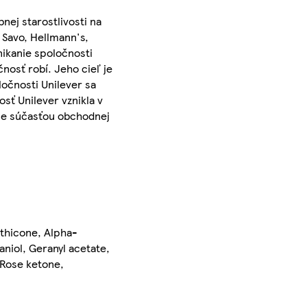
nej starostlivosti na
 Savo, Hellmann's,
ikanie spoločnosti
nosť robí. Jeho cieľ je
očnosti Unilever sa
sť Unilever vznikla v
- je súčasťou obchodnej
ethicone, Alpha-
aniol, Geranyl acetate,
, Rose ketone,