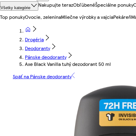
Nakupujte teraz
Obľúbené
Špeciálne ponuky
O
Všetky kategórie
Top ponuky
Ovocie, zelenina
Mliečne výrobky a vajcia
Pekáreň
Mä
Drogéria
Deodoranty
Pánske deodoranty
Axe Black Vanilla tuhý dezodorant 50 ml
Späť na Pánske deodoranty