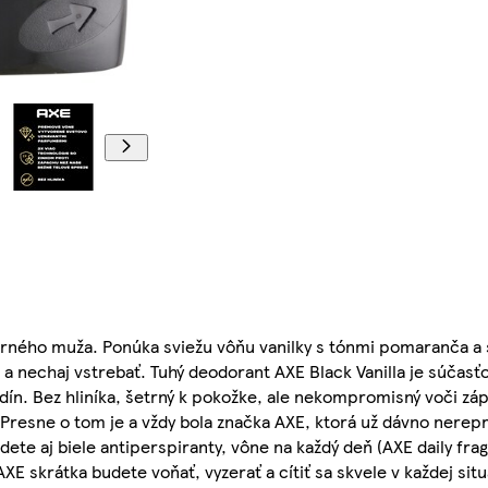
erného muža. Ponúka sviežu vôňu vanilky s tónmi pomaranča a 
 a nechaj vstrebať. Tuhý deodorant AXE Black Vanilla je súčasť
odín. Bez hliníka, šetrný k pokožke, ale nekompromisný voči zá
resne o tom je a vždy bola značka AXE, ktorá už dávno nerepr
ete aj biele antiperspiranty, vône na každý deň (AXE daily frag
XE skrátka budete voňať, vyzerať a cítiť sa skvele v každej situ