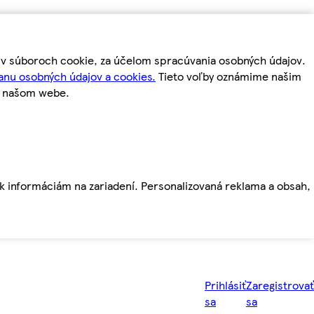
m v súboroch cookie, za účelom spracúvania osobných údajov.
anu osobných údajov a cookies.
Tieto voľby oznámime našim
a našom webe.
ť k informáciám na zariadení. Personalizovaná reklama a obsah,
Prihlásiť
Zaregistrovať
sa
sa