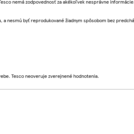
, Tesco nemá zodpovednosť za akékoľvek nesprávne informácie
bu, a nesmú byť reprodukované žiadnym spôsobom bez predch
webe. Tesco neoveruje zverejnené hodnotenia.