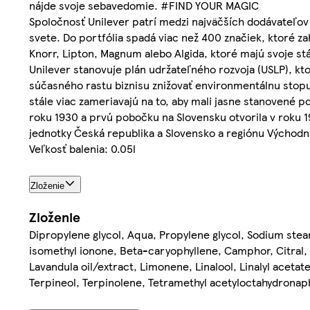
nájde svoje sebavedomie. #FIND YOUR MAGIC
Spoločnosť Unilever patrí medzi najväčších dodávateľov 
svete. Do portfólia spadá viac než 400 značiek, ktoré z
Knorr, Lipton, Magnum alebo Algida, ktoré majú svoje 
Unilever stanovuje plán udržateľného rozvoja (USLP), kto
súčasného rastu biznisu znižovať environmentálnu stopu
stále viac zameriavajú na to, aby mali jasne stanovené 
roku 1930 a prvú pobočku na Slovensku otvorila v roku 19
jednotky Česká republika a Slovensko a regiónu Východná
Veľkosť balenia: 0.05l
Zloženie
Zloženie
Dipropylene glycol, Aqua, Propylene glycol, Sodium stea
isomethyl ionone, Beta-caryophyllene, Camphor, Citral, C
Lavandula oil/extract, Limonene, Linalool, Linalyl acetat
Terpineol, Terpinolene, Tetramethyl acetyloctahydronap