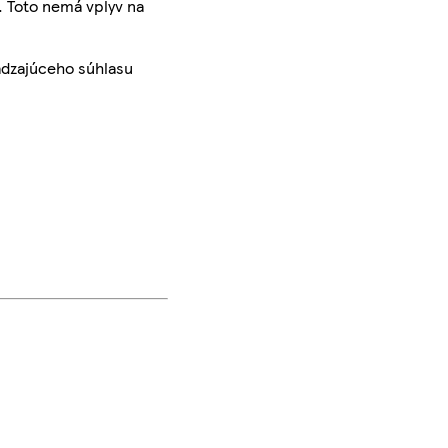
. Toto nemá vplyv na
ádzajúceho súhlasu