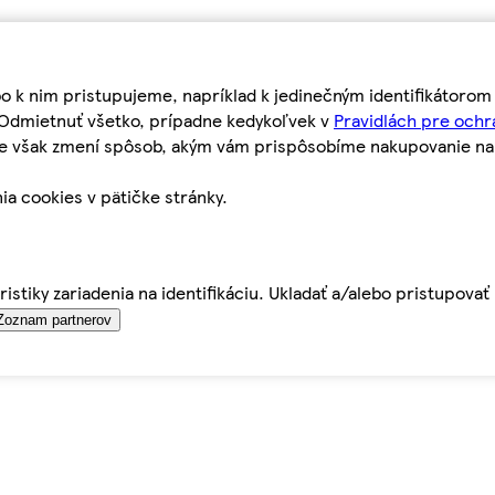
bo k nim pristupujeme, napríklad k jedinečným identifikátoro
o Odmietnuť všetko, prípadne kedykoľvek v
Pravidlách pre ochr
tie však zmení spôsob, akým vám prispôsobíme nakupovanie n
ia cookies v pätičke stránky.
istiky zariadenia na identifikáciu. Ukladať a/alebo pristupova
Zoznam partnerov