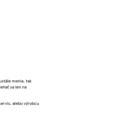
ustále menia, tak
iehať sa len na
servis, alebo výrobcu