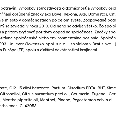
potravín, výrobkov starostlivosti o domácnosť a výrobkov osob
ahŕňajú obľúbené značky ako Dove, Rexona, Axe, Domestos, Cif,
stále miesto v domácnostiach po celom svete. Zodpovedné podn
rý sa zaviedol v roku 2010. Od neho sa odvíja všetko, čo spoloč
 a pritom zvyšovať pozitívny dopad na spoločnosť. Značky spol
pozitívne spoločenské alebo environmentálne poslanie. Spoločno
93. Unilever Slovensko, spol. s r. o. - so sídlom v Bratislave 
 Európa (EE) spolu s ďalšími devätnástimi krajinami.
rate, C12-15 alkyl benzoate, Parfum, Disodium EDTA, BHT, Sim
itronellol, Citrus aurantium peel oil, Coumarin, Eugenol, Ger
e, Mentha piperita oil, Menthol, Pinene, Pogostemon cablin oil
hthalenes, CI 42053