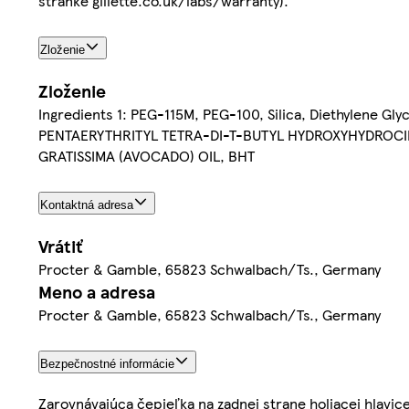
stránke gillette.co.uk/labs/warranty).
Zloženie
Zloženie
Ingredients 1: PEG-115M, PEG-100, Silica, Diethylene Gl
PENTAERYTHRITYL TETRA-DI-T-BUTYL HYDROXYHYDROCINN
GRATISSIMA (AVOCADO) OIL, BHT
Kontaktná adresa
Vrátiť
Procter & Gamble, 65823 Schwalbach/Ts., Germany
Meno a adresa
Procter & Gamble, 65823 Schwalbach/Ts., Germany
Bezpečnostné informácie
Zarovnávajúca čepieľka na zadnej strane holiacej hlavice