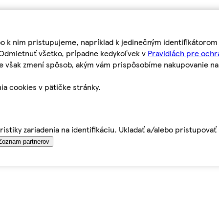
bo k nim pristupujeme, napríklad k jedinečným identifikátoro
o Odmietnuť všetko, prípadne kedykoľvek v
Pravidlách pre ochr
tie však zmení spôsob, akým vám prispôsobíme nakupovanie n
ia cookies v pätičke stránky.
istiky zariadenia na identifikáciu. Ukladať a/alebo pristupova
Zoznam partnerov