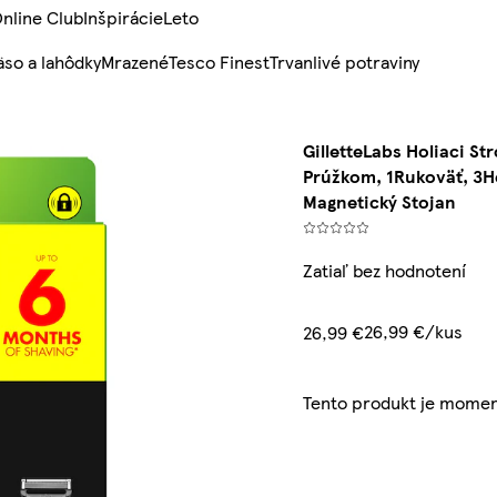
nline Club
Inšpirácie
Leto
so a lahôdky
Mrazené
Tesco Finest
Trvanlivé potraviny
GilletteLabs Holiaci St
Prúžkom, 1Rukoväť, 3Ho
Magnetický Stojan
Zatiaľ bez hodnotení
26,99 €/kus
26,99 €
Tento produkt je momen