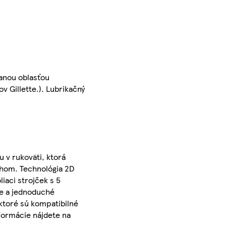
anou oblasťou
v Gillette.). Lubrikačný
u v rukoväti, ktorá
ahom. Technológia 2D
iaci strojček s 5
hle a jednoduché
 ktoré sú kompatibilné
nformácie nájdete na