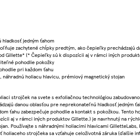
nú hladkosť jedným ťahom
voľňuje zachytené chĺpky predtým, ako čepieľky prechádzajú d
illette* (* Čepieľky sú k dispozícii aj v rámci iných produkto
riteľné pohodlie pokožky
ohodlie pri každom ťahu
, náhradnú holiacu hlavicu, prémiový magnetický stojan
oliaci strojček na svete s exfoliačnou technológiou zabudovano
ádzajú danou oblasťou pre neprekonateľnú hladkosť jedným ť
dom ťahu zabezpečuje pohodlie a kontakt s pokožkou. Tento hol
zícii aj v rámci iných produktov Gillette.) je navrhnutý na rýc
jan. Používajte s náhradnými holiacimi hlavicami GilletteLabs,
ť holiaceho strojčeka sa vzťahuje celoživotná záruka (ďalšie i