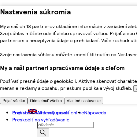
Nastavenia súkromia
My a našich 18 partnerov ukladáme informácie v zariadení ale
Svoj súhlas môžete udeliť alebo spravovať voľbou Prijať aleb
partnerom a neovplyvnia údaje o prehliadaní. Vaše rozhodnu
Svoje nastavenia súhlasu môžete zmeniť kliknutím na Nastaven
My a naši partneri spracúvame údaje s cieľom
Používať presné údaje o geolokácii. Aktívne skenovať charakter
meranie reklamy a obsahu, prieskum publika a vývoj služieb.
Prijať všetko
Odmietnuť všetko
Vlastné nastavenie
Preskočiť na hlavný obsah
English
Ako nakupovať online
Nápoveda
Preskočiť na vyhľadávanie