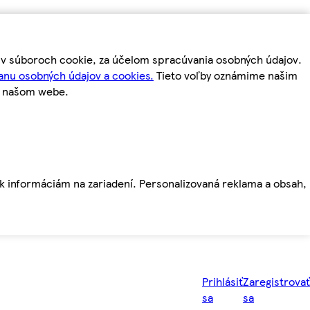
m v súboroch cookie, za účelom spracúvania osobných údajov.
anu osobných údajov a cookies.
Tieto voľby oznámime našim
a našom webe.
ť k informáciám na zariadení. Personalizovaná reklama a obsah,
Prihlásiť
Zaregistrovať
sa
sa