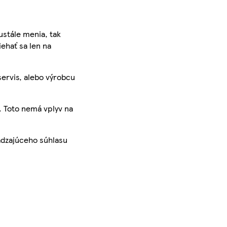
ustále menia, tak
iehať sa len na
servis, alebo výrobcu
. Toto nemá vplyv na
ádzajúceho súhlasu