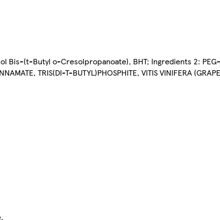
ycol Bis-(t-Butyl o-Cresolpropanoate), BHT; Ingredients 2: PEG
AMATE, TRIS(DI-T-BUTYL)PHOSPHITE, VITIS VINIFERA (GRAPE)
.