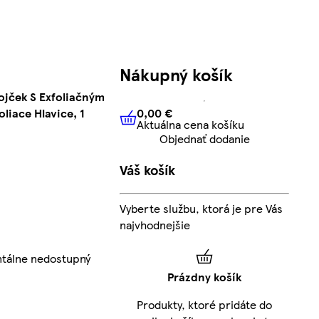
Nákupný košík
rojček S Exfoliačným
0,00 €
liace Hlavice, 1
Aktuálna cena košíku
0,00 €
Aktuálna cena košíku
Objednať dodanie
Váš košík
Vyberte službu, ktorá je pre Vás
najvhodnejšie
tálne nedostupný
Prázdny košík
Produkty, ktoré pridáte do