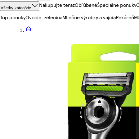
Nakupujte teraz
Obľúbené
Špeciálne ponuky
O
Všetky kategórie
Top ponuky
Ovocie, zelenina
Mliečne výrobky a vajcia
Pekáreň
Mä