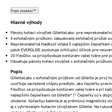
Popis produktu
Hlavné výhody
Pánsky holiaci strojček GilletteLabs: pre neprekonateľ
S exfoliačným prúžkom: zabudovaný exfoliačný prúžok u
Neprekonateľná hladkosť vďaka 5 najlepším čepieľkam od G
pásik EVERGLIDE poskytuje zvlhčujúci účinok pre neuve
2D FlexDisc sa prispôsobuje kontúram vašej tváre pre p
Obsahuje pánsky holiaci strojček s exfoliačným prúžkom
Popis
GilletteLabs s exfoliačným prúžkom od Gillette je prvý h
uvoľňuje zachytené chĺpky predtým, ako čepieľky prech
FlexDisc sa prispôsobuje kontúram vašej tváre a pri kaž
najlepšími čepieľkami od Gillette* (* Čepieľky sú k dispo
oholenie. Súčasťou balenia je aj prémiový magnetický sto
aj s vyhrievaným holiacim strojčekom Gillette. Na rukovä