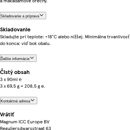
a makadamové orechy.
Skladovanie a príprava
Skladovanie
Skladujte pri teplote: -18°C alebo nižšej. Minimálna trvanlivosť
do konca: viď bok obalu.
Ďalšie informácie
Čistý obsah
3 x 90ml ℮
3 x 69,5 g = 208,5 g e.
Kontaktná adresa
Vrátiť
Magnum ICC Europe BV
Reguliersdwarsstraat 63