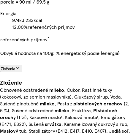
porcia = 90 ml / 69,5 g
Energia
974kJ
233kcal
12.00%
referenčných príjmov
*
referenčných príjmov
Obvyklá hodnota na 100g: % energetický podiel{energia}
Zloženie
Zloženie
Obnovené odstredené
mlieko
, Cukor, Rastlinné tuky
(kokosový, zo semien maslovníka), Glukózový sirup, Voda,
Sušené plnotučné
mlieko
, Pasta z
pistáciových
orechov
(2,
5 %), Sušené odstredené
mlieko
, Fruktóza,
Pistáciové
orechy
(1 %), Kakaové maslo¹, Kakaová hmota¹, Emulgátory
(E471, E322), Sušená
srvátka
, Karamelizovaný cukrový sirup,
Maslový
tuk, Stabilizátory (E412, E417, E410, E407), Jedlá soľ,