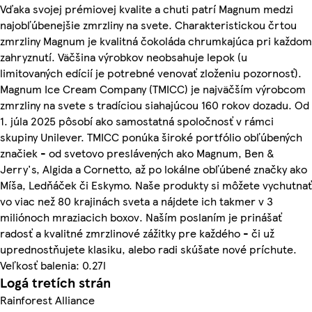
Vďaka svojej prémiovej kvalite a chuti patrí Magnum medzi
najobľúbenejšie zmrzliny na svete. Charakteristickou črtou
zmrzliny Magnum je kvalitná čokoláda chrumkajúca pri každom
zahryznutí. Väčšina výrobkov neobsahuje lepok (u
limitovaných edícií je potrebné venovať zloženiu pozornosť).
Magnum Ice Cream Company (TMICC) je najväčším výrobcom
zmrzliny na svete s tradíciou siahajúcou 160 rokov dozadu. Od
1. júla 2025 pôsobí ako samostatná spoločnosť v rámci
skupiny Unilever. TMICC ponúka široké portfólio obľúbených
značiek - od svetovo preslávených ako Magnum, Ben &
Jerry's, Algida a Cornetto, až po lokálne obľúbené značky ako
Míša, Ledňáček či Eskymo. Naše produkty si môžete vychutnať
vo viac než 80 krajinách sveta a nájdete ich takmer v 3
miliónoch mraziacich boxov. Naším poslaním je prinášať
radosť a kvalitné zmrzlinové zážitky pre každého - či už
uprednostňujete klasiku, alebo radi skúšate nové príchute.
Veľkosť balenia: 0.27l
Logá tretích strán
Rainforest Alliance