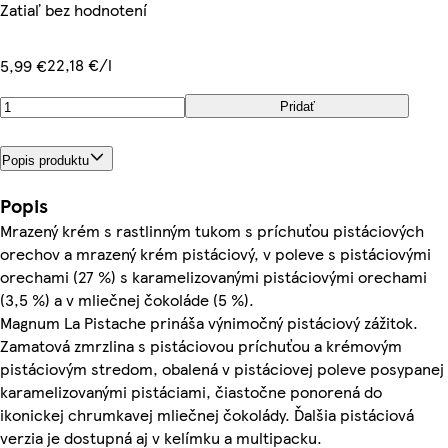
Zatiaľ bez hodnotení
22,18 €/l
5,99 €
Pridať
Popis produktu
Popis
Mrazený krém s rastlinným tukom s príchuťou pistáciových
orechov a mrazený krém pistáciový, v poleve s pistáciovými
orechami (27 %) s karamelizovanými pistáciovými orechami
(3,5 %) a v mliečnej čokoláde (5 %).
Magnum La Pistache prináša výnimočný pistáciový zážitok.
Zamatová zmrzlina s pistáciovou príchuťou a krémovým
pistáciovým stredom, obalená v pistáciovej poleve posypanej
karamelizovanými pistáciami, čiastočne ponorená do
ikonickej chrumkavej mliečnej čokolády. Ďalšia pistáciová
verzia je dostupná aj v kelímku a multipacku.