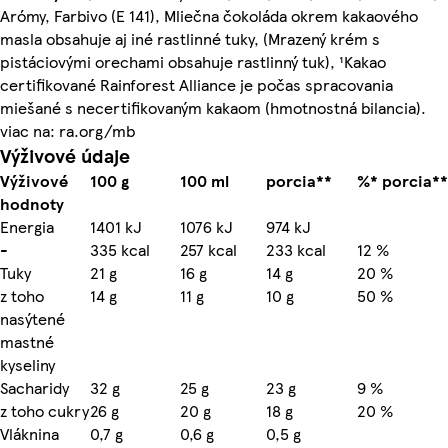
Arómy, Farbivo (E 141), Mliečna čokoláda okrem kakaového
masla obsahuje aj iné rastlinné tuky, (Mrazený krém s
pistáciovými orechami obsahuje rastlinný tuk), ¹Kakao
certifikované Rainforest Alliance je počas spracovania
miešané s necertifikovaným kakaom (hmotnostná bilancia).
viac na: ra.org/mb
Výživové údaje
Výživové
100 g
100 ml
porcia**
%* porcia**
hodnoty
Energia
1401 kJ
1076 kJ
974 kJ
-
335 kcal
257 kcal
233 kcal
12 %
Tuky
21 g
16 g
14 g
20 %
z toho
14 g
11 g
10 g
50 %
nasýtené
mastné
kyseliny
Sacharidy
32 g
25 g
23 g
9 %
z toho cukry
26 g
20 g
18 g
20 %
Vláknina
0,7 g
0,6 g
0,5 g