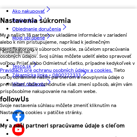
Ako nakupovať
Nastavenia súkromia
Registrácia
Objednanie doručenia
My a našich 18 partnerov ukladáme informácie v zariadení
Moje obľúbené
alebo k nim pristupujeme, napríklad k jedinečným
identifikátorom v súboroch cookie, za účelom spracúvania
Kontaktujte nás
osobných údajov. Svoj súhlas môžete udeliť alebo spravovať
voľbou Prijať alebo Odmietnuť všetko, prípadne kedykoľvek v
Tesco.sk
Pravidlách pre ochranu osobných údajov a cookies.
Tieto
Zákaznícka linka - 0800222333
voľby oznámime našim partnerom a neovplyvnia údaje o
Výber obchodu
prehliadaní. Vaše rozhodnutie však zmení spôsob, akým vám
prispôsobíme nakupovanie na našom webe.
followUs
Svoje nastavenia súhlasu môžete zmeniť kliknutím na
Nastavenia cookies v pätičke stránky.
My a naši partneri spracúvame údaje s cieľom