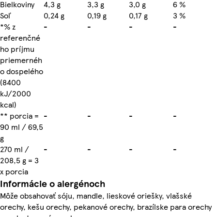
Bielkoviny
4,3 g
3,3 g
3,0 g
6 %
Soľ
0,24 g
0,19 g
0,17 g
3 %
*% z
-
-
-
-
referenčné
ho príjmu
priemernéh
o dospelého
(8400
kJ/2000
kcal)
** porcia =
-
-
-
-
90 ml / 69,5
g
270 ml /
-
-
-
-
208,5 g = 3
x porcia
Informácie o alergénoch
Môže obsahovať sóju, mandle, lieskové oriešky, vlašské
orechy, kešu orechy, pekanové orechy, brazílske para orechy