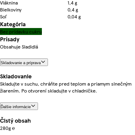
Vláknina
1,4 g
Bielkoviny
0,4 g
Soľ
0,04 g
Kategória
Bez prídavku cukru
Prísady
Obsahuje Sladidlá
Skladovanie a príprava
Skladovanie
Skladujte v suchu, chráňte pred teplom a priamym slnečným
žiarením. Po otvorení skladujte v chladničke.
Ďalšie informácie
Čistý obsah
280g ℮