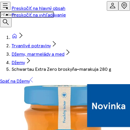
Preskočiť na hlavný obsah
Preskočiť na vyhľadávanie
Trvanlivé potraviny
Džemy, marmelády a med
Džemy
Schwartau Extra Zero broskyňa-marakuja 280 g
Späť na Džemy