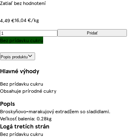
Zatiaľ bez hodnotení
16,04 €/kg
4,49 €
Pridať
Bez prídavku cukru
Popis produktu
Hlavné výhody
Bez prídavku cukru
Obsahuje prírodné cukry
Popis
Broskyňovo-marakujový extradžem so sladidlami.
Veľkosť balenia: 0.28kg
Logá tretích strán
Bez prídavku cukru