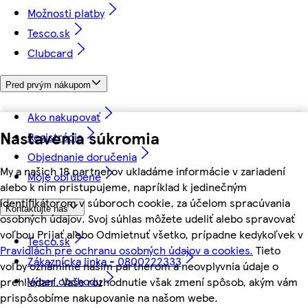
Možnosti platby
Tesco.sk
Clubcard
Pred prvým nákupom
Ako nakupovať
Nastavenia súkromia
Registrácia
Objednanie doručenia
My a našich 18 partnerov ukladáme informácie v zariadení
Moje obľúbené
alebo k nim pristupujeme, napríklad k jedinečným
identifikátorom v súboroch cookie, za účelom spracúvania
Kontaktujte nás
osobných údajov. Svoj súhlas môžete udeliť alebo spravovať
voľbou Prijať alebo Odmietnuť všetko, prípadne kedykoľvek v
Tesco.sk
Pravidlách pre ochranu osobných údajov a cookies.
Tieto
Zákaznícka linka - 0800222333
voľby oznámime našim partnerom a neovplyvnia údaje o
Výber obchodu
prehliadaní. Vaše rozhodnutie však zmení spôsob, akým vám
prispôsobíme nakupovanie na našom webe.