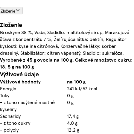
Zloženie
Zloženie
Broskyne 38 %, Voda, Sladidlo: maltitolový sirup, Marakujová
šťava z koncentrátu 7 %, Želírujúca látka: pektín, Regulátor
kyslosti: kyselina citrónová, Konzervačné látky: sorban
draselný, Stabilizátor: citran vápenatý, Sladidlo: sukralóza,
Vyrobené z 45 g ovocia na 100 g
,
Celkové množstvo cukru:
18, 5 g na 100 g
Výživové údaje
Výživové hodnoty
na 100 g
Energia
241 kJ/57 kcal
Tuky
0 g
- z toho nasýtené mastné
0 g
kyseliny
Sacharidy
17,4 g
- z toho cukry
4,0 g
- polyoly
12,2 g