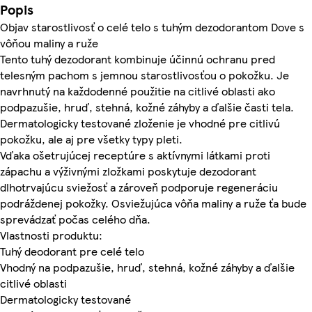
Popis
Objav starostlivosť o celé telo s tuhým dezodorantom Dove s
vôňou maliny a ruže
Tento tuhý dezodorant kombinuje účinnú ochranu pred
telesným pachom s jemnou starostlivosťou o pokožku. Je
navrhnutý na každodenné použitie na citlivé oblasti ako
podpazušie, hruď, stehná, kožné záhyby a ďalšie časti tela.
Dermatologicky testované zloženie je vhodné pre citlivú
pokožku, ale aj pre všetky typy pleti.
Vďaka ošetrujúcej receptúre s aktívnymi látkami proti
zápachu a výživnými zložkami poskytuje dezodorant
dlhotrvajúcu sviežosť a zároveň podporuje regeneráciu
podráždenej pokožky. Osviežujúca vôňa maliny a ruže ťa bude
sprevádzať počas celého dňa.
Vlastnosti produktu:
Tuhý deodorant pre celé telo
Vhodný na podpazušie, hruď, stehná, kožné záhyby a ďalšie
citlivé oblasti
Dermatologicky testované