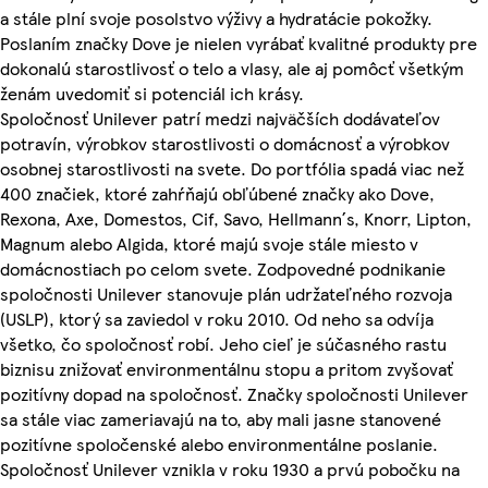
a stále plní svoje posolstvo výživy a hydratácie pokožky.
Poslaním značky Dove je nielen vyrábať kvalitné produkty pre
dokonalú starostlivosť o telo a vlasy, ale aj pomôcť všetkým
ženám uvedomiť si potenciál ich krásy.
Spoločnosť Unilever patrí medzi najväčších dodávateľov
potravín, výrobkov starostlivosti o domácnosť a výrobkov
osobnej starostlivosti na svete. Do portfólia spadá viac než
400 značiek, ktoré zahŕňajú obľúbené značky ako Dove,
Rexona, Axe, Domestos, Cif, Savo, Hellmann´s, Knorr, Lipton,
Magnum alebo Algida, ktoré majú svoje stále miesto v
domácnostiach po celom svete. Zodpovedné podnikanie
spoločnosti Unilever stanovuje plán udržateľného rozvoja
(USLP), ktorý sa zaviedol v roku 2010. Od neho sa odvíja
všetko, čo spoločnosť robí. Jeho cieľ je súčasného rastu
biznisu znižovať environmentálnu stopu a pritom zvyšovať
pozitívny dopad na spoločnosť. Značky spoločnosti Unilever
sa stále viac zameriavajú na to, aby mali jasne stanovené
pozitívne spoločenské alebo environmentálne poslanie.
Spoločnosť Unilever vznikla v roku 1930 a prvú pobočku na