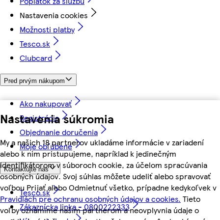
Poplatok za službu
Nastavenia cookies
Možnosti platby
Tesco.sk
Clubcard
Pred prvým nákupom
Ako nakupovať
Nastavenia súkromia
Registrácia
Objednanie doručenia
My a našich 18 partnerov ukladáme informácie v zariadení
Moje obľúbené
alebo k nim pristupujeme, napríklad k jedinečným
identifikátorom v súboroch cookie, za účelom spracúvania
Kontaktujte nás
osobných údajov. Svoj súhlas môžete udeliť alebo spravovať
voľbou Prijať alebo Odmietnuť všetko, prípadne kedykoľvek v
Tesco.sk
Pravidlách pre ochranu osobných údajov a cookies.
Tieto
Zákaznícka linka - 0800222333
voľby oznámime našim partnerom a neovplyvnia údaje o