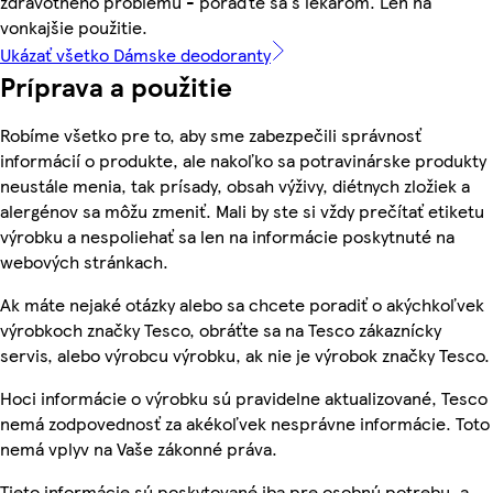
zdravotného problému - poraďte sa s lekárom. Len na
vonkajšie použitie.
Ukázať všetko Dámske deodoranty
Príprava a použitie
Robíme všetko pre to, aby sme zabezpečili správnosť
informácií o produkte, ale nakoľko sa potravinárske produkty
neustále menia, tak prísady, obsah výživy, diétnych zložiek a
alergénov sa môžu zmeniť. Mali by ste si vždy prečítať etiketu
výrobku a nespoliehať sa len na informácie poskytnuté na
webových stránkach.
Ak máte nejaké otázky alebo sa chcete poradiť o akýchkoľvek
výrobkoch značky Tesco, obráťte sa na Tesco zákaznícky
servis, alebo výrobcu výrobku, ak nie je výrobok značky Tesco.
Hoci informácie o výrobku sú pravidelne aktualizované, Tesco
nemá zodpovednosť za akékoľvek nesprávne informácie. Toto
nemá vplyv na Vaše zákonné práva.
Tieto informácie sú poskytované iba pre osobnú potrebu, a