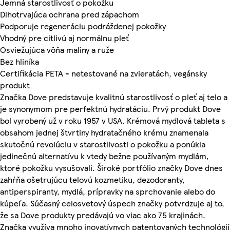
Jemná starostlivosť o pokožku
Dlhotrvajúca ochrana pred zápachom
Podporuje regeneráciu podráždenej pokožky
Vhodný pre citlivú aj normálnu pleť
Osviežujúca vôňa maliny a ruže
Bez hliníka
Certifikácia PETA - netestované na zvieratách, vegánsky
produkt
Značka Dove predstavuje kvalitnú starostlivosť o pleť aj telo a
je synonymom pre perfektnú hydratáciu. Prvý produkt Dove
bol vyrobený už v roku 1957 v USA. Krémová mydlová tableta s
obsahom jednej štvrtiny hydratačného krému znamenala
skutočnú revolúciu v starostlivosti o pokožku a ponúkla
jedinečnú alternatívu k vtedy bežne používaným mydlám,
ktoré pokožku vysušovali. Široké portfólio značky Dove dnes
zahŕňa ošetrujúcu telovú kozmetiku, dezodoranty,
antiperspiranty, mydlá, prípravky na sprchovanie alebo do
kúpeľa. Súčasný celosvetový úspech značky potvrdzuje aj to,
že sa Dove produkty predávajú vo viac ako 75 krajinách.
Značka využíva mnoho inovatívnych patentovaných technológií