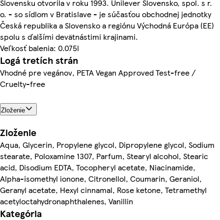
Slovensku otvorila v roku 1993. Unilever Slovensko, spol. s r.
o. - so sídlom v Bratislave - je súčasťou obchodnej jednotky
Česká republika a Slovensko a regiónu Východná Európa (EE)
spolu s ďalšími devätnástimi krajinami.
Veľkosť balenia: 0.075l
Logá tretích strán
Vhodné pre vegánov, PETA Vegan Approved Test-free /
Cruelty-free
Zloženie
Zloženie
Aqua, Glycerin, Propylene glycol, Dipropylene glycol, Sodium
stearate, Poloxamine 1307, Parfum, Stearyl alcohol, Stearic
acid, Disodium EDTA, Tocopheryl acetate, Niacinamide,
Alpha-isomethyl ionone, Citronellol, Coumarin, Geraniol,
Geranyl acetate, Hexyl cinnamal, Rose ketone, Tetramethyl
acetyloctahydronaphthalenes, Vanillin
Kategória