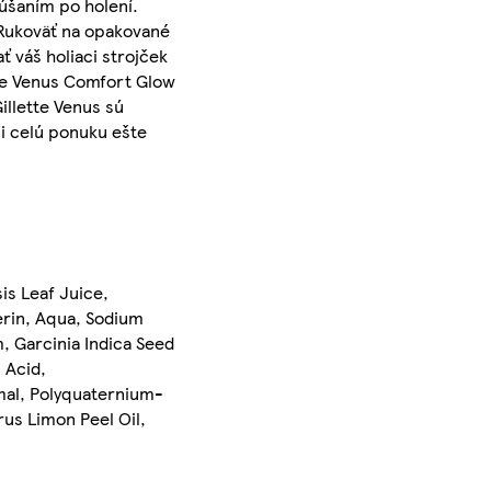
súšaním po holení.
 Rukoväť na opakované
ť váš holiaci strojček
ette Venus Comfort Glow
illette Venus sú
si celú ponuku ešte
is Leaf Juice,
erin, Aqua, Sodium
, Garcinia Indica Seed
 Acid,
amal, Polyquaternium-
us Limon Peel Oil,