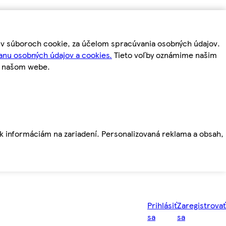
m v súboroch cookie, za účelom spracúvania osobných údajov.
anu osobných údajov a cookies.
Tieto voľby oznámime našim
a našom webe.
ť k informáciám na zariadení. Personalizovaná reklama a obsah,
Prihlásiť
Zaregistrovať
sa
sa