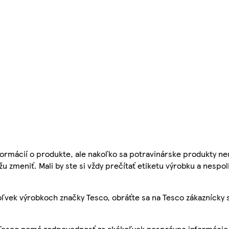
ormácií o produkte, ale nakoľko sa potravinárske produkty ne
žu zmeniť. Mali by ste si vždy prečítať etiketu výrobku a nespol
ľvek výrobkoch značky Tesco, obráťte sa na Tesco zákaznícky 
, Tesco nemá zodpovednosť za akékoľvek nesprávne informácie