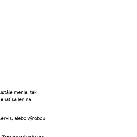
ustále menia, tak
iehať sa len na
servis, alebo výrobcu
. Toto nemá vplyv na