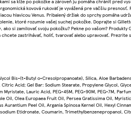
ľkami sa kĺže po pokožke a zároveň ju pomáha chrániť pred vy
 ergonomická kovová rukoväť je vyvážená pre väčšiu presnosť.
iacou hlavicou Venus. Pribalený držiak do sprchy pomáha udrža
holenie, ktoré rozumie vašej suchej pokožke. Doprajte si Gill
, ako si zamilovať svoju pokožku? Pekne po vašom? Produkty G
chcete zastrihávať, holiť, tvarovať alebo upravovať. Prezrite 
ycol Bis-(t-Butyl o-Cresolpropanoate), Silica, Aloe Barbadens
Citric Acid; Gel Bar: Sodium Stearate, Propylene Glycol, Glyc
ium Myristate, Lauric Acid, PEG-45M, PEG-90M, PEG-7M, Parfum
e Oil, Olea Europaea Fruit Oil, Persea Gratissima Oil, Myristic
s Aurantium Peel Oil, Argania Spinosa Kernel Oil, Hexyl Cinn
rasodium Etidronate, Coumarin, Trimethylbenzenepropanol, Citr