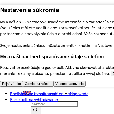
Nastavenia súkromia
My a našich 18 partnerov ukladáme informácie v zariadení ale
Svoj súhlas môžete udeliť alebo spravovať voľbou Prijať aleb
partnerom a neovplyvnia údaje o prehliadaní. Vaše rozhodnu
Svoje nastavenia súhlasu môžete zmeniť kliknutím na Nastaven
My a naši partneri spracúvame údaje s cieľom
Používať presné údaje o geolokácii. Aktívne skenovať charakter
meranie reklamy a obsahu, prieskum publika a vývoj služieb.
Prijať všetko
Odmietnuť všetko
Vlastné nastavenie
Preskočiť na hlavný obsah
English
Ako nakupovať online
Nápoveda
Preskočiť na vyhľadávanie