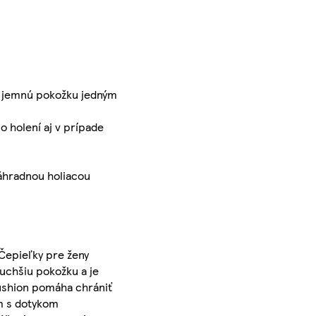
a jemnú pokožku jedným
 holení aj v prípade
áhradnou holiacou
 Čepieľky pre ženy
suchšiu pokožku a je
Cushion pomáha chrániť
m s dotykom