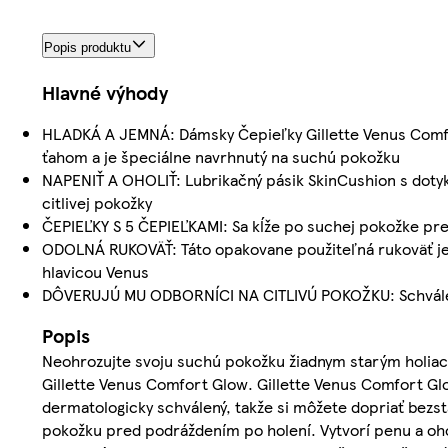
Popis produktu
Hlavné výhody
HLADKÁ A JEMNÁ: Dámsky Čepieľky Gillette Venus Comfo
ťahom a je špeciálne navrhnutý na suchú pokožku
NAPENIŤ A OHOLIŤ: Lubrikačný pásik SkinCushion s doty
citlivej pokožky
ČEPIEĽKY S 5 ČEPIEĽKAMI: Sa kĺže po suchej pokožke pre
ODOLNÁ RUKOVÄŤ: Táto opakovane použiteľná rukoväť je 
hlavicou Venus
DÔVERUJÚ MU ODBORNÍCI NA CITLIVÚ POKOŽKU: Schválený
Popis
Neohrozujte svoju suchú pokožku žiadnym starým holiacim
Gillette Venus Comfort Glow. Gillette Venus Comfort Glo
dermatologicky schválený, takže si môžete dopriať bezst
pokožku pred podráždením po holení. Vytvorí penu a o