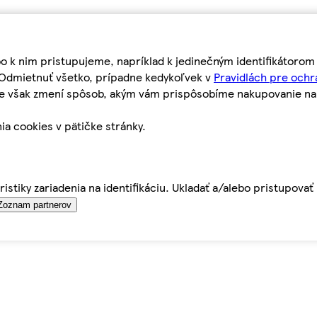
bo k nim pristupujeme, napríklad k jedinečným identifikátoro
o Odmietnuť všetko, prípadne kedykoľvek v
Pravidlách pre ochr
tie však zmení spôsob, akým vám prispôsobíme nakupovanie n
ia cookies v pätičke stránky.
istiky zariadenia na identifikáciu. Ukladať a/alebo pristupova
Zoznam partnerov