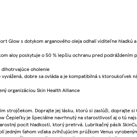
rt Glow s dotykom arganového oleja odhalí viditeľne hladkú 
kom aloy poskytuje o 50 % lepšiu ochranu pred podráždením po
 dlhotrvajúce oholenie
vyvážená, dobre sa ovláda a je kompatibilná s ktoroukoľvek n
 organizáciou Skin Health Alliance
 strojčekom. Doprajte jej lásku, ktorú si zaslúži, doprajte si
w Čepieľky je špeciálne navrhnutý na starostlivosť aj o tú naj
arostný pocit hladkosti, ktorý pretrvá. Lubrikačný pásik Skin
holí jedným ťahom vďaka zvlhčujúcim prúžkom Venus vyrobený