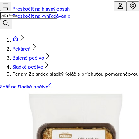
Preskočiť na hlavný obsah
Preskočiť na vyhľadávanie
Pekáreň
Balené pečivo
Sladké pečivo
Penam Zo srdca sladký Koláč s príchuťou pomarančovou
Späť na Sladké pečivo