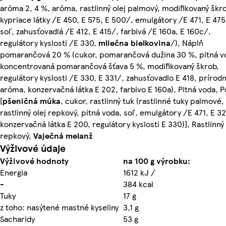
aróma 2, 4 %, aróma, rastlinný olej palmový, modifikovaný škr
kypriace látky /E 450, E 575, E 500/, emulgátory /E 471, E 475
soľ, zahusťovadlá /E 412, E 415/, farbivá /E 160a, E 160c/,
regulátory kyslosti /E 330,
mliečna
bielkovina
/), Náplň
pomarančová 20 % (cukor, pomarančová dužina 30 %, pitná v
koncentrovaná pomarančová šťava 5 %, modifikovaný škrob,
regulátory kyslosti /E 330, E 331/, zahusťovadlo E 418, prírod
aróma, konzervačná látka E 202, farbivo E 160a), Pitná voda, 
[
pšeničná múka
, cukor, rastlinný tuk (rastlinné tuky palmové,
rastlinný olej repkový, pitná voda, soľ, emulgátory /E 471, E 3
konzervačná látka E 200, regulátory kyslosti E 330)], Rastlinný 
repkový,
Vaječná
melanž
Výživové údaje
Výživové hodnoty
na 100 g výrobku:
Energia
1612 kJ /
-
384 kcal
Tuky
17 g
z toho: nasýtené mastné kyseliny
3,1 g
Sacharidy
53 g