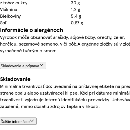
z toho: cukry
30 g
Vláknina
1,2 g
Bielkoviny
5,4 g
Soľ
0,87 g
Informácie o alergénoch
Výrobok môže obsahovať arašidy, sójové bôby, orechy, zeler,
horčicu, sezamové semeno, vlčí bôb.Alergénne zložky sú v zlo
vyznačené tučným písmom.
Skladovanie a príprava
Skladovanie
Minimálna trvanlivosť do: uvedená na prídavnej etikete na pre
strane obalu alebo uzatváracej klipse. Kód pri dátume minimál
trvanlivosti vyjadruje internú identifikáciu prevádzky. Uchováv
zabalené, mimo dosahu zdrojov tepla a vlhkosti.
Ďalšie informácie