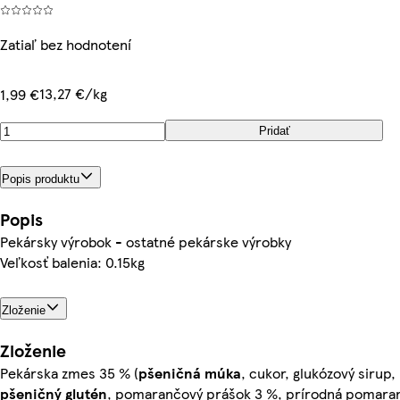
Zatiaľ bez hodnotení
13,27 €/kg
1,99 €
Pridať
Popis produktu
Popis
Pekársky výrobok - ostatné pekárske výrobky
Veľkosť balenia: 0.15kg
Zloženie
Zloženie
Pekárska zmes 35 % (
pšeničná múka
, cukor, glukózový sirup,
pšeničný
glutén
, pomarančový prášok 3 %, prírodná pomara