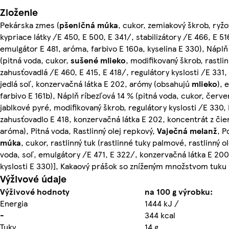
Zloženie
Pekárska zmes (
pšeničná múka
, cukor, zemiakový škrob, ryž
kypriace látky /E 450, E 500, E 341/, stabilizátory /E 466, E 51
emulgátor E 481, aróma, farbivo E 160a, kyselina E 330), Nápl
(pitná voda, cukor,
sušené mlieko
, modifikovaný škrob, rastli
zahusťovadlá /E 460, E 415, E 418/, regulátory kyslosti /E 331,
jedlá soľ, konzervačná látka E 202, arómy (obsahujú
mlieko
), 
farbivo E 161b), Náplň ríbezľová 14 % (pitná voda, cukor, červe
jablkové pyré, modifikovaný škrob, regulátory kyslosti /E 330, 
zahusťovadlo E 418, konzervačná látka E 202, koncentrát z čie
aróma), Pitná voda, Rastlinný olej repkový,
Vaječná
melanž
, P
múka
, cukor, rastlinný tuk (rastlinné tuky palmové, rastlinný o
voda, soľ, emulgátory /E 471, E 322/, konzervačná látka E 200
kyslosti E 330)], Kakaový prášok so zníženým množstvom tuku 
Výživové údaje
Výživové hodnoty
na 100 g výrobku:
Energia
1444 kJ /
-
344 kcal
Tuky
14 g