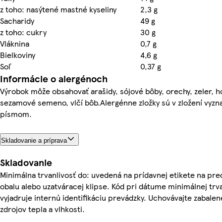
z toho: nasýtené mastné kyseliny
2,3 g
Sacharidy
49 g
z toho: cukry
30 g
Vláknina
0,7 g
Bielkoviny
4,6 g
Soľ
0,37 g
Informácie o alergénoch
Výrobok môže obsahovať arašidy, sójové bôby, orechy, zeler, h
sezamové semeno, vlčí bôb.Alergénne zložky sú v zložení vyz
písmom.
Skladovanie a príprava
Skladovanie
Minimálna trvanlivosť do: uvedená na prídavnej etikete na pre
obalu alebo uzatváracej klipse. Kód pri dátume minimálnej trva
vyjadruje internú identifikáciu prevádzky. Uchovávajte zabal
zdrojov tepla a vlhkosti.