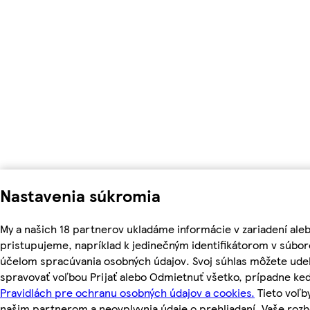
Nastavenia súkromia
My a našich 18 partnerov ukladáme informácie v zariadení ale
pristupujeme, napríklad k jedinečným identifikátorom v súbor
účelom spracúvania osobných údajov. Svoj súhlas môžete udel
spravovať voľbou Prijať alebo Odmietnuť všetko, prípadne ke
Pravidlách pre ochranu osobných údajov a cookies.
Tieto voľ
našim partnerom a neovplyvnia údaje o prehliadaní. Vaše roz