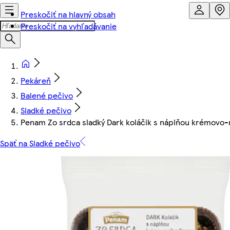
Preskočiť na hlavný obsah
Preskočiť na vyhľadávanie
Pekáreň
Balené pečivo
Sladké pečivo
Penam Zo srdca sladký Dark koláčik s náplňou krémovo-
Späť na Sladké pečivo