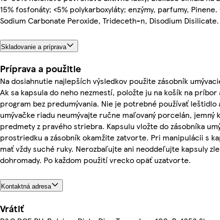
15% fosfonáty; <5% polykarboxyláty; enzýmy, parfumy, Pinene.
Sodium Carbonate Peroxide, Trideceth-n, Disodium Disilicate.
Skladovanie a príprava
Príprava a použitie
Na dosiahnutie najlepších výsledkov použite zásobník umývaci
Ak sa kapsula do neho nezmestí, položte ju na košík na príbor 
program bez predumývania. Nie je potrebné používať leštidlo a
umývačke riadu neumývajte ručne maľovaný porcelán, jemný kr
predmety z pravého striebra. Kapsulu vložte do zásobníka um
prostriedku a zásobník okamžite zatvorte. Pri manipulácii s k
mať vždy suché ruky. Nerozbaľujte ani neoddeľujte kapsuly zl
dohromady. Po každom použití vrecko opäť uzatvorte.
Kontaktná adresa
Vrátiť