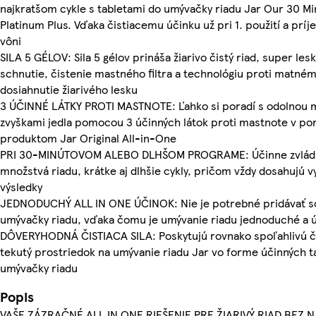
najkratšom cykle s tabletami do umývačky riadu Jar Our 30 Mi
Platinum Plus. Vďaka čistiacemu účinku už pri 1. použití a prí
vôni
SILA 5 GÉLOV: Sila 5 gélov prináša žiarivo čistý riad, super lesk
schnutie, čistenie mastného filtra a technológiu proti matné
dosiahnutie žiarivého lesku
3 ÚČINNÉ LÁTKY PROTI MASTNOTE: Ľahko si poradí s odolnou 
zvyškami jedla pomocou 3 účinných látok proti mastnote v po
produktom Jar Original All-in-One
PRI 30-MINÚTOVOM ALEBO DLHŠOM PROGRAME: Účinne zvlád
množstvá riadu, krátke aj dlhšie cykly, pričom vždy dosahujú v
výsledky
JEDNODUCHÝ ALL IN ONE ÚČINOK: Nie je potrebné pridávať soľ
umývačky riadu, vďaka čomu je umývanie riadu jednoduché a 
DÔVERYHODNÁ ČISTIACA SILA: Poskytujú rovnako spoľahlivú čis
tekutý prostriedok na umývanie riadu Jar vo forme účinných ta
umývačky riadu
Popis
VAŠE ZÁZRAČNÉ ALL IN ONE RIEŠENIE PRE ŽIARIVÝ RIAD BEZ 