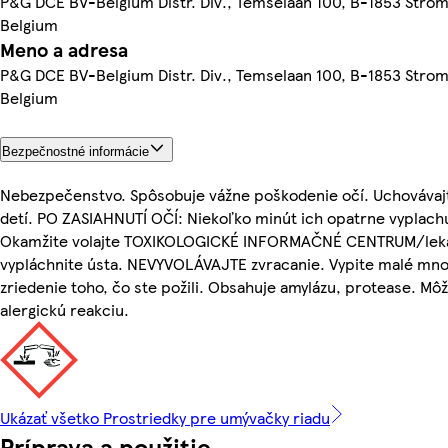
P&G DCE BV-Belgium Distr. Div., Temselaan 100, B-1853 Stro
Belgium
Meno a adresa
P&G DCE BV-Belgium Distr. Div., Temselaan 100, B-1853 Stro
Belgium
Bezpečnostné informácie
Nebezpečenstvo. Spôsobuje vážne poškodenie očí. Uchováva
detí. PO ZASIAHNUTÍ OČÍ: Niekoľko minút ich opatrne vyplach
Okamžite volajte TOXIKOLOGICKÉ INFORMAČNÉ CENTRUM/leká
vypláchnite ústa. NEVYVOLÁVAJTE zvracanie. Vypite malé mno
zriedenie toho, čo ste požili. Obsahuje amylázu, protease. Môž
alergickú reakciu.
Ukázať všetko Prostriedky pre umývačky riadu
Príprava a použitie