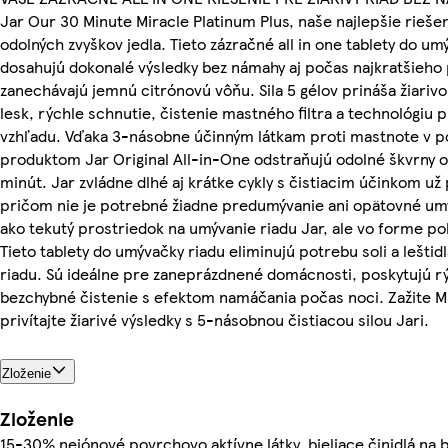
Jar Our 30 Minute Miracle Platinum Plus, naše najlepšie rieše
odolných zvyškov jedla. Tieto zázračné all in one tablety do um
dosahujú dokonalé výsledky bez námahy aj počas najkratšieho
zanechávajú jemnú citrónovú vôňu. Sila 5 gélov prináša žiarivo
lesk, rýchle schnutie, čistenie mastného filtra a technológiu
vzhľadu. Vďaka 3-násobne účinným látkam proti mastnote v p
produktom Jar Original All-in-One odstraňujú odolné škvrny od
minút. Jar zvládne dlhé aj krátke cykly s čistiacim účinkom už p
pričom nie je potrebné žiadne predumývanie ani opätovné um
ako tekutý prostriedok na umývanie riadu Jar, ale vo forme po
Tieto tablety do umývačky riadu eliminujú potrebu soli a lešti
riadu. Sú ideálne pre zaneprázdnené domácnosti, poskytujú r
bezchybné čistenie s efektom namáčania počas noci. Zažite Mi
privítajte žiarivé výsledky s 5-násobnou čistiacou silou Jari.
Zloženie
Zloženie
15-30% neiónové povrchovo aktívne látky, bieliace činidlá na b