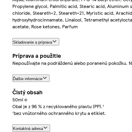
Propylene glycol, Palmitic acid, Stearic acid, Aluminu
chloride, Steareth-2, Steareth-21, Myristic acid, Arachidi
hydroxyhydrocinnamate, Linalool, Tetramethyl acetylocta
acetate, Rose ketones, Parfum
Skladovanie a príprava
Príprava a použitie
Nepoužívajte na podráždenú alebo poranenú pokožku. N
Ďalšie informácie
Čistý obsah
50ml ℮
Obal je z 96 % z recyklovaného plastu (PP).¹
¹bez vnútorného ochranného krytu a etikiet.
Kontaktná adresa