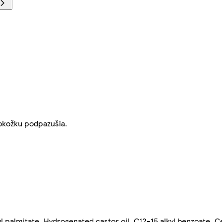
pokožku podpazušia.
 palmitate, Hydrogenated castor oil, C12-15 alkyl benzoate, Ce