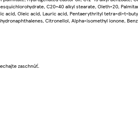
m sesquichlorohydrate, C20-40 alkyl stearate, Oleth-20, Palm
c acid, Oleic acid, Lauric acid, Pentaerythrityl tetra-di-t-buty
hydronaphthalenes, Citronellol, Alpha-isomethyl ionone, Benzy
echajte zaschnúť.