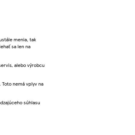
ustále menia, tak
iehať sa len na
servis, alebo výrobcu
. Toto nemá vplyv na
ádzajúceho súhlasu