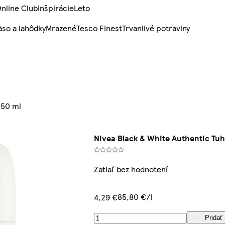
nline Club
Inšpirácie
Leto
so a lahôdky
Mrazené
Tesco Finest
Trvanlivé potraviny
 50 ml
Nivea Black & White Authentic Tuh
Zatiaľ bez hodnotení
85,80 €/l
4,29 €
Pridať