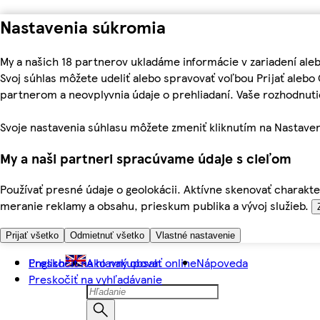
Nastavenia súkromia
My a našich 18 partnerov ukladáme informácie v zariadení ale
Svoj súhlas môžete udeliť alebo spravovať voľbou Prijať aleb
partnerom a neovplyvnia údaje o prehliadaní. Vaše rozhodnu
Svoje nastavenia súhlasu môžete zmeniť kliknutím na Nastaven
My a naši partneri spracúvame údaje s cieľom
Používať presné údaje o geolokácii. Aktívne skenovať charakter
meranie reklamy a obsahu, prieskum publika a vývoj služieb.
Prijať všetko
Odmietnuť všetko
Vlastné nastavenie
Preskočiť na hlavný obsah
English
Ako nakupovať online
Nápoveda
Preskočiť na vyhľadávanie