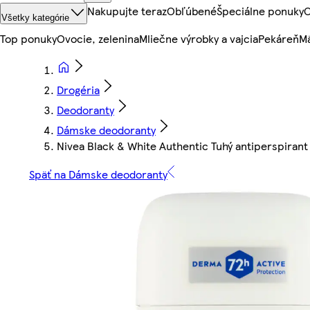
Nakupujte teraz
Obľúbené
Špeciálne ponuky
O
Všetky kategórie
Top ponuky
Ovocie, zelenina
Mliečne výrobky a vajcia
Pekáreň
Mä
Drogéria
Deodoranty
Dámske deodoranty
Nivea Black & White Authentic Tuhý antiperspirant
Späť na Dámske deodoranty