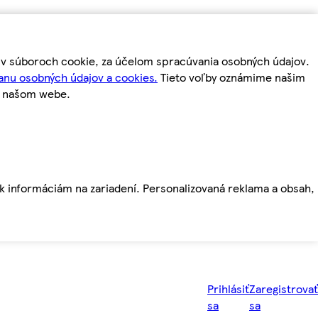
m v súboroch cookie, za účelom spracúvania osobných údajov.
anu osobných údajov a cookies.
Tieto voľby oznámime našim
a našom webe.
ť k informáciám na zariadení. Personalizovaná reklama a obsah,
Prihlásiť
Zaregistrovať
sa
sa