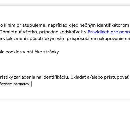
bo k nim pristupujeme, napríklad k jedinečným identifikátoro
o Odmietnuť všetko, prípadne kedykoľvek v
Pravidlách pre ochr
tie však zmení spôsob, akým vám prispôsobíme nakupovanie n
ia cookies v pätičke stránky.
istiky zariadenia na identifikáciu. Ukladať a/alebo pristupova
Zoznam partnerov