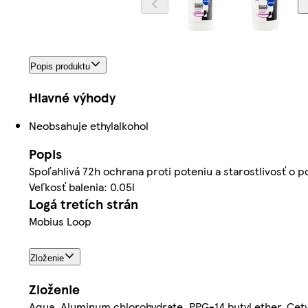
Popis produktu
Hlavné výhody
Neobsahuje ethylalkohol
Popis
Spoľahlivá 72h ochrana proti poteniu a starostlivosť o 
Veľkosť balenia: 0.05l
Logá tretích strán
Mobius Loop
Zloženie
Zloženie
Aqua, Aluminum chlorohydrate, PPG-14 butyl ether, Cetyl