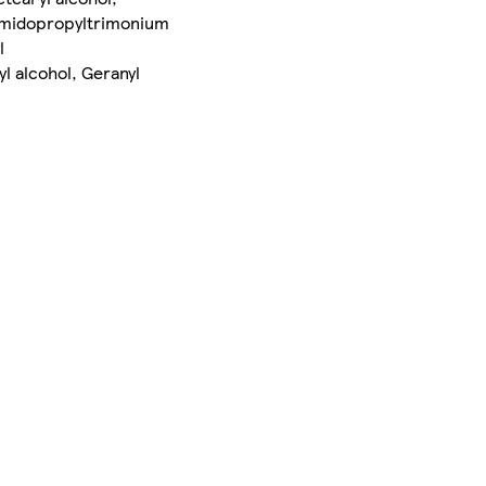
itamidopropyltrimonium
l
l alcohol, Geranyl