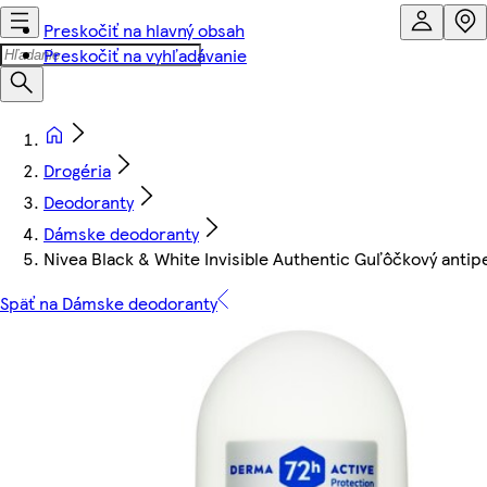
Preskočiť na hlavný obsah
Preskočiť na vyhľadávanie
Drogéria
Deodoranty
Dámske deodoranty
Nivea Black & White Invisible Authentic Guľôčkový antip
Späť na Dámske deodoranty