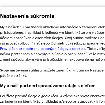
Nastavenia súkromia
My a našich 18 partnerov ukladáme informácie v zariadení ale
pristupujeme, napríklad k jedinečným identifikátorom v súbor
účelom spracúvania osobných údajov. Svoj súhlas môžete udel
spravovať voľbou Prijať alebo Odmietnuť všetko, prípadne ke
Pravidlách pre ochranu osobných údajov a cookies.
Tieto voľ
našim partnerom a neovplyvnia údaje o prehliadaní. Vaše roz
zmení spôsob, akým vám prispôsobíme nakupovanie na našo
Svoje nastavenia súhlasu môžete zmeniť kliknutím na Nastaven
pätičke stránky.
My a naši partneri spracúvame údaje s cieľom
Používať presné údaje o geolokácii. Aktívne skenovať charakte
zariadenia na identifikáciu. Ukladať a/alebo pristupovať k inf