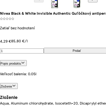
Nivea Black & White Invisible Authentic Guľôčkový antiper
Zatiaľ bez hodnotení
85,80 €/l
4,29 €
Pridať
Popis produktu
Veľkosť balenia: 0.05l
Zloženie
Zloženie
Aqua, Aluminum chlorohydrate, Isoceteth-20, Dicaprylyl ether