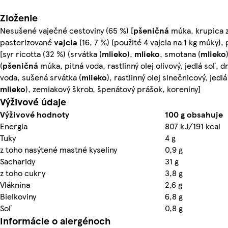
Zloženie
Nesušené vaječné cestoviny (65 %) [
pšeničná
múka, krupica z
pasterizované
vajcia
(16, 7 %) (použité 4 vajcia na 1 kg múky),
[syr ricotta (32 %) (srvátka (
mlieko
),
mlieko
, smotana (
mlieko
(
pšeničná
múka, pitná voda, rastlinný olej olivový, jedlá soľ, d
voda, sušená srvátka (
mlieko
), rastlinný olej slnečnicový, jed
mlieko
), zemiakový škrob, špenátový prášok, koreniny]
Výživové údaje
Výživové hodnoty
100 g obsahuje
Energia
807 kJ/191 kcal
Tuky
4 g
z toho nasýtené mastné kyseliny
0,9 g
Sacharidy
31 g
z toho cukry
3,8 g
Vláknina
2,6 g
Bielkoviny
6,8 g
Soľ
0,8 g
Informácie o alergénoch