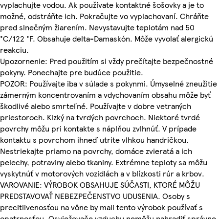
vyplachujte vodou. Ak používate kontaktné šošovky a je to
možné, odstráňte ich. Pokračujte vo vyplachovaní. Chráňte
pred slnečným žiarením. Nevystavujte teplotám nad 50
°C/122 °F. Obsahuje delta-Damaskón. Môže vyvolať alergickú
reakciu.
Upozornenie: Pred použitím si vždy prečítajte bezpečnostné
pokyny. Ponechajte pre budúce použitie.
POZOR: Používajte iba v súlade s pokynmi. Úmyselné zneužitie
zámerným koncentrovaním a vdychovaním obsahu môže byť
škodlivé alebo smrteľné. Používajte v dobre vetraných
priestoroch. Klzký na tvrdých povrchoch. Niektoré tvrdé
povrchy môžu pri kontakte s náplňou zvlhnúť. V prípade
kontaktu s povrchom ihneď utrite vlhkou handričkou.
Nestriekajte priamo na povrchy, domáce zvieratá a ich
pelechy, potraviny alebo tkaniny. Extrémne teploty sa môžu
vyskytnúť v motorových vozidlách a v blízkosti rúr a krbov.
VAROVANIE: VÝROBOK OBSAHUJE SÚČASTI, KTORÉ MÔŽU
PREDSTAVOVAŤ NEBEZPEČENSTVO UDUSENIA. Osoby s
precitlivenosťou na vône by mali tento výrobok používať s
opatrnosťou. Osviežovače vzduchu nemôžu nahradiť správne