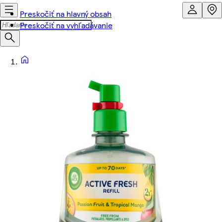
Preskočiť na hlavný obsah
Preskočiť na vyhľadávanie