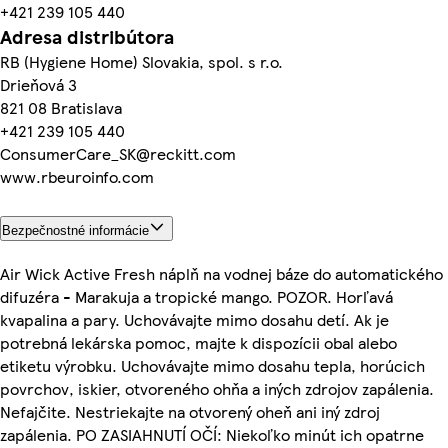
+421 239 105 440
Adresa distribútora
RB (Hygiene Home) Slovakia, spol. s r.o.
Drieňová 3
821 08 Bratislava
+421 239 105 440
ConsumerCare_SK@reckitt.com
www.rbeuroinfo.com
Bezpečnostné informácie
Air Wick Active Fresh náplň na vodnej báze do automatického
difuzéra - Marakuja a tropické mango. POZOR. Horľavá
kvapalina a pary. Uchovávajte mimo dosahu detí. Ak je
potrebná lekárska pomoc, majte k dispozícii obal alebo
etiketu výrobku. Uchovávajte mimo dosahu tepla, horúcich
povrchov, iskier, otvoreného ohňa a iných zdrojov zapálenia.
Nefajčite. Nestriekajte na otvorený oheň ani iný zdroj
zapálenia. PO ZASIAHNUTÍ OČÍ: Niekoľko minút ich opatrne