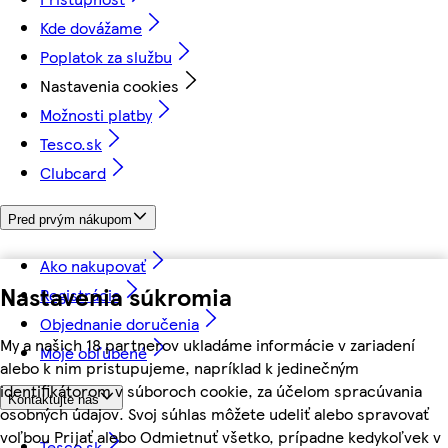
Kde dovážame
Poplatok za službu
Nastavenia cookies
Možnosti platby
Tesco.sk
Clubcard
Pred prvým nákupom
Ako nakupovať
Nastavenia súkromia
Registrácia
Objednanie doručenia
My a našich 18 partnerov ukladáme informácie v zariadení
Moje obľúbené
alebo k nim pristupujeme, napríklad k jedinečným
identifikátorom v súboroch cookie, za účelom spracúvania
Kontaktujte nás
osobných údajov. Svoj súhlas môžete udeliť alebo spravovať
voľbou Prijať alebo Odmietnuť všetko, prípadne kedykoľvek v
Tesco.sk