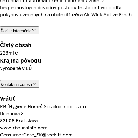
sekundách k automatickému uvoľneniu vône. Z
bezpečnostných dôvodov postupujte starostlivo podľa
pokynov uvedených na obale difuzéra Air Wick Active Fresh.
Ďalšie informácie
Čistý obsah
228ml ℮
Krajina pôvodu
Vyrobené v EÚ
Kontaktná adresa
Vrátiť
RB (Hygiene Home) Slovakia, spol. s r.o.
Drieňová 3
821 08 Bratislava
www.rbeuroinfo.com
ConsumerCare_SK@reckitt.com