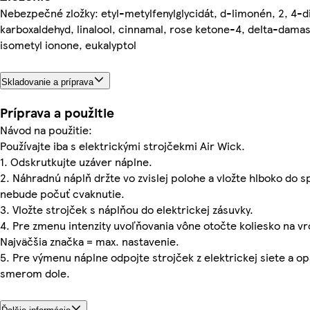
Nebezpečné zložky: etyl-metylfenylglycidát, d-limonén, 2, 4-
karboxaldehyd, linalool, cinnamal, rose ketone-4, delta-damas
isometyl ionone, eukalyptol
Skladovanie a príprava
Príprava a použitie
Návod na použitie:
Používajte iba s elektrickými strojčekmi Air Wick.
1. Odskrutkujte uzáver náplne.
2. Náhradnú náplň držte vo zvislej polohe a vložte hlboko do s
nebude počuť cvaknutie.
3. Vložte strojček s náplňou do elektrickej zásuvky.
4. Pre zmenu intenzity uvoľňovania vône otočte koliesko na vr
Najväčšia značka = max. nastavenie.
5. Pre výmenu náplne odpojte strojček z elektrickej siete a op
smerom dole.