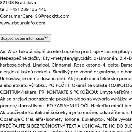
821 08 Bratislava
tel.: +421 239 105 440
ConsumerCare_SK@reckitt.com
www.rbeuroinfo.com
Bezpečnostné informácie
Air Wick tekutá náplň do elektrického prístroja - Lesné plody 
Nebezpečné zložky: Etyl-metylfenylglycidát, d-Limonén, 2,4-
karboxaldehyd, Linalool, Cinnamal, Rose ketone-4, delta-Dam
alergickú kožnú reakciu. Škodlivý pre vodné organizmy, s dlh
Uchovávajte mimo dosahu detí. Ak je potrebná lekárska pomoc,
alebo etiketu výrobku. PO POŽITÍ: Okamžite volajte TOXIKO
CENTRUM/lekára. PRI KONTAKTE S POKOŽKOU: Umyte veľkým 
Ak sa prejaví podráždenie pokožky alebo sa vytvoria vyrážky: v
pomoc/starostlivosť. PO ZASIAHNUTÍ OČÍ: Niekoľko minút ich
Ak používate kontaktné šošovky a je to možné, odstráňte ich. 
Obsahuje Citrál, alfa-Isometyl ionone, Eukalyptol. Môže vyvola
PREČÍTAJTE SI BEZPEČNOSTNÝ TEXT A UCHOVAJTE HO DO BU