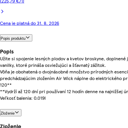
(225,79 €/l)
Cena je platná do 31. 8. 2026
Popis produktu
Popis
Užite si spojenie lesných plodov a kvetov broskyne, doplnené
vanilky, ktoré prináša osviežujúci a šťavnatý zážitok.
Vôňa je obohatená o dvojnásobné množstvo prírodných esenciá
predchádzajúcim zložením Air Wick náplne do elektrického prí
120**
**Vydrží až 120 dní pri používaní 12 hodín denne na najnižšej úr
Veľkosť balenia: 0.019l
Zloženie
Zloženie