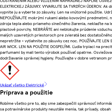
ODSTRÁNENÍM ALEBO VLOŽENÍM NÁHRADNEJ NÁPLNE OSVIEŽO
ELEKTRICKEJ ZÁSUVKY. VYVARUJTE SA TVRDÝCH ÚDEROV. Ak dôj
vypnite ju a vyberte zo zásuvky. Len na vnútorné použitie. Ud
NEPOUŽÍVAJTE mokrými rukami alebo kovovými predmetmi, ne
zdroja tepla alebo priameho slnečného žiarenia, neklaďte na l
plastové povrchy. NEBRÁŇTE ani neblokujte prúdenie vzduchu 
malých uzavretých priestoroch pre zvieratá bez dostatočného
nepretržite - vytiahnite zo zásuvky cez noc. POUŽÍVAJTE L
AIR WICK. LEN NA POUŽITIE DOSPELÝMI. Ľudia trpiaci na precit
parfumami by mali tento výrobok používať opatrne. Osviežov
dodržiavanie správnej hygieny. Používajte v dobre vetranom pr
Ukázať všetko Elektrické
Príprava a použitie
Robíme všetko pre to, aby sme zabezpečili správnosť informác
sa potravinárske produkty neustále menia, tak prísady, obsah v