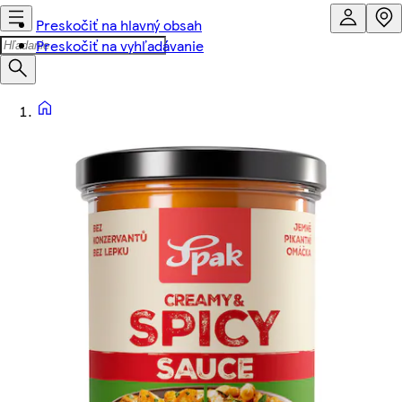
Preskočiť na hlavný obsah
Preskočiť na vyhľadávanie