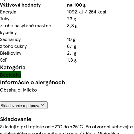
Výživové hodnoty
na 100 g
Energia
1092 kJ / 264 kcal
Tuky
23 g
z toho nasýtené mastné
3,8 g
kyseliny
Sacharidy
10 g
z toho cukry
6,1 g
Bielkoviny
2,1 g
Soľ
1,8 g
Kategória
Bez lepku
Informácie o alergénoch
Obsahuje: Mlieko
Skladovanie a príprava
Skladovanie
Skladujte pri teplote od +2°C do +25°C. Po otvorení uchovajte
v chladničke a spotrebujte do troch týždňov. Minimálna