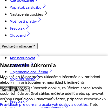
Kde dovážame
Poplatok za službu
Nastavenia cookies
Možnosti platby
Tesco.sk
Clubcard
Pred prvým nákupom
Ako nakupovať
Nastavenia súkromia
Registrácia
Objednanie doručenia
My a našich 18 partnerov ukladáme informácie v zariadení
Moje obľúbené
alebo k nim pristupujeme, napríklad k jedinečným
identifikátorom v súboroch cookie, za účelom spracúvania
Kontaktujte nás
osobných údajov. Svoj súhlas môžete udeliť alebo spravovať
voľbou Prijať alebo Odmietnuť všetko, prípadne kedykoľvek v
Tesco.sk
Pravidlách pre ochranu osobných údajov a cookies.
Tieto