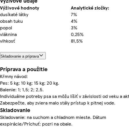
Výživové údaje
Výživové hodnoty
Analytické zložky:
dusíkaté látky
7%
obsah tuku
4%
popol
3%
vláknina
0,25%
vlhkosť
81,5%
Skladovanie a príprava
Príprava a použitie
Kŕmny návod:
Pes: 5 kg; 10 kg; 15 kg; 20 kg.
Balenie: 1; 1,5; 2; 2,5.
Individuálne potreby psa sa môžu líšiť v závislosti od veku a akt
Zabezpečte, aby zviera malo stály prístup k pitnej vode.
Skladovanie
Skladovanie: na suchom a chladnom mieste. Dátum
exspirácie/Príchuť: pozri na obale.