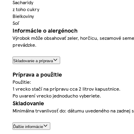
Sacharidy
z toho cukry
Bielkoviny
Soľ
Informácie o alergénoch
Výrobok môže obsahovať zeler, horčicu, sezamové semeno, 
prevádzke.
Skladovanie a príprava
Príprava a použitie
Použitie:
1 vrecko stačí na prípravu cca 2 litrov kapustnice.
Po uvarení vrecko jednoducho vyberiete.
Skladovanie
Minimálna trvanlivosť do: dátumu uvedeného na zadnej s
Ďalšie informácie