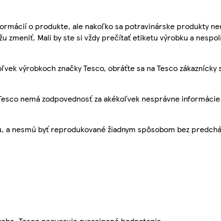
ormácií o produkte, ale nakoľko sa potravinárske produkty ne
žu zmeniť. Mali by ste si vždy prečítať etiketu výrobku a nespol
ľvek výrobkoch značky Tesco, obráťte sa na Tesco zákaznícky 
, Tesco nemá zodpovednosť za akékoľvek nesprávne informácie
bu, a nesmú byť reprodukované žiadnym spôsobom bez predch
webe. Tesco neoveruje zverejnené hodnotenia.