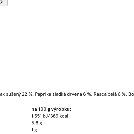
k sušený 22 %, Paprika sladká drvená 6 %, Rasca celá 6 %, Bo
na 100 g výrobku:
1 551 kJ/369 kcal
5,8 g
1 g