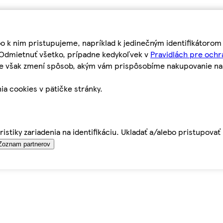
bo k nim pristupujeme, napríklad k jedinečným identifikátoro
o Odmietnuť všetko, prípadne kedykoľvek v
Pravidlách pre ochr
tie však zmení spôsob, akým vám prispôsobíme nakupovanie n
ia cookies v pätičke stránky.
istiky zariadenia na identifikáciu. Ukladať a/alebo pristupova
Zoznam partnerov