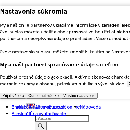
Nastavenia súkromia
My a našich 18 partnerov ukladáme informácie v zariadení ale
Svoj súhlas môžete udeliť alebo spravovať voľbou Prijať aleb
partnerom a neovplyvnia údaje o prehliadaní. Vaše rozhodnu
Svoje nastavenia súhlasu môžete zmeniť kliknutím na Nastaven
My a naši partneri spracúvame údaje s cieľom
Používať presné údaje o geolokácii. Aktívne skenovať charakter
meranie reklamy a obsahu, prieskum publika a vývoj služieb.
Prijať všetko
Odmietnuť všetko
Vlastné nastavenie
Preskočiť na hlavný obsah
English
Ako nakupovať online
Nápoveda
Preskočiť na vyhľadávanie