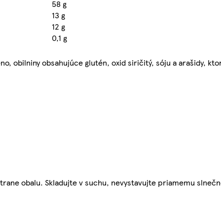
58 g
13 g
12 g
0,1 g
obilniny obsahujúce glutén, oxid siričitý, sóju a arašidy, kto
trane obalu. Skladujte v suchu, nevystavujte priamemu slnečn