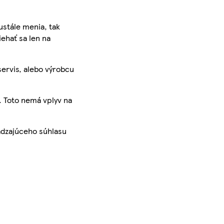
ustále menia, tak
iehať sa len na
servis, alebo výrobcu
. Toto nemá vplyv na
ádzajúceho súhlasu