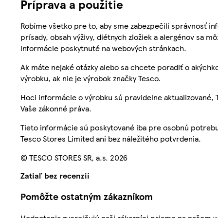
Príprava a použitie
Robíme všetko pre to, aby sme zabezpečili správnosť inf
prísady, obsah výživy, diétnych zložiek a alergénov sa mô
informácie poskytnuté na webových stránkach.
Ak máte nejaké otázky alebo sa chcete poradiť o akýchko
výrobku, ak nie je výrobok značky Tesco.
Hoci informácie o výrobku sú pravidelne aktualizované
Vaše zákonné práva.
Tieto informácie sú poskytované iba pre osobnú potre
Tesco Stores Limited ani bez náležitého potvrdenia.
© TESCO STORES SR, a.s. 2026
Zatiaľ bez recenzií
Pomôžte ostatným zákazníkom
Hodnotenia zverejňujú naši zákazníci priamo na našom 