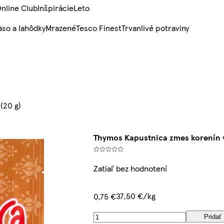
nline Club
Inšpirácie
Leto
so a lahôdky
Mrazené
Tesco Finest
Trvanlivé potraviny
(20 g)
Thymos Kapustnica zmes korenín vo
Zatiaľ bez hodnotení
37,50 €/kg
0,75 €
Pridať