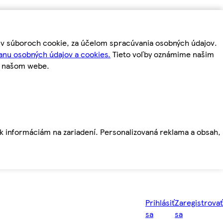
m v súboroch cookie, za účelom spracúvania osobných údajov.
anu osobných údajov a cookies.
Tieto voľby oznámime našim
a našom webe.
ť k informáciám na zariadení. Personalizovaná reklama a obsah,
Prihlásiť
Zaregistrovať
sa
sa