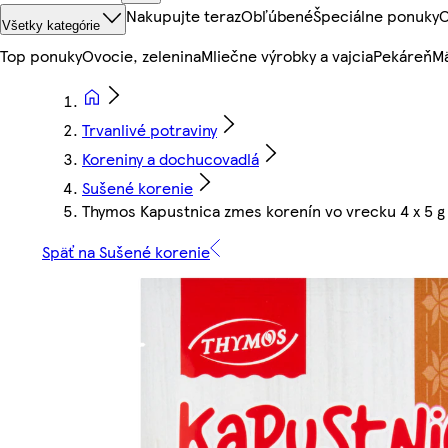
Nakupujte teraz
Obľúbené
Špeciálne ponuky
O
Všetky kategórie
Top ponuky
Ovocie, zelenina
Mliečne výrobky a vajcia
Pekáreň
Mä
Trvanlivé potraviny
Koreniny a dochucovadlá
Sušené korenie
Thymos Kapustnica zmes korenín vo vrecku 4 x 5 g 
Späť na Sušené korenie