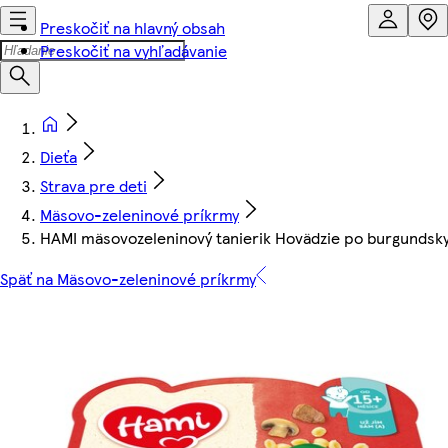
Preskočiť na hlavný obsah
Preskočiť na vyhľadávanie
Dieťa
Strava pre deti
Mäsovo-zeleninové príkrmy
HAMI mäsovozeleninový tanierik Hovädzie po burgundsk
Späť na Mäsovo-zeleninové príkrmy