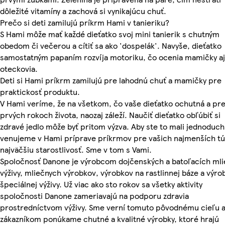
dôležité vitamíny a zachová si vynikajúcu chuť.
Prečo si deti zamilujú príkrm Hami v tanieriku?
S Hami môže mať každé dieťatko svoj mini tanierik s chutným
obedom či večerou a cítiť sa ako 'dospelák'. Navyše, dieťatko
samostatným papaním rozvíja motoriku, čo ocenia mamičky aj
oteckovia.
Deti si Hami príkrm zamilujú pre lahodnú chuť a mamičky pre
praktickosť produktu.
V Hami veríme, že na všetkom, čo vaše dieťatko ochutná a pre
prvých rokoch života, naozaj záleží. Naučiť dieťatko obľúbiť si
zdravé jedlo môže byť pritom výzva. Aby ste to mali jednoduch
venujeme v Hami príprave príkrmov pre vašich najmenších tú
najväčšiu starostlivosť. Sme v tom s Vami.
Spoločnosť Danone je výrobcom dojčenských a batoľacích mli
výživy, mliečnych výrobkov, výrobkov na rastlinnej báze a výro
špeciálnej výživy. Už viac ako sto rokov sa všetky aktivity
spoločnosti Danone zameriavajú na podporu zdravia
prostredníctvom výživy. Sme verní tomuto pôvodnému cieľu 
zákazníkom ponúkame chutné a kvalitné výrobky, ktoré hrajú