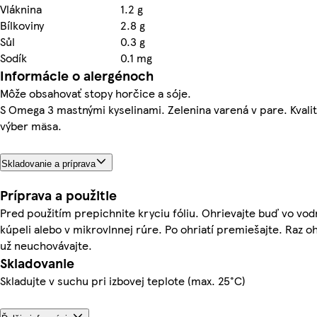
Vláknina
1.2 g
Bílkoviny
2.8 g
Sůl
0.3 g
Sodík
0.1 mg
Informácie o alergénoch
Môže obsahovať stopy horčice a sóje.
S Omega 3 mastnými kyselinami. Zelenina varená v pare. Kvalit
výber mäsa.
Skladovanie a príprava
Príprava a použitie
Pred použitím prepichnite kryciu fóliu. Ohrievajte buď vo vo
kúpeli alebo v mikrovlnnej rúre. Po ohriatí premiešajte. Raz o
už neuchovávajte.
Skladovanie
Skladujte v suchu pri izbovej teplote (max. 25°C)