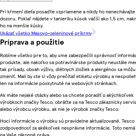
Pri kŕmení dieťa posaďte vzpriamene a nikdy ho nenechávajte
dozoru. Pokiaľ nájdete v tanieriku kúsok väčší ako 1,5 cm, nakr
ho na menšie kúsky.
Ukázať všetko Mäsovo-zeleninové príkrmy
Príprava a použitie
Robíme všetko pre to, aby sme zabezpečili správnosť informác
produkte, ale nakoľko sa potravinárske produkty neustále me
tak prísady, obsah výživy, diétnych zložiek a alergénov sa môžu
zmeniť. Mali by ste si vždy prečítať etiketu výrobku a nespolie
len na informácie poskytnuté na webových stránkach.
Ak máte nejaké otázky alebo sa chcete poradiť o akýchkoľvek
výrobkoch značky Tesco, obráťte sa na Tesco zákaznícky servis
alebo výrobcu výrobku, ak nie je výrobok značky Tesco.
Hoci informácie o výrobku sú pravidelne aktualizované, Tesc
zodpovednosť za akékoľvek nesprávne informácie. Toto nemá 
na Vaše zákonné práva.