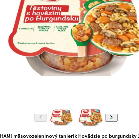
HAMI mäsovozeleninový tanierik Hovädzie po burgundsky 