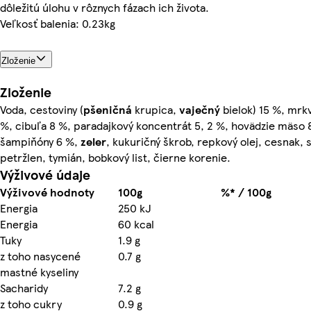
dôležitú úlohu v rôznych fázach ich života.
Veľkosť balenia: 0.23kg
Zloženie
Zloženie
Voda, cestoviny (
pšeničná
krupica,
vaječný
bielok) 15 %, mrk
%, cibuľa 8 %, paradajkový koncentrát 5, 2 %, hovädzie mäso 
šampiňóny 6 %,
zeler
, kukuričný škrob, repkový olej, cesnak, s
petržlen, tymián, bobkový list, čierne korenie.
Výživové údaje
Výživové hodnoty
100g
%* / 100g
Energia
250 kJ
Energia
60 kcal
Tuky
1.9 g
z toho nasycené
0.7 g
mastné kyseliny
Sacharidy
7.2 g
z toho cukry
0.9 g