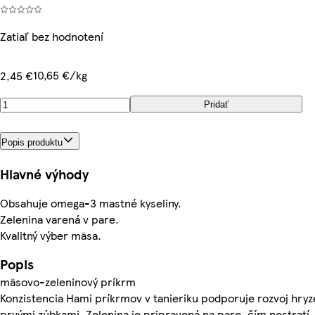
Zatiaľ bez hodnotení
10,65 €/kg
2,45 €
Pridať
Popis produktu
Hlavné výhody
Obsahuje omega-3 mastné kyseliny.
Zelenina varená v pare.
Kvalitný výber mäsa.
Popis
mäsovo-zeleninový príkrm
Konzistencia Hami príkrmov v tanieriku podporuje rozvoj hryz
prvými zúbkami. Zelenina je pripravená na pare, čím nestratí