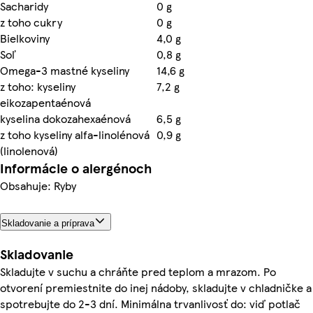
Sacharidy
0 g
z toho cukry
0 g
Bielkoviny
4,0 g
Soľ
0,8 g
Omega-3 mastné kyseliny
14,6 g
z toho: kyseliny
7,2 g
eikozapentaénová
kyselina dokozahexaénová
6,5 g
z toho kyseliny alfa-linolénová
0,9 g
(linolenová)
Informácie o alergénoch
Obsahuje: Ryby
Skladovanie a príprava
Skladovanie
Skladujte v suchu a chráňte pred teplom a mrazom. Po
otvorení premiestnite do inej nádoby, skladujte v chladničke a
spotrebujte do 2-3 dní. Minimálna trvanlivosť do: viď potlač