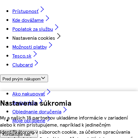
Prístupnosť
Kde dovážame
Poplatok za službu
Nastavenia cookies
Možnosti platby
Tesco.sk
Clubcard
Pred prvým nákupom
Ako nakupovať
Nastavenia súkromia
Registrácia
Objednanie doručenia
My a našich 18 partnerov ukladáme informácie v zariadení
Moje obľúbené
alebo k nim pristupujeme, napríklad k jedinečným
identifikátorom v súboroch cookie, za účelom spracúvania
Kontaktujte nás