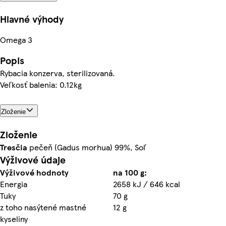
Hlavné výhody
Omega 3
Popis
Rybacia konzerva, sterilizovaná.
Veľkosť balenia: 0.12kg
Zloženie
Zloženie
Tresčia
pečeň (Gadus morhua) 99%, Soľ
Výživové údaje
Výživové hodnoty
na 100 g:
Energia
2658 kJ / 646 kcal
Tuky
70 g
z toho nasýtené mastné
12 g
kyseliny