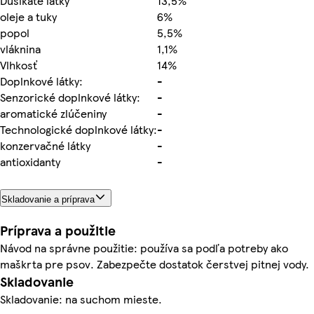
Dusíkaté látky
13,5%
oleje a tuky
6%
popol
5,5%
vláknina
1,1%
Vlhkosť
14%
Doplnkové látky:
-
Senzorické doplnkové látky:
-
aromatické zlúčeniny
-
Technologické doplnkové látky:
-
konzervačné látky
-
antioxidanty
-
Skladovanie a príprava
Príprava a použitie
Návod na správne použitie: používa sa podľa potreby ako
maškrta pre psov. Zabezpečte dostatok čerstvej pitnej vody.
Skladovanie
Skladovanie: na suchom mieste.