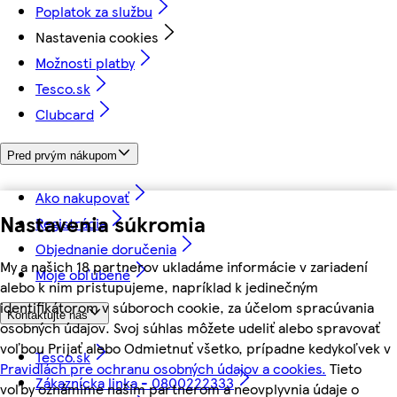
Poplatok za službu
Nastavenia cookies
Možnosti platby
Tesco.sk
Clubcard
Pred prvým nákupom
Ako nakupovať
Nastavenia súkromia
Registrácia
Objednanie doručenia
My a našich 18 partnerov ukladáme informácie v zariadení
Moje obľúbené
alebo k nim pristupujeme, napríklad k jedinečným
identifikátorom v súboroch cookie, za účelom spracúvania
Kontaktujte nás
osobných údajov. Svoj súhlas môžete udeliť alebo spravovať
voľbou Prijať alebo Odmietnuť všetko, prípadne kedykoľvek v
Tesco.sk
Pravidlách pre ochranu osobných údajov a cookies.
Tieto
Zákaznícka linka - 0800222333
voľby oznámime našim partnerom a neovplyvnia údaje o