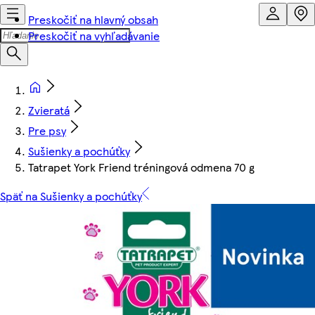
Preskočiť na hlavný obsah
Preskočiť na vyhľadávanie
Zvieratá
Pre psy
Sušienky a pochúťky
Tatrapet York Friend tréningová odmena 70 g
Späť na Sušienky a pochúťky