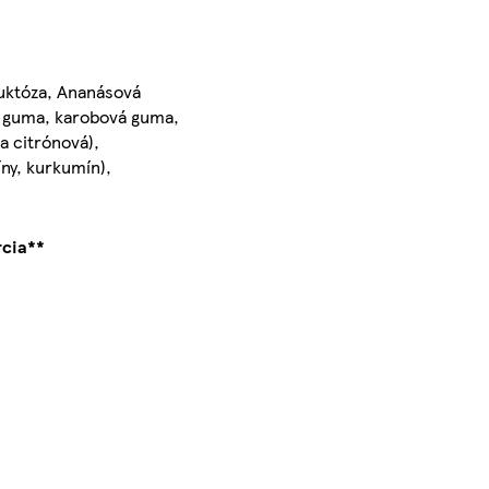
ruktóza, Ananásová
vá guma, karobová guma,
a citrónová),
íny, kurkumín),
cia**