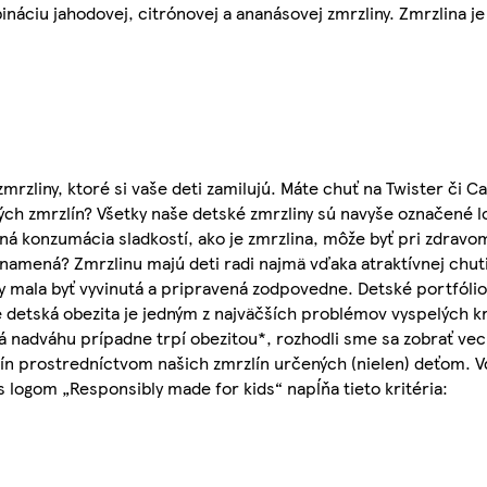
ináciu jahodovej, citrónovej a ananásovej zmrzliny. Zmrzlina je
rzliny, ktoré si vaše deti zamilujú. Máte chuť na Twister či Ca
vých zmrzlín? Všetky naše detské zmrzliny sú navyše označené 
ná konzumácia sladkostí, ako je zmrzlina, môže byť pri zdravo
znamená? Zmrzlinu majú deti radi najmä vďaka atraktívnej chuti
y mala byť vyvinutá a pripravená zodpovedne. Detské portfóli
detská obezita je jedným z najväčších problémov vyspelých kra
á nadváhu prípadne trpí obezitou*, rozhodli sme sa zobrať veci
ivín prostredníctvom našich zmrzlín určených (nielen) deťom. 
s logom „Responsibly made for kids“ napĺňa tieto kritéria: