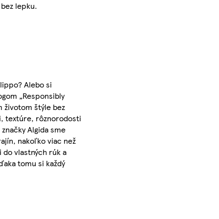
 bez lepku.
lippo? Alebo si
logom „Responsibly
m životom štýle bez
, textúre, rôznorodosti
o značky Algida sme
jín, nakoľko viac než
 do vlastných rúk a
Vďaka tomu si každý