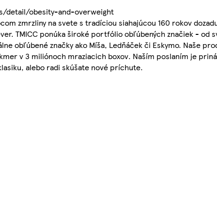
s/detail/obesity-and-overweight
m zmrzliny na svete s tradíciou siahajúcou 160 rokov dozadu.
ever. TMICC ponúka široké portfólio obľúbených značiek - od 
kálne obľúbené značky ako Míša, Ledňáček či Eskymo. Naše pro
akmer v 3 miliónoch mraziacich boxov. Naším poslaním je priná
lasiku, alebo radi skúšate nové príchute.