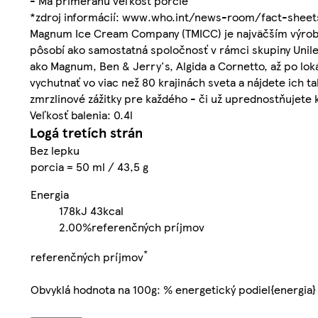
- Má primeranú veľkosť porcie
*zdroj informácií: www.who.int/news-room/fact-sheet
Magnum Ice Cream Company (TMICC) je najväčším výrobco
pôsobí ako samostatná spoločnosť v rámci skupiny Unil
ako Magnum, Ben & Jerry's, Algida a Cornetto, až po lo
vychutnať vo viac než 80 krajinách sveta a nájdete ich t
zmrzlinové zážitky pre každého - či už uprednostňujete k
Veľkosť balenia: 0.4l
Logá tretích strán
Bez lepku
porcia = 50 ml / 43,5 g
Energia
178kJ
43kcal
2.00%
referenčných príjmov
*
referenčných príjmov
Obvyklá hodnota na 100g: % energetický podiel{energia}