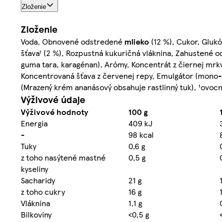
Zloženie
Zloženie
Voda, Obnovené odstredené
mlieko
(12 %), Cukor, Glukó
šťava¹ (2 %), Rozpustná kukuričná vláknina, Zahustené 
guma tara, karagénan), Arómy, Koncentrát z čiernej mrkvy
Koncentrovaná šťava z červenej repy, Emulgátor (mono- a 
(Mrazený krém ananásový obsahuje rastlinný tuk), ¹ovocn
Výživové údaje
Výživové hodnoty
100 g
Energia
409 kJ
-
98 kcal
Tuky
0,6 g
z toho nasýtené mastné
0,5 g
kyseliny
Sacharidy
21 g
z toho cukry
16 g
Vláknina
1,1 g
Bilkoviny
<0,5 g