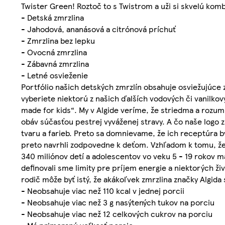
Twister Green! Roztoč to s Twistrom a uži si skvelú komb
- Detská zmrzlina
- Jahodová, ananásová a citrónová príchuť
- Zmrzlina bez lepku
- Ovocná zmrzlina
- Zábavná zmrzlina
- Letné osvieženie
Portfólio našich detských zmrzlín obsahuje osviežujúce zm
vyberiete niektorú z našich ďalších vodových či vanilko
made for kids“. My v Algide veríme, že striedma a rozum
obáv súčasťou pestrej vyváženej stravy. A čo naše logo 
tvaru a farieb. Preto sa domnievame, že ich receptúra b
preto navrhli zodpovedne k deťom. Vzhľadom k tomu, že 
340 miliónov detí a adolescentov vo veku 5 - 19 rokov m
definovali sme limity pre príjem energie a niektorých ž
rodič môže byť istý, že akákoľvek zmrzlina značky Algida 
- Neobsahuje viac než 110 kcal v jednej porcii
- Neobsahuje viac než 3 g nasýtených tukov na porciu
- Neobsahuje viac než 12 celkových cukrov na porciu