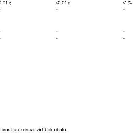
0,01 g
<0,01 g
<1 %
-
-
-
-
-
-
-
-
-
nlivosť do konca: viď bok obalu.