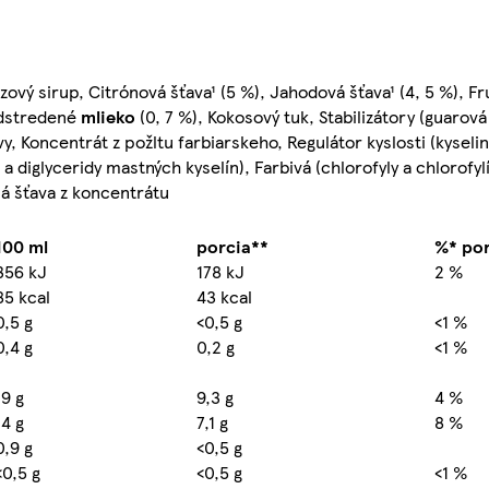
zový sirup, Citrónová šťava¹ (5 %), Jahodová šťava¹ (4, 5 %), F
odstredené
mlieko
(0, 7 %), Kokosový tuk, Stabilizátory (guaro
, Koncentrát z požltu farbiarskeho, Regulátor kyslosti (kyselin
diglyceridy mastných kyselín), Farbivá (chlorofyly a chlorofyl
á šťava z koncentrátu
100 ml
porcia**
%* por
356 kJ
178 kJ
2 %
85 kcal
43 kcal
0,5 g
<0,5 g
<1 %
0,4 g
0,2 g
<1 %
19 g
9,3 g
4 %
14 g
7,1 g
8 %
0,9 g
<0,5 g
<0,5 g
<0,5 g
<1 %