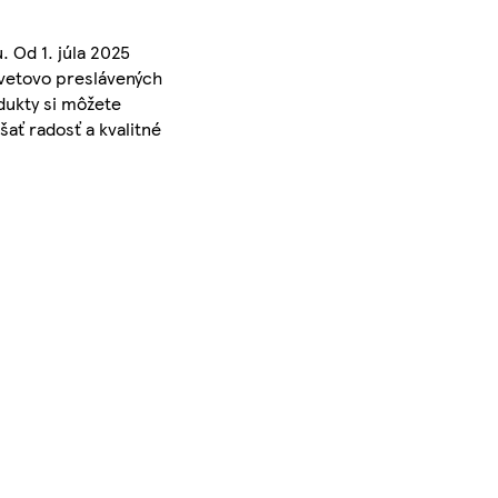
 Od 1. júla 2025
svetovo preslávených
dukty si môžete
šať radosť a kvalitné