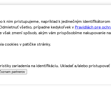
bo k nim pristupujeme, napríklad k jedinečným identifikátoro
o Odmietnuť všetko, prípadne kedykoľvek v
Pravidlách pre ochr
tie však zmení spôsob, akým vám prispôsobíme nakupovanie n
ia cookies v pätičke stránky.
istiky zariadenia na identifikáciu. Ukladať a/alebo pristupova
Zoznam partnerov