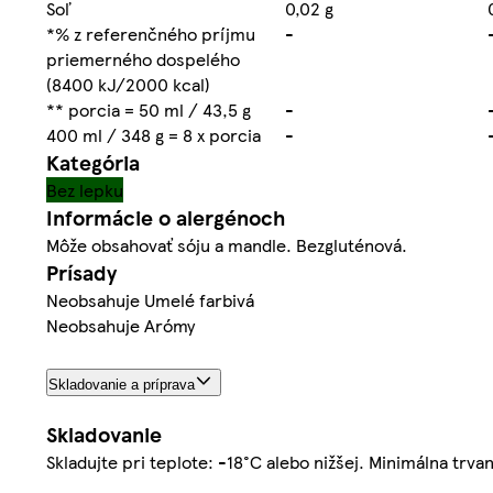
Soľ
0,02 g
*% z referenčného príjmu
-
priemerného dospelého
(8400 kJ/2000 kcal)
** porcia = 50 ml / 43,5 g
-
400 ml / 348 g = 8 x porcia
-
Kategória
Bez lepku
Informácie o alergénoch
Môže obsahovať sóju a mandle. Bezgluténová.
Prísady
Neobsahuje Umelé farbivá
Neobsahuje Arómy
Skladovanie a príprava
Skladovanie
Skladujte pri teplote: -18°C alebo nižšej. Minimálna trva