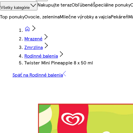
Nakupujte teraz
Obľúbené
Špeciálne ponuky
O
Všetky kategórie
Top ponuky
Ovocie, zelenina
Mliečne výrobky a vajcia
Pekáreň
Mä
Mrazené
Zmrzlina
Rodinné balenia
Twister Mini Pineapple 8 x 50 ml
Späť na Rodinné balenia