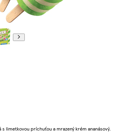
á s limetkovou príchuťou a mrazený krém ananásový.