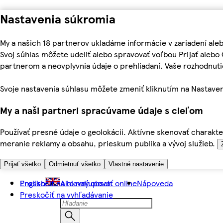
Nastavenia súkromia
My a našich 18 partnerov ukladáme informácie v zariadení ale
Svoj súhlas môžete udeliť alebo spravovať voľbou Prijať aleb
partnerom a neovplyvnia údaje o prehliadaní. Vaše rozhodnu
Svoje nastavenia súhlasu môžete zmeniť kliknutím na Nastaven
My a naši partneri spracúvame údaje s cieľom
Používať presné údaje o geolokácii. Aktívne skenovať charakter
meranie reklamy a obsahu, prieskum publika a vývoj služieb.
Prijať všetko
Odmietnuť všetko
Vlastné nastavenie
Preskočiť na hlavný obsah
English
Ako nakupovať online
Nápoveda
Preskočiť na vyhľadávanie