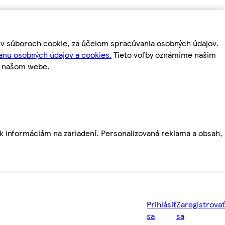
m v súboroch cookie, za účelom spracúvania osobných údajov.
anu osobných údajov a cookies.
Tieto voľby oznámime našim
a našom webe.
ť k informáciám na zariadení. Personalizovaná reklama a obsah,
Prihlásiť
Zaregistrovať
sa
sa