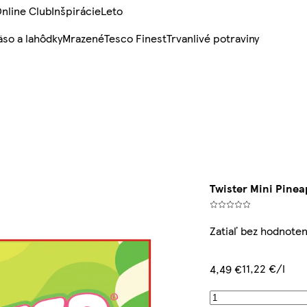
nline Club
Inšpirácie
Leto
so a lahôdky
Mrazené
Tesco Finest
Trvanlivé potraviny
Twister Mini Pinea
Zatiaľ bez hodnoten
11,22 €/l
4,49 €