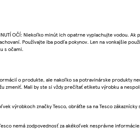
HNUTÍ OČÍ: Niekoľko minút ich opatrne vyplachujte vodou. Ak 
achovaní. Používajte iba podľa pokynov. Len na vonkajšie použi
u s očami.
ormácií o produkte, ale nakoľko sa potravinárske produkty ne
žu zmeniť. Mali by ste si vždy prečítať etiketu výrobku a nespol
ľvek výrobkoch značky Tesco, obráťte sa na Tesco zákaznícky 
, Tesco nemá zodpovednosť za akékoľvek nesprávne informácie