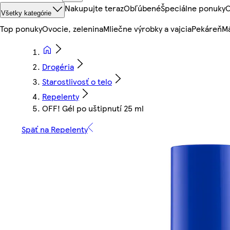
Nakupujte teraz
Obľúbené
Špeciálne ponuky
O
Všetky kategórie
Top ponuky
Ovocie, zelenina
Mliečne výrobky a vajcia
Pekáreň
Mä
Drogéria
Starostlivosť o telo
Repelenty
OFF! Gél po uštipnutí 25 ml
Späť na Repelenty