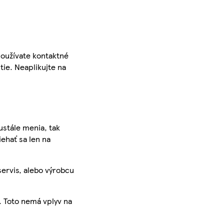
používate kontaktné
tie. Neaplikujte na
ustále menia, tak
iehať sa len na
servis, alebo výrobcu
. Toto nemá vplyv na