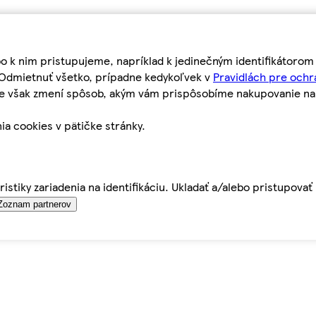
bo k nim pristupujeme, napríklad k jedinečným identifikátoro
o Odmietnuť všetko, prípadne kedykoľvek v
Pravidlách pre ochr
tie však zmení spôsob, akým vám prispôsobíme nakupovanie n
ia cookies v pätičke stránky.
istiky zariadenia na identifikáciu. Ukladať a/alebo pristupova
Zoznam partnerov