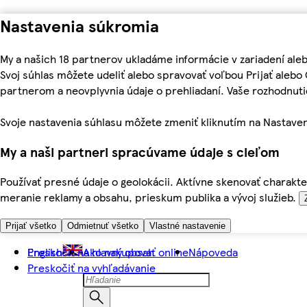
Nastavenia súkromia
My a našich 18 partnerov ukladáme informácie v zariadení ale
Svoj súhlas môžete udeliť alebo spravovať voľbou Prijať aleb
partnerom a neovplyvnia údaje o prehliadaní. Vaše rozhodnu
Svoje nastavenia súhlasu môžete zmeniť kliknutím na Nastaven
My a naši partneri spracúvame údaje s cieľom
Používať presné údaje o geolokácii. Aktívne skenovať charakter
meranie reklamy a obsahu, prieskum publika a vývoj služieb.
Prijať všetko
Odmietnuť všetko
Vlastné nastavenie
Preskočiť na hlavný obsah
English
Ako nakupovať online
Nápoveda
Preskočiť na vyhľadávanie