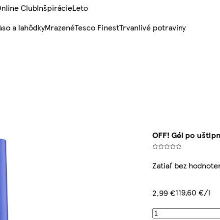
nline Club
Inšpirácie
Leto
so a lahôdky
Mrazené
Tesco Finest
Trvanlivé potraviny
OFF! Gél po uštipn
Zatiaľ bez hodnote
119,60 €/l
2,99 €