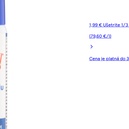
1,99 € Ušetrite 1/3
(79,60 €/l)
Cena je platná do 3