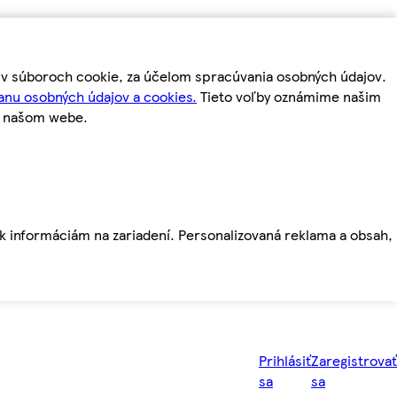
m v súboroch cookie, za účelom spracúvania osobných údajov.
anu osobných údajov a cookies.
Tieto voľby oznámime našim
a našom webe.
ť k informáciám na zariadení. Personalizovaná reklama a obsah,
Prihlásiť
Zaregistrovať
sa
sa