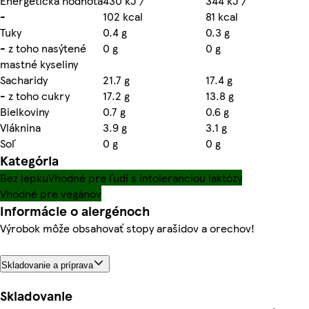
Energetická hodnota
430 kJ /
344 kJ /
-
102 kcal
81 kcal
Tuky
0.4 g
0.3 g
- z toho nasýtené
0 g
0 g
mastné kyseliny
Sacharidy
21.7 g
17.4 g
- z toho cukry
17.2 g
13.8 g
Bielkoviny
0.7 g
0.6 g
Vláknina
3.9 g
3.1 g
Soľ
0 g
0 g
Kategória
Bez lepku
Vhodné pre ľudí s intoleranciou laktózy
Vhodné pre vegánov
Informácie o alergénoch
Výrobok môže obsahovať stopy arašidov a orechov!
Skladovanie a príprava
Skladovanie