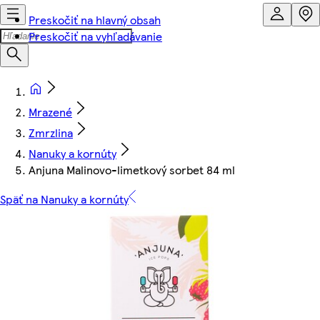
Preskočiť na hlavný obsah
Preskočiť na vyhľadávanie
Mrazené
Zmrzlina
Nanuky a kornúty
Anjuna Malinovo-limetkový sorbet 84 ml
Späť na Nanuky a kornúty