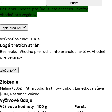
Pridať
Bez lepku
Vhodné pre ľudí s intoleranciou laktózy
Vhodné pre vegánov
Popis produktu
Veľkosť balenia: 0.084l
Logá tretích strán
Bez lepku, Vhodné pre ľudí s intoleranciou laktózy, Vhodné
pre vegánov
Zloženie
Zloženie
Malina (53%), Pitná voda, Trstinový cukor, Limetková šťava
(3%), Rastlinné vlákna
Výživové údaje
Výživové hodnoty
100 g
Porcia