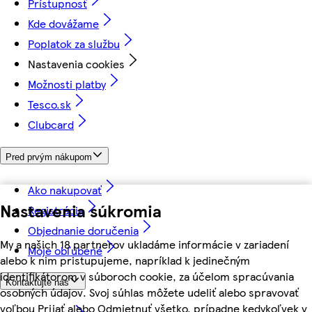
Prístupnosť
Kde dovážame
Poplatok za službu
Nastavenia cookies
Možnosti platby
Tesco.sk
Clubcard
Pred prvým nákupom
Ako nakupovať
Nastavenia súkromia
Registrácia
Objednanie doručenia
My a našich 18 partnerov ukladáme informácie v zariadení
Moje obľúbené
alebo k nim pristupujeme, napríklad k jedinečným
identifikátorom v súboroch cookie, za účelom spracúvania
Kontaktujte nás
osobných údajov. Svoj súhlas môžete udeliť alebo spravovať
voľbou Prijať alebo Odmietnuť všetko, prípadne kedykoľvek v