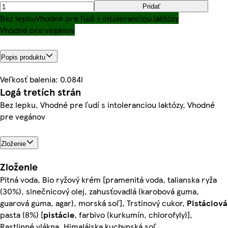
Pridať
Bez lepku
Vhodné pre ľudí s intoleranciou laktózy
Vhodné pre vegánov
Popis produktu
Veľkosť balenia: 0.084l
Logá tretích strán
Bez lepku, Vhodné pre ľudí s intoleranciou laktózy, Vhodné
pre vegánov
Zloženie
Zloženie
Pitná voda, Bio ryžový krém [pramenitá voda, talianska ryža
(30%), slnečnicový olej, zahusťovadlá (karobová guma,
guarová guma, agar), morská soľ], Trstinový cukor,
Pistáciová
pasta (8%) [
pistácie
, farbivo (kurkumín, chlorofyly)],
Rastlinné vlákna, Himalájska kuchynská soľ