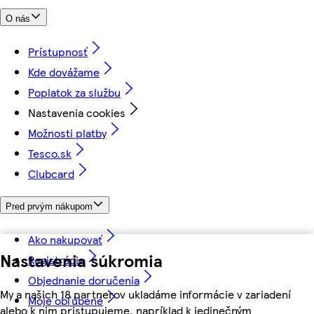
O nás
Prístupnosť
Kde dovážame
Poplatok za službu
Nastavenia cookies
Možnosti platby
Tesco.sk
Clubcard
Pred prvým nákupom
Ako nakupovať
Nastavenia súkromia
Registrácia
Objednanie doručenia
My a našich 18 partnerov ukladáme informácie v zariadení
Moje obľúbené
alebo k nim pristupujeme, napríklad k jedinečným