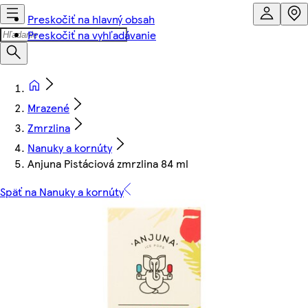
Preskočiť na hlavný obsah
Preskočiť na vyhľadávanie
Mrazené
Zmrzlina
Nanuky a kornúty
Anjuna Pistáciová zmrzlina 84 ml
Späť na Nanuky a kornúty