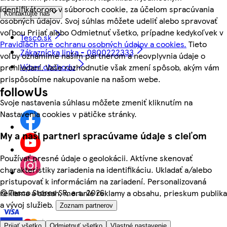
identifikátorom v súboroch cookie, za účelom spracúvania
Kontaktujte nás
osobných údajov. Svoj súhlas môžete udeliť alebo spravovať
voľbou Prijať alebo Odmietnuť všetko, prípadne kedykoľvek v
Tesco.sk
Pravidlách pre ochranu osobných údajov a cookies.
Tieto
Zákaznícka linka - 0800222333
voľby oznámime našim partnerom a neovplyvnia údaje o
Výber obchodu
prehliadaní. Vaše rozhodnutie však zmení spôsob, akým vám
prispôsobíme nakupovanie na našom webe.
followUs
Svoje nastavenia súhlasu môžete zmeniť kliknutím na
Nastavenia cookies v pätičke stránky.
My a naši partneri spracúvame údaje s cieľom
Používať presné údaje o geolokácii. Aktívne skenovať
charakteristiky zariadenia na identifikáciu. Ukladať a/alebo
pristupovať k informáciám na zariadení. Personalizovaná
©
Tesco Stores SR, a.s. 2026
reklama a obsah, meranie reklamy a obsahu, prieskum publika
a vývoj služieb.
Zoznam partnerov
Prijať všetko
Odmietnuť všetko
Vlastné nastavenie