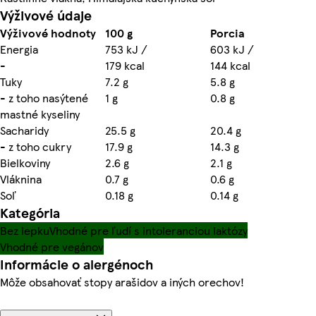
Výživové údaje
Výživové hodnoty
100 g
Porcia
Energia
753 kJ /
603 kJ /
-
179 kcal
144 kcal
Tuky
7.2 g
5.8 g
- z toho nasýtené
1 g
0.8 g
mastné kyseliny
Sacharidy
25.5 g
20.4 g
- z toho cukry
17.9 g
14.3 g
Bielkoviny
2.6 g
2.1 g
Vláknina
0.7 g
0.6 g
Soľ
0.18 g
0.14 g
Kategória
Bez lepku
Vhodné pre ľudí s intoleranciou laktózy
Vhodné pre vegánov
Informácie o alergénoch
Môže obsahovať stopy arašidov a iných orechov!