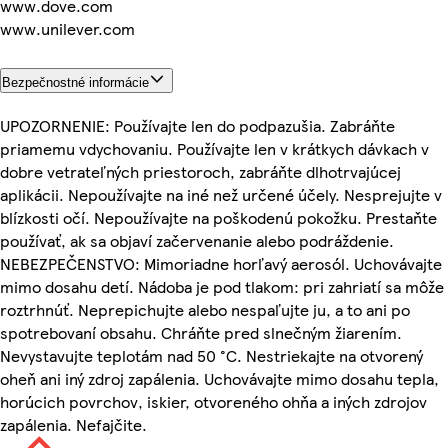
www.dove.com
www.unilever.com
Bezpečnostné informácie
UPOZORNENIE: Používajte len do podpazušia. Zabráňte
priamemu vdychovaniu. Používajte len v krátkych dávkach v
dobre vetrateľných priestoroch, zabráňte dlhotrvajúcej
aplikácii. Nepoužívajte na iné než určené účely. Nesprejujte v
blízkosti očí. Nepoužívajte na poškodenú pokožku. Prestaňte
používať, ak sa objaví začervenanie alebo podráždenie.
NEBEZPEČENSTVO: Mimoriadne horľavý aerosól. Uchovávajte
mimo dosahu detí. Nádoba je pod tlakom: pri zahriatí sa môže
roztrhnúť. Neprepichujte alebo nespaľujte ju, a to ani po
spotrebovaní obsahu. Chráňte pred slnečným žiarením.
Nevystavujte teplotám nad 50 °C. Nestriekajte na otvorený
oheň ani iný zdroj zapálenia. Uchovávajte mimo dosahu tepla,
horúcich povrchov, iskier, otvoreného ohňa a iných zdrojov
zapálenia. Nefajčite.