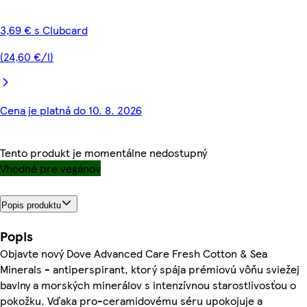
3,69 € s Clubcard
(24,60 €/l)
Cena je platná do 10. 8. 2026
Tento produkt je momentálne nedostupný
Vhodné pre vegánov
Popis produktu
Popis
Objavte nový Dove Advanced Care Fresh Cotton & Sea
Minerals - antiperspirant, ktorý spája prémiovú vôňu sviežej
bavlny a morských minerálov s intenzívnou starostlivosťou o
pokožku. Vďaka pro-ceramidovému séru upokojuje a