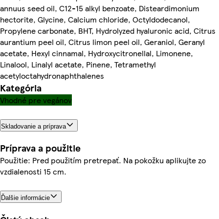
annuus seed oil, C12-15 alkyl benzoate, Disteardimonium
hectorite, Glycine, Calcium chloride, Octyldodecanol,
Propylene carbonate, BHT, Hydrolyzed hyaluronic acid, Citrus
aurantium peel oil, Citrus limon peel oil, Geraniol, Geranyl
acetate, Hexyl cinnamal, Hydroxycitronellal, Limonene,
Linalool, Linalyl acetate, Pinene, Tetramethyl
acetyloctahydronaphthalenes
Kategória
Vhodné pre vegánov
Skladovanie a príprava
Príprava a použitie
Použitie: Pred použitím pretrepať. Na pokožku aplikujte zo
vzdialenosti 15 cm.
Ďalšie informácie