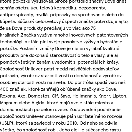
ktoré pokožku vysušovali.Široké portfólio značky Dove dnes
zahŕňa ošetrujúcu telovú kozmetiku, dezodoranty,
antiperspiranty, mydlá, prípravky na sprchovanie alebo do
kúpeľa. Súčasný celosvetový úspech značky potvrdzuje aj to,
že sa Dove produkty predávajú vo viac ako 75
krajinách.Značka využíva mnoho inovatívnych patentovaných
technológií a stále plní svoje posolstvo výživy a hydratácie
pokožky. Poslaním značky Dove je nielen vyrábať kvalitné
produkty pre dokonalú starostlivosť o telo a vlasy, ale aj
pomôcť všetkým ženám uvedomiť si potenciál ich krásy.
Spoločnosť Unilever patrí medzi najväčších dodávateľov
potravín, výrobkov starostlivosti o domácnosť a výrobkov
osobnej starostlivosti na svete. Do portfólia spadá viac než
400 značiek, ktoré zahŕňajú obľúbené značky ako Dove,
Rexona, Axe, Domestos, Cif, Savo, Hellmann´s, Knorr, Lipton,
Magnum alebo Algida, ktoré majú svoje stále miesto v
domácnostiach po celom svete. Zodpovedné podnikanie
spoločnosti Unilever stanovuje plán udržateľného rozvoja
(USLP), ktorý sa zaviedol v roku 2010. Od neho sa odvíja
všetko, čo spoločnosť robí. Jeho cieľ je súčasného rastu