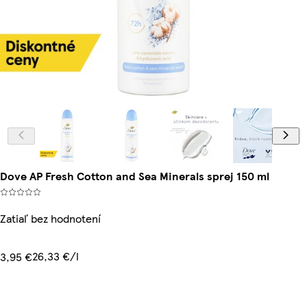
Dove AP Fresh Cotton and Sea Minerals sprej 150 ml
Zatiaľ bez hodnotení
26,33 €/l
3,95 €