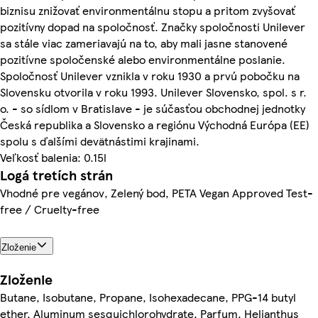
biznisu znižovať environmentálnu stopu a pritom zvyšovať
pozitívny dopad na spoločnosť. Značky spoločnosti Unilever
sa stále viac zameriavajú na to, aby mali jasne stanovené
pozitívne spoločenské alebo environmentálne poslanie.
Spoločnosť Unilever vznikla v roku 1930 a prvú pobočku na
Slovensku otvorila v roku 1993. Unilever Slovensko, spol. s r.
o. - so sídlom v Bratislave - je súčasťou obchodnej jednotky
Česká republika a Slovensko a regiónu Východná Európa (EE)
spolu s ďalšími devätnástimi krajinami.
Veľkosť balenia: 0.15l
Logá tretích strán
Vhodné pre vegánov, Zelený bod, PETA Vegan Approved Test-
free / Cruelty-free
Zloženie
Zloženie
Butane, Isobutane, Propane, Isohexadecane, PPG-14 butyl
ether, Aluminum sesquichlorohydrate, Parfum, Helianthus