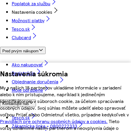
Poplatok za službu
Nastavenia cookies
Možnosti platby
Tesco.sk
Clubcard
Pred prvým nákupom
Ako nakupovať
Nastavenia súkromia
Registrácia
Objednanie doručenia
My a našich 18 partnerov ukladáme informácie v zariadení
Moje obľúbené
alebo k nim pristupujeme, napríklad k jedinečným
identifikátorom v súboroch cookie, za účelom spracúvania
Kontaktujte nás
osobných údajov. Svoj súhlas môžete udeliť alebo spravovať
voľbou Prijať alebo Odmietnuť všetko, prípadne kedykoľvek v
Tesco.sk
Pravidlách pre ochranu osobných údajov a cookies.
Tieto
Zákaznícka linka - 0800222333
voľby oznámime našim partnerom a neovplyvnia údaje o