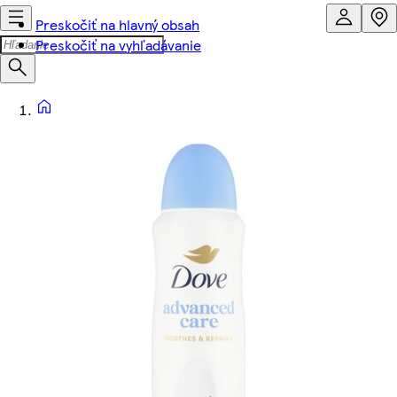
Preskočiť na hlavný obsah
Preskočiť na vyhľadávanie