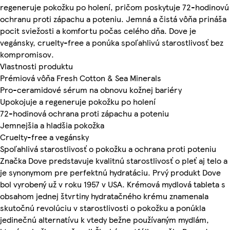
regeneruje pokožku po holení, pričom poskytuje 72-hodinovú
ochranu proti zápachu a poteniu. Jemná a čistá vôňa prináša
pocit sviežosti a komfortu počas celého dňa. Dove je
vegánsky, cruelty-free a ponúka spoľahlivú starostlivosť bez
kompromisov.
Vlastnosti produktu
Prémiová vôňa Fresh Cotton & Sea Minerals
Pro-ceramidové sérum na obnovu kožnej bariéry
Upokojuje a regeneruje pokožku po holení
72-hodinová ochrana proti zápachu a poteniu
Jemnejšia a hladšia pokožka
Cruelty-free a vegánsky
Spoľahlivá starostlivosť o pokožku a ochrana proti poteniu
Značka Dove predstavuje kvalitnú starostlivosť o pleť aj telo a
je synonymom pre perfektnú hydratáciu. Prvý produkt Dove
bol vyrobený už v roku 1957 v USA. Krémová mydlová tableta s
obsahom jednej štvrtiny hydratačného krému znamenala
skutočnú revolúciu v starostlivosti o pokožku a ponúkla
jedinečnú alternatívu k vtedy bežne používaným mydlám,