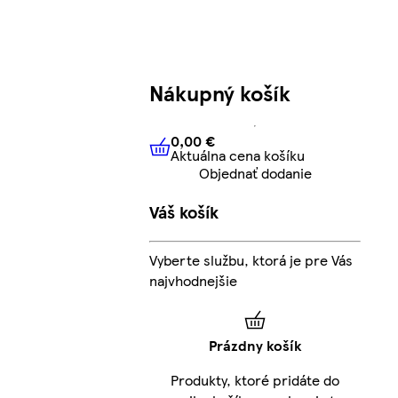
Nákupný košík
0,00 €
Aktuálna cena košíku
0,00 €
Aktuálna cena košíku
Objednať dodanie
Váš košík
Vyberte službu, ktorá je pre Vás
najvhodnejšie
Prázdny košík
Produkty, ktoré pridáte do