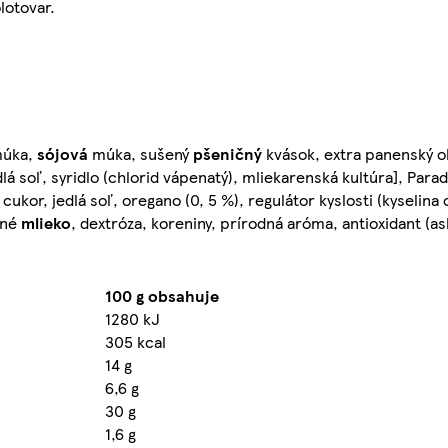
lotovar.
múka,
sójová
múka, sušený
pšeničný
kvások, extra panenský oli
dlá soľ, syridlo (chlorid vápenatý), mliekarenská kultúra], Para
 cukor, jedlá soľ, oregano (0, 5 %), regulátor kyslosti (kyselina
ené
mlieko
, dextróza, koreniny, prírodná aróma, antioxidant (a
100 g obsahuje
1280 kJ
305 kcal
14 g
6,6 g
30 g
1,6 g