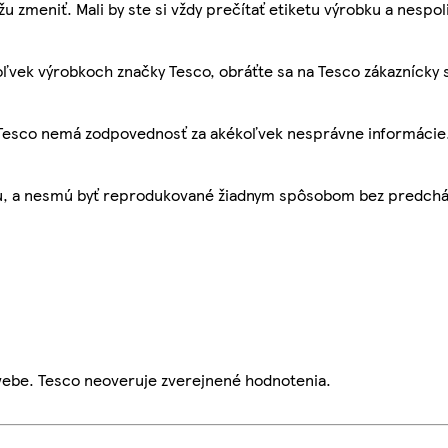
žu zmeniť. Mali by ste si vždy prečítať etiketu výrobku a nespol
ľvek výrobkoch značky Tesco, obráťte sa na Tesco zákaznícky 
, Tesco nemá zodpovednosť za akékoľvek nesprávne informácie
bu, a nesmú byť reprodukované žiadnym spôsobom bez predch
webe. Tesco neoveruje zverejnené hodnotenia.