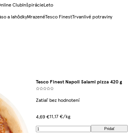
nline Club
Inšpirácie
Leto
so a lahôdky
Mrazené
Tesco Finest
Trvanlivé potraviny
Tesco Finest Napoli Salami pizza 420 g
Zatiaľ bez hodnotení
11,17 €/kg
4,69 €
Pridať