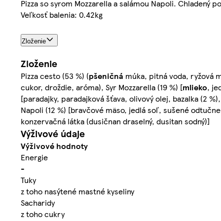
Pizza so syrom Mozzarella a salámou Napoli. Chladený po
Veľkosť balenia: 0.42kg
Zloženie
Zloženie
Pizza cesto (53 %) (
pšeničná
múka, pitná voda, ryžová 
cukor, droždie, aróma), Syr Mozzarella (19 %) [
mlieko
, je
[paradajky, paradajková šťava, olivový olej, bazalka (2 %),
Napoli (12 %) [bravčové mäso, jedlá soľ, sušené odtučn
konzervačná látka (dusičnan draselný, dusitan sodný)]
Výživové údaje
Výživové hodnoty
Energie
-
Tuky
z toho nasýtené mastné kyseliny
Sacharidy
z toho cukry