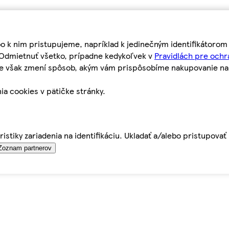
bo k nim pristupujeme, napríklad k jedinečným identifikátoro
o Odmietnuť všetko, prípadne kedykoľvek v
Pravidlách pre ochr
tie však zmení spôsob, akým vám prispôsobíme nakupovanie n
ia cookies v pätičke stránky.
istiky zariadenia na identifikáciu. Ukladať a/alebo pristupova
Zoznam partnerov