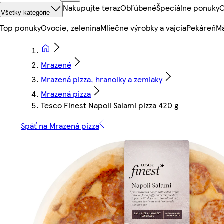
Nakupujte teraz
Obľúbené
Špeciálne ponuky
O
Všetky kategórie
Top ponuky
Ovocie, zelenina
Mliečne výrobky a vajcia
Pekáreň
Mä
Mrazené
Mrazená pizza, hranolky a zemiaky
Mrazená pizza
Tesco Finest Napoli Salami pizza 420 g
Späť na Mrazená pizza