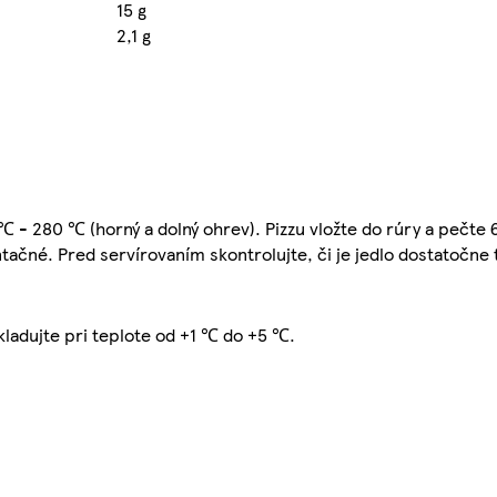
15 g
2,1 g
℃ - 280 ℃ (horný a dolný ohrev). Pizzu vložte do rúry a pečte 
entačné. Pred servírovaním skontrolujte, či je jedlo dostatočne
kladujte pri teplote od +1 ℃ do +5 ℃.