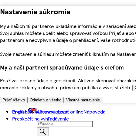
Nastavenia súkromia
My a našich 18 partnerov ukladáme informácie v zariadení ale
Svoj súhlas môžete udeliť alebo spravovať voľbou Prijať aleb
partnerom a neovplyvnia údaje o prehliadaní. Vaše rozhodnu
Svoje nastavenia súhlasu môžete zmeniť kliknutím na Nastaven
My a naši partneri spracúvame údaje s cieľom
Používať presné údaje o geolokácii. Aktívne skenovať charakter
meranie reklamy a obsahu, prieskum publika a vývoj služieb.
Prijať všetko
Odmietnuť všetko
Vlastné nastavenie
Preskočiť na hlavný obsah
English
Ako nakupovať online
Nápoveda
Preskočiť na vyhľadávanie