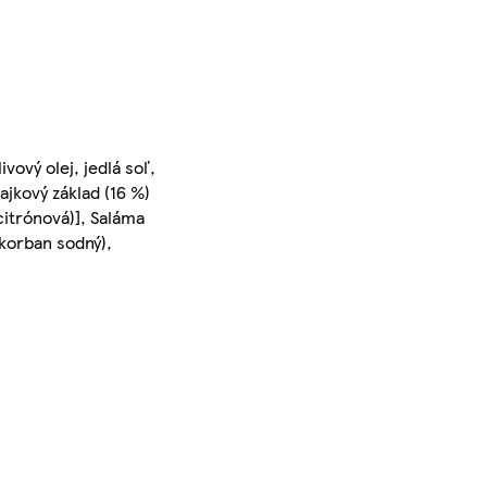
vový olej, jedlá soľ,
dajkový základ (16 %)
 citrónová)], Saláma
skorban sodný),