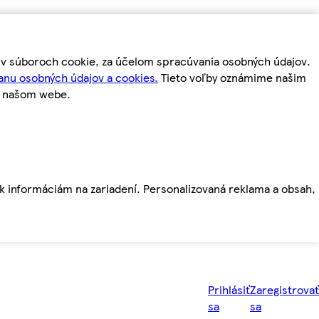
m v súboroch cookie, za účelom spracúvania osobných údajov.
anu osobných údajov a cookies.
Tieto voľby oznámime našim
a našom webe.
ť k informáciám na zariadení. Personalizovaná reklama a obsah,
Prihlásiť
Zaregistrovať
sa
sa