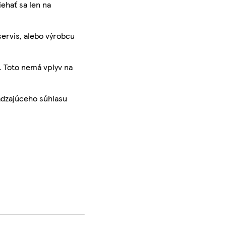
iehať sa len na
servis, alebo výrobcu
. Toto nemá vplyv na
ádzajúceho súhlasu