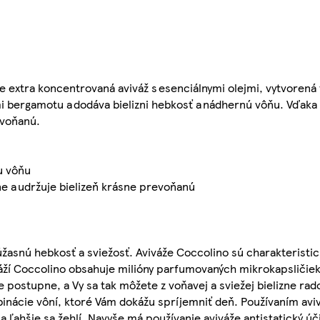
extra koncentrovaná aviváž s esenciálnymi olejmi, vytvorená 
i bergamotu a dodáva bielizni hebkosť a nádhernú vôňu. Vďaka
evoňanú.
u vôňu
e a udržuje bielizeň krásne prevoňanú
 úžasnú hebkosť a sviežosť. Aviváže Coccolino sú charakteristi
áží Coccolino obsahuje milióny parfumovaných mikrokapsličiek
postupne, a Vy sa tak môžete z voňavej a sviežej bielizne rado
nácie vôní, ktoré Vám dokážu spríjemniť deň. Používaním av
ne a ľahšie sa žehlí. Navyše má používanie aviváže antistatický 