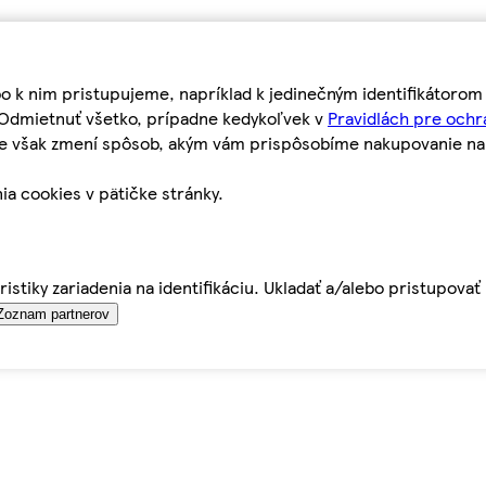
bo k nim pristupujeme, napríklad k jedinečným identifikátoro
o Odmietnuť všetko, prípadne kedykoľvek v
Pravidlách pre ochr
tie však zmení spôsob, akým vám prispôsobíme nakupovanie n
ia cookies v pätičke stránky.
istiky zariadenia na identifikáciu. Ukladať a/alebo pristupova
Zoznam partnerov