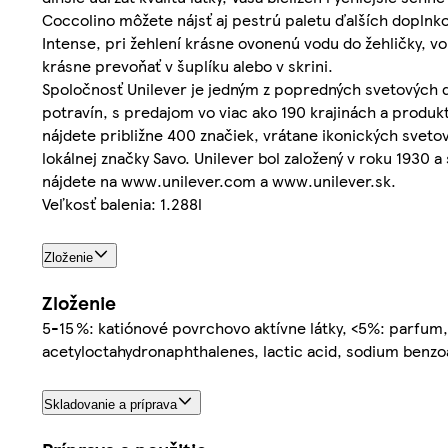
Coccolino môžete nájsť aj pestrú paletu ďalších doplnk
Intense, pri žehlení krásne ovonenú vodu do žehličky, v
krásne prevoňať v šuplíku alebo v skrini.
Spoločnosť Unilever je jedným z popredných svetových do
potravín, s predajom vo viac ako 190 krajinách a produ
nájdete približne 400 značiek, vrátane ikonických svet
lokálnej značky Savo. Unilever bol založený v roku 1930 a
nájdete na www.unilever.com a www.unilever.sk.
Veľkosť balenia: 1.288l
Zloženie
Zloženie
5-15 %: katiónové povrchovo aktívne látky, <5%: parfum, 
acetyloctahydronaphthalenes, lactic acid, sodium benzo
Skladovanie a príprava