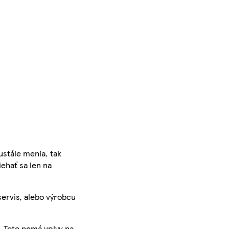
ustále menia, tak
iehať sa len na
servis, alebo výrobcu
. Toto nemá vplyv na