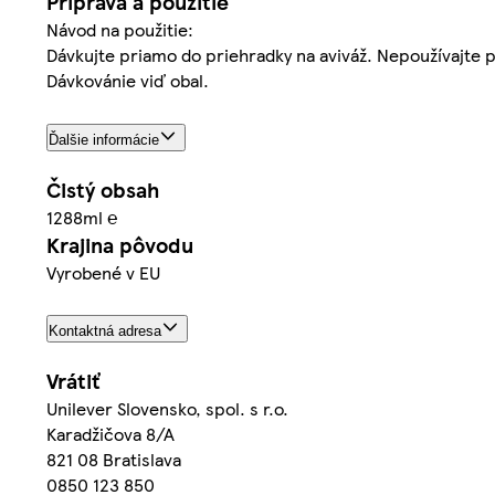
Príprava a použitie
Návod na použitie:
Dávkujte priamo do priehradky na aviváž. Nepoužívajte pr
Dávkovánie viď obal.
Ďalšie informácie
Čistý obsah
1288ml ℮
Krajina pôvodu
Vyrobené v EU
Kontaktná adresa
Vrátiť
Unilever Slovensko, spol. s r.o.
Karadžičova 8/A
821 08 Bratislava
0850 123 850