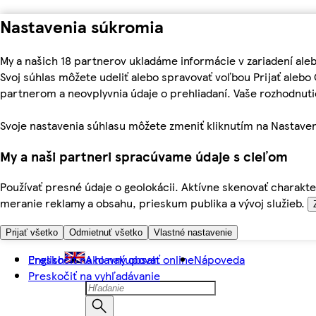
Nastavenia súkromia
My a našich 18 partnerov ukladáme informácie v zariadení ale
Svoj súhlas môžete udeliť alebo spravovať voľbou Prijať aleb
partnerom a neovplyvnia údaje o prehliadaní. Vaše rozhodnu
Svoje nastavenia súhlasu môžete zmeniť kliknutím na Nastaven
My a naši partneri spracúvame údaje s cieľom
Používať presné údaje o geolokácii. Aktívne skenovať charakter
meranie reklamy a obsahu, prieskum publika a vývoj služieb.
Prijať všetko
Odmietnuť všetko
Vlastné nastavenie
Preskočiť na hlavný obsah
English
Ako nakupovať online
Nápoveda
Preskočiť na vyhľadávanie