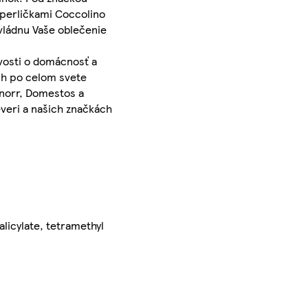
 perličkami Coccolino
zvládnu Vaše oblečenie
ivosti o domácnosť a
ch po celom svete
Knorr, Domestos a
leveri a našich značkách
alicylate, tetramethyl