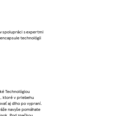
v spolupráci s expertmi
 encapsule technológii
cké Technológiou
, ktoré v priebehu
vať aj dlho po vypraní.
iváže navyše pomáhate
účinok. Pod značkou