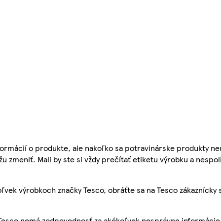
ormácií o produkte, ale nakoľko sa potravinárske produkty ne
žu zmeniť. Mali by ste si vždy prečítať etiketu výrobku a nespol
ľvek výrobkoch značky Tesco, obráťte sa na Tesco zákaznícky 
, Tesco nemá zodpovednosť za akékoľvek nesprávne informácie