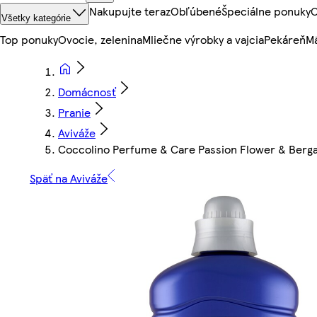
Nakupujte teraz
Obľúbené
Špeciálne ponuky
O
Všetky kategórie
Top ponuky
Ovocie, zelenina
Mliečne výrobky a vajcia
Pekáreň
Mä
Domácnosť
Pranie
Aviváže
Coccolino Perfume & Care Passion Flower & Berg
Späť na Aviváže