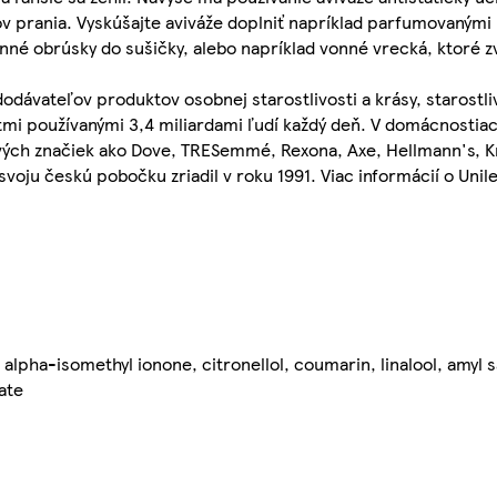
ov prania. Vyskúšajte aviváže doplniť napríklad parfumovanými
onné obrúsky do sušičky, alebo napríklad vonné vrecká, ktoré 
dávateľov produktov osobnej starostlivosti a krásy, starostl
ktmi používanými 3,4 miliardami ľudí každý deň. V domácnostia
ových značiek ako Dove, TRESemmé, Rexona, Axe, Hellmann's, 
 svoju českú pobočku zriadil v roku 1991. Viac informácií o Uni
alpha-isomethyl ionone, citronellol, coumarin, linalool, amyl s
ate