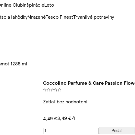
nline Club
Inšpirácie
Leto
so a lahôdky
Mrazené
Tesco Finest
Trvanlivé potraviny
amot 1288 ml
Coccolino Perfume & Care Passion Flow
Zatiaľ bez hodnotení
3,49 €/l
4,49 €
Pridať