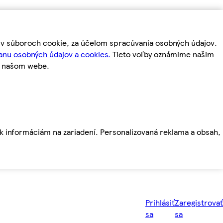
m v súboroch cookie, za účelom spracúvania osobných údajov.
anu osobných údajov a cookies.
Tieto voľby oznámime našim
a našom webe.
ť k informáciám na zariadení. Personalizovaná reklama a obsah,
Prihlásiť
Zaregistrovať
sa
sa