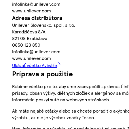
infolinka@unilever.com
www.unilever.com
Adresa distribútora
Unilever Slovensko, spol. s r.o.
Karadžičova 8/A
821 08 Bratislava
0850 123 850
infolinka@unilever.com
www.unilever.com
Ukázať všetko Aviváže
Príprava a použitie
Robíme všetko pre to, aby sme zabezpečili správnosť inf
prísady, obsah výživy, diétnych zložiek a alergénov sa mô
informácie poskytnuté na webových stránkach.
Ak máte nejaké otázky alebo sa chcete poradiť o akýchko
výrobku, ak nie je výrobok značky Tesco.
Hoci informácie o výrobku sú pravidelne aktualizované