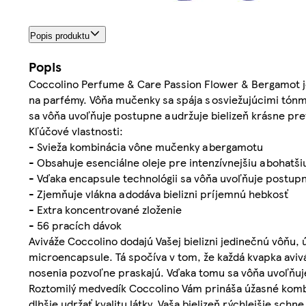
Popis produktu
Popis
Coccolino Perfume & Care Passion Flower & Bergamot je 
na parfémy. Vôňa mučenky sa spája s osviežujúcimi tónm
sa vôňa uvoľňuje postupne a udržuje bielizeň krásne pr
Kľúčové vlastnosti:
- Svieža kombinácia vône mučenky a bergamotu
- Obsahuje esenciálne oleje pre intenzívnejšiu a bohatši
- Vďaka encapsule technológii sa vôňa uvoľňuje postupn
- Zjemňuje vlákna a dodáva bielizni príjemnú hebkosť
- Extra koncentrované zloženie
- 56 pracích dávok
Aviváže Coccolino dodajú Vašej bielizni jedinečnú vôňu,
microencapsule. Tá spočíva v tom, že každá kvapka aviv
nosenia pozvoľne praskajú. Vďaka tomu sa vôňa uvoľňuje 
Roztomilý medvedík Coccolino Vám prináša úžasné kombi
dlhšie udržať kvalitu látky, Vaša bielizeň rýchlejšie sch