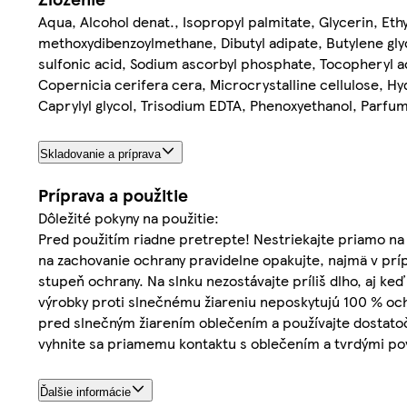
Aqua, Alcohol denat., Isopropyl palmitate, Glycerin, Ethy
methoxydibenzoylmethane, Dibutyl adipate, Butylene glyc
sulfonic acid, Sodium ascorbyl phosphate, Tocopheryl ac
Copernicia cerifera cera, Microcrystalline cellulose, H
Caprylyl glycol, Trisodium EDTA, Phenoxyethanol, Parfu
Skladovanie a príprava
Príprava a použitie
Dôležité pokyny na použitie:
Pred použitím riadne pretrepte! Nestriekajte priamo na 
na zachovanie ochrany pravidelne opakujte, najmä v pr
stupeň ochrany. Na slnku nezostávajte príliš dlho, aj k
výrobky proti slnečnému žiareniu neposkytujú 100 % oc
pred slnečným žiarením oblečením a používajte dostato
vyhnite sa priamemu kontaktu s oblečením a tvrdými po
Ďalšie informácie