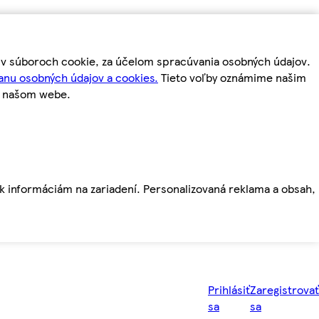
m v súboroch cookie, za účelom spracúvania osobných údajov.
anu osobných údajov a cookies.
Tieto voľby oznámime našim
a našom webe.
ť k informáciám na zariadení. Personalizovaná reklama a obsah,
Prihlásiť
Zaregistrovať
sa
sa