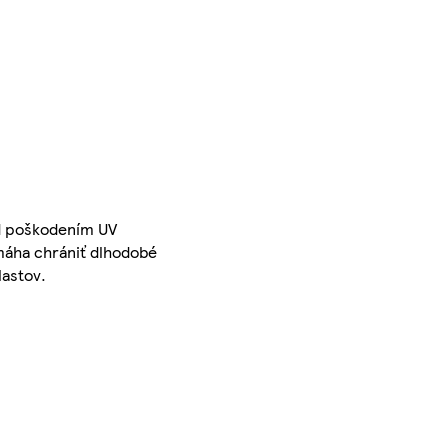
ed poškodením UV
máha chrániť dlhodobé
lastov.