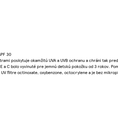
SPF 30
filtrami poskytuje okamžitú UVA a UVB ochranu a chráni tak pr
 E a C bolo vyvinuté pre jemnú detskú pokožku od 3 rokov. Po
UV filtre octinoxate, oxybenzone, octocrylene a je bez mikrop