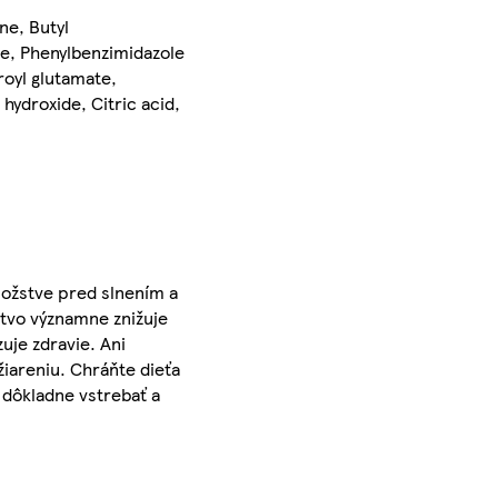
ne, Butyl
te, Phenylbenzimidazole
royl glutamate,
hydroxide, Citric acid,
nožstve pred slnením a
tvo významne znižuje
uje zdravie. Ani
iareniu. Chráňte dieťa
 dôkladne vstrebať a