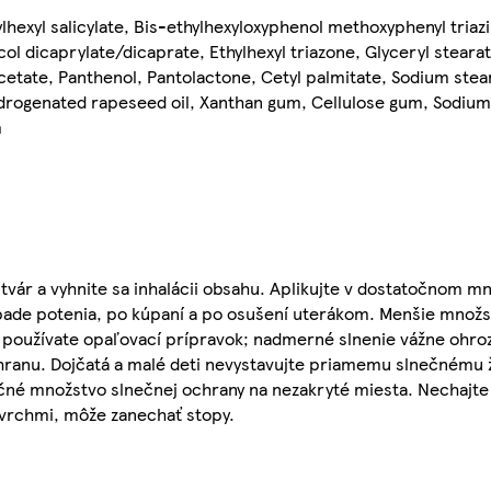
lhexyl salicylate, Bis-ethylhexyloxyphenol methoxyphenyl triazi
ol dicaprylate/dicaprate, Ethylhexyl triazone, Glyceryl steara
etate, Panthenol, Pantolactone, Cetyl palmitate, Sodium stea
ydrogenated rapeseed oil, Xanthan gum, Cellulose gum, Sodium 
m
tvár a vyhnite sa inhalácii obsahu. Aplikujte v dostatočnom m
ípade potenia, po kúpaní a po osušení uterákom. Menšie množs
eď používate opaľovací prípravok; nadmerné slnenie vážne ohroz
hranu. Dojčatá a malé deti nevystavujte priamemu slnečnému ž
čné množstvo slnečnej ochrany na nezakryté miesta. Nechajte
vrchmi, môže zanechať stopy.