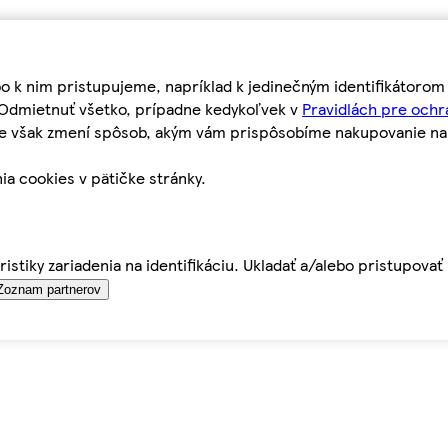
bo k nim pristupujeme, napríklad k jedinečným identifikátoro
o Odmietnuť všetko, prípadne kedykoľvek v
Pravidlách pre ochr
tie však zmení spôsob, akým vám prispôsobíme nakupovanie n
ia cookies v pätičke stránky.
istiky zariadenia na identifikáciu. Ukladať a/alebo pristupova
Zoznam partnerov