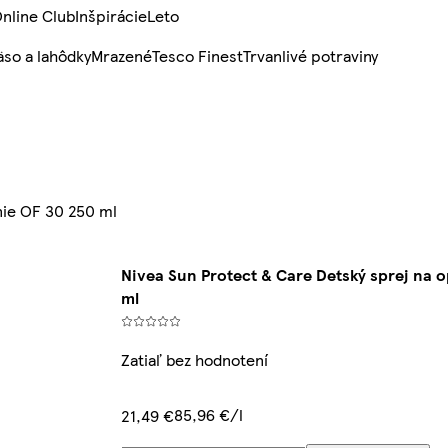
nline Club
Inšpirácie
Leto
so a lahôdky
Mrazené
Tesco Finest
Trvanlivé potraviny
nie OF 30 250 ml
Nivea Sun Protect & Care Detský sprej na 
ml
Zatiaľ bez hodnotení
85,96 €/l
21,49 €