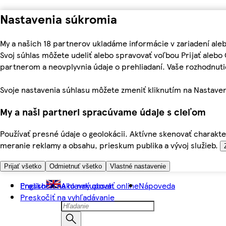
Nastavenia súkromia
My a našich 18 partnerov ukladáme informácie v zariadení ale
Svoj súhlas môžete udeliť alebo spravovať voľbou Prijať aleb
partnerom a neovplyvnia údaje o prehliadaní. Vaše rozhodnu
Svoje nastavenia súhlasu môžete zmeniť kliknutím na Nastaven
My a naši partneri spracúvame údaje s cieľom
Používať presné údaje o geolokácii. Aktívne skenovať charakter
meranie reklamy a obsahu, prieskum publika a vývoj služieb.
Prijať všetko
Odmietnuť všetko
Vlastné nastavenie
Preskočiť na hlavný obsah
English
Ako nakupovať online
Nápoveda
Preskočiť na vyhľadávanie