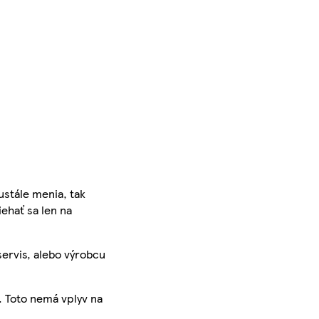
ustále menia, tak
iehať sa len na
servis, alebo výrobcu
. Toto nemá vplyv na