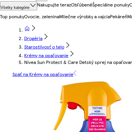
Nakupujte teraz
Obľúbené
Špeciálne ponuky
O
Všetky kategórie
Top ponuky
Ovocie, zelenina
Mliečne výrobky a vajcia
Pekáreň
Mä
Drogéria
Starostlivosť o telo
Krémy na opaľovanie
Nivea Sun Protect & Care Detský sprej na opaľova
Späť na Krémy na opaľovanie