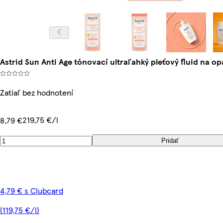
Astrid Sun Anti Age tónovací ultraľahký pleťový fluid na o
Zatiaľ bez hodnotení
219,75 €/l
8,79 €
Pridať
4,79 € s Clubcard
(119,75 €/l)