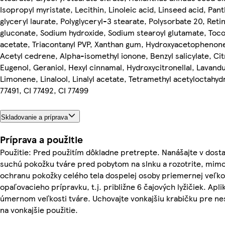
Isopropyl myristate, Lecithin, Linoleic acid, Linseed acid, Pa
glyceryl laurate, Polyglyceryl-3 stearate, Polysorbate 20, Reti
gluconate, Sodium hydroxide, Sodium stearoyl glutamate, Toc
acetate, Triacontanyl PVP, Xanthan gum, Hydroxyacetophenon
Acetyl cedrene, Alpha-isomethyl ionone, Benzyl salicylate, Cit
Eugenol, Geraniol, Hexyl cinnamal, Hydroxycitronellal, Lavandul
Limonene, Linalool, Linalyl acetate, Tetramethyl acetyloctahy
77491, CI 77492, CI 77499
Skladovanie a príprava
Príprava a použitie
Použitie: Pred použitím dôkladne pretrepte. Nanášajte v do
suchú pokožku tváre pred pobytom na slnku a rozotrite, mimo 
ochranu pokožky celého tela dospelej osoby priemernej veľkos
opaľovacieho prípravku, t.j. približne 6 čajových lyžičiek. Apl
úmernom veľkosti tváre. Uchovajte vonkajšiu krabičku pre ne
na vonkajšie použitie.