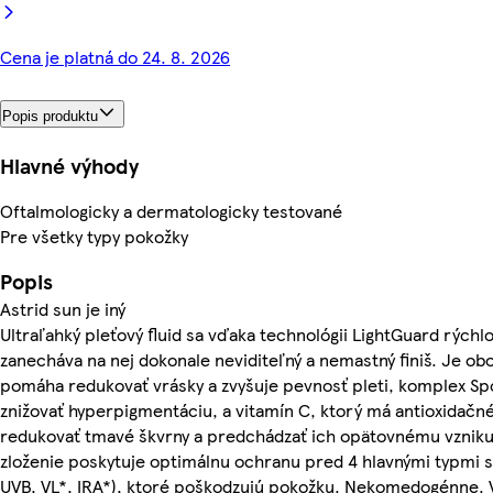
Cena je platná do 24. 8. 2026
Popis produktu
Hlavné výhody
Oftalmologicky a dermatologicky testované
Pre všetky typy pokožky
Popis
Astrid sun je iný
Ultraľahký pleťový fluid sa vďaka technológii LightGuard rýchl
zanecháva na nej dokonale neviditeľný a nemastný finiš. Je ob
pomáha redukovať vrásky a zvyšuje pevnosť pleti, komplex S
znižovať hyperpigmentáciu, a vitamín C, ktorý má antioxidačn
redukovať tmavé škvrny a predchádzať ich opätovnému vzniku
zloženie poskytuje optimálnu ochranu pred 4 hlavnými typmi s
UVB, VL*, IRA*), ktoré poškodzujú pokožku. Nekomedogénne. 