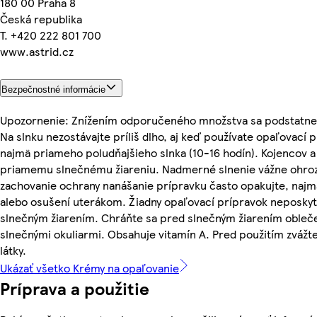
180 00 Praha 8
Česká republika
T. +420 222 801 700
www.astrid.cz
Bezpečnostné informácie
Upozornenie: Znížením odporučeného množstva sa podstatne 
Na slnku nezostávajte príliš dlho, aj keď používate opaľovací p
najmä priameho poludňajšieho slnka (10-16 hodín). Kojencov a
priamemu slnečnému žiareniu. Nadmerné slnenie vážne ohroz
zachovanie ochrany nanášanie prípravku často opakujte, najmä
alebo osušení uterákom. Žiadny opaľovací prípravok neposky
slnečným žiarením. Chráňte sa pred slnečným žiarením obleč
slnečnými okuliarmi. Obsahuje vitamín A. Pred použitím zvážte
látky.
Ukázať všetko Krémy na opaľovanie
Príprava a použitie