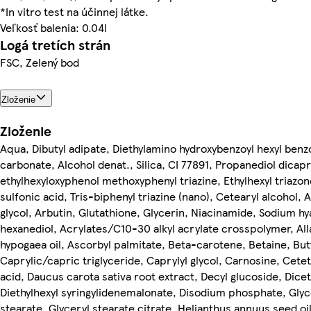
*In vitro test na účinnej látke.
Veľkosť balenia: 0.04l
Logá tretích strán
FSC, Zelený bod
Zloženie
Zloženie
Aqua, Dibutyl adipate, Diethylamino hydroxybenzoyl hexyl benzo
carbonate, Alcohol denat., Silica, CI 77891, Propanediol dicap
ethylhexyloxyphenol methoxyphenyl triazine, Ethylhexyl triazo
sulfonic acid, Tris-biphenyl triazine (nano), Cetearyl alcohol, 
glycol, Arbutin, Glutathione, Glycerin, Niacinamide, Sodium hy
hexanediol, Acrylates/C10-30 alkyl acrylate crosspolymer, All
hypogaea oil, Ascorbyl palmitate, Beta-carotene, Betaine, But
Caprylic/capric triglyceride, Caprylyl glycol, Carnosine, Cet
acid, Daucus carota sativa root extract, Decyl glucoside, Dice
Diethylhexyl syringylidenemalonate, Disodium phosphate, Glyce
stearate, Glyceryl stearate citrate, Helianthus annuus seed oi