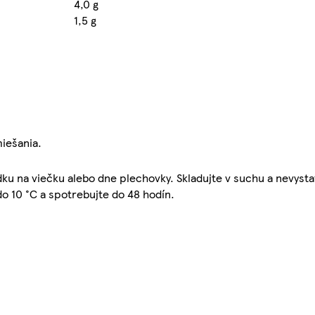
4,0 g
1,5 g
iešania.
ku na viečku alebo dne plechovky. Skladujte v suchu a nevys
do 10 °C a spotrebujte do 48 hodín.