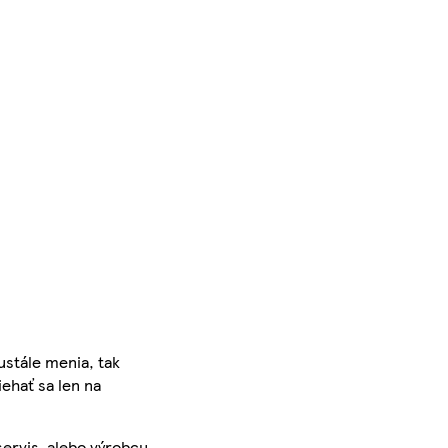
ustále menia, tak
iehať sa len na
servis, alebo výrobcu