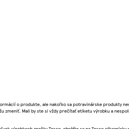
ormácií o produkte, ale nakoľko sa potravinárske produkty ne
žu zmeniť. Mali by ste si vždy prečítať etiketu výrobku a nespol
ľvek výrobkoch značky Tesco, obráťte sa na Tesco zákaznícky 