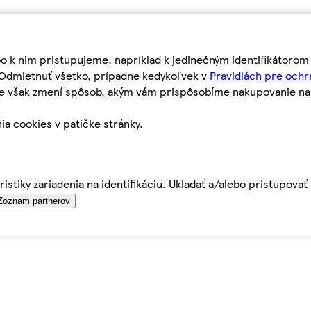
bo k nim pristupujeme, napríklad k jedinečným identifikátoro
o Odmietnuť všetko, prípadne kedykoľvek v
Pravidlách pre ochr
tie však zmení spôsob, akým vám prispôsobíme nakupovanie n
ia cookies v pätičke stránky.
istiky zariadenia na identifikáciu. Ukladať a/alebo pristupova
Zoznam partnerov