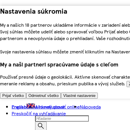
Nastavenia súkromia
My a našich 18 partnerov ukladáme informácie v zariadení ale
Svoj súhlas môžete udeliť alebo spravovať voľbou Prijať aleb
partnerom a neovplyvnia údaje o prehliadaní. Vaše rozhodnu
Svoje nastavenia súhlasu môžete zmeniť kliknutím na Nastaven
My a naši partneri spracúvame údaje s cieľom
Používať presné údaje o geolokácii. Aktívne skenovať charakter
meranie reklamy a obsahu, prieskum publika a vývoj služieb.
Prijať všetko
Odmietnuť všetko
Vlastné nastavenie
Preskočiť na hlavný obsah
English
Ako nakupovať online
Nápoveda
Preskočiť na vyhľadávanie