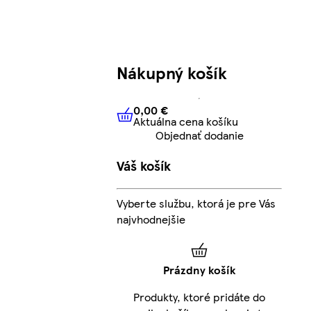
Nákupný košík
0,00 €
Aktuálna cena košíku
0,00 €
Aktuálna cena košíku
Objednať dodanie
Váš košík
Vyberte službu, ktorá je pre Vás
najvhodnejšie
Prázdny košík
Produkty, ktoré pridáte do