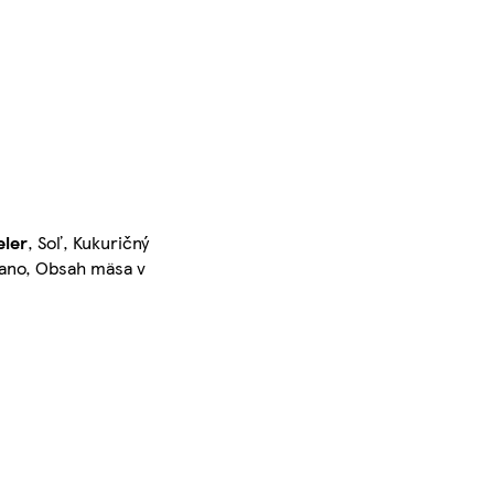
eler
, Soľ, Kukuričný
egano, Obsah mäsa v