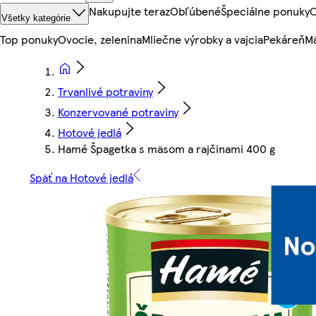
Nakupujte teraz
Obľúbené
Špeciálne ponuky
O
Všetky kategórie
Top ponuky
Ovocie, zelenina
Mliečne výrobky a vajcia
Pekáreň
Mä
Trvanlivé potraviny
Konzervované potraviny
Hotové jedlá
Hamé Špagetka s mäsom a rajčinami 400 g
Späť na Hotové jedlá