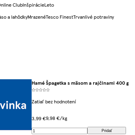
nline Club
Inšpirácie
Leto
so a lahôdky
Mrazené
Tesco Finest
Trvanlivé potraviny
Hamé Špagetka s mäsom a rajčinami 400 g
Zatiaľ bez hodnotení
9,98 €/kg
3,99 €
Pridať