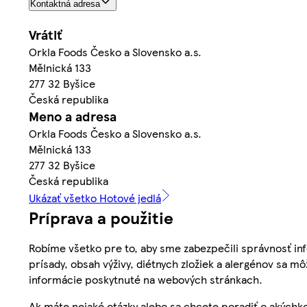
Kontaktná adresa
Vrátiť
Orkla Foods Česko a Slovensko a.s.
Mělnická 133
277 32 Byšice
Česká republika
Meno a adresa
Orkla Foods Česko a Slovensko a.s.
Mělnická 133
277 32 Byšice
Česká republika
Ukázať všetko Hotové jedlá
Príprava a použitie
Robíme všetko pre to, aby sme zabezpečili správnosť inf
prísady, obsah výživy, diétnych zložiek a alergénov sa mô
informácie poskytnuté na webových stránkach.
Ak máte nejaké otázky alebo sa chcete poradiť o akýchko