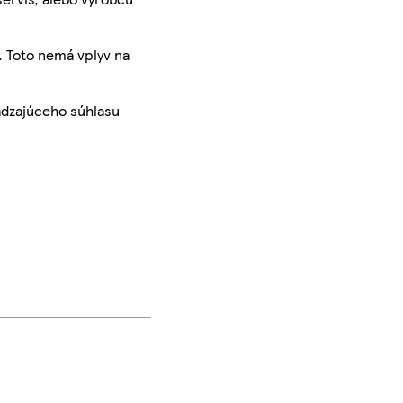
. Toto nemá vplyv na
ádzajúceho súhlasu