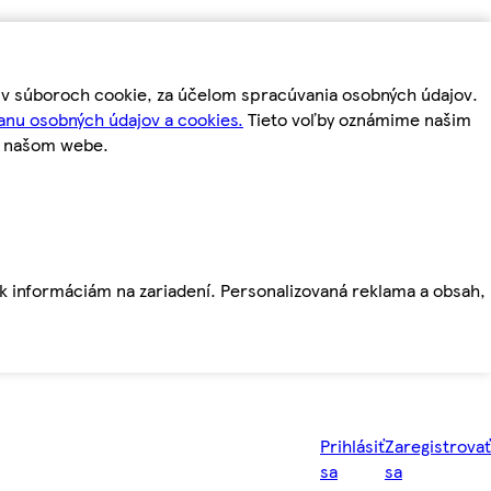
m v súboroch cookie, za účelom spracúvania osobných údajov.
anu osobných údajov a cookies.
Tieto voľby oznámime našim
a našom webe.
ť k informáciám na zariadení. Personalizovaná reklama a obsah,
Prihlásiť
Zaregistrovať
sa
sa