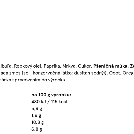
Cibuľa, Repkový olej, Paprika, Mrkva, Cukor,
Pšeničná múka
,
Z
liaca zmes (soľ, konzervačná látka: dusitan sodný)), Ocot, Or
chádza spracovaním do výrobku
na 100 g výrobku:
480 kJ / 115 kcal
5,9 g
1,9 g
10,8 g
6,8 g